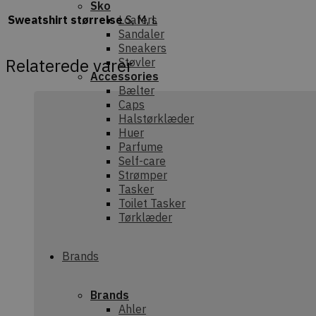
Sko
Sweatshirt størrelse
S, M, L
Loafers
Sandaler
Sneakers
Relaterede varer
Støvler
Accessories
Bælter
Caps
Halstørklæder
Huer
Parfume
Self-care
Strømper
Tasker
Toilet Tasker
Tørklæder
Brands
Brands
Ahler