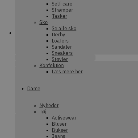
Self-care
Strømper
Tasker
sbjs_udata
.dek
Sko
Se alle sko
Derby
tk_ai
Aut
Inc.
Loafers
deka
Sandaler
Sneakers
tk_lr
Aut
Inc.
Støvler
.dek
Konfektion
tk_qs
Læs mere her
Aut
.dek
Dame
_ga_XEF7NHWRRE
.dek
Nyheder
__kla_id
Klav
deka
Tøj
Activewear
sbjs_migrations
.dek
Bluser
Bukser
Jeans
sbjs_current_add
.dek