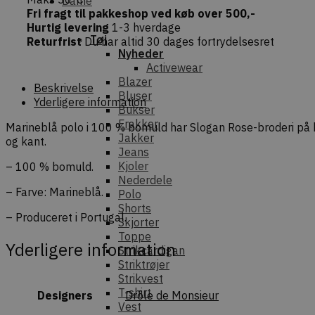
Dame
rose
Fri fragt til pakkeshop ved køb over 500,-
-
Hurtig levering
1-3 hverdage
Navy
Tøj
Returfrist
Du har altid 30 dages fortrydelsesret
antal
Nyheder
Activewear
Blazer
Beskrivelse
Bluser
Yderligere information
Bukser
Frakker
Marineblå polo i 100 % bomuld har Slogan Rose-broderi på 
Jakker
og kant.
Jeans
Kjoler
– 100 % bomuld.
Nederdele
– Farve: Marineblå.
Polo
Shorts
– Produceret i Portugal.
Skjorter
Toppe
Yderligere information
Strikcardigan
Striktrøjer
Strikvest
T-shirt
Designers
Drôle de Monsieur
Vest