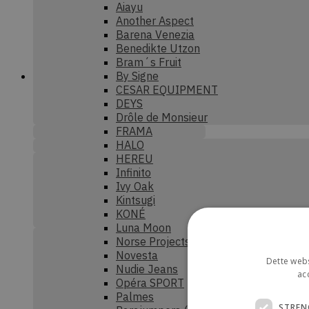
Aiayu
Another Aspect
Barena Venezia
Benedikte Utzon
Bram´s Fruit
By Signe
CESAR EQUIPMENT
DEYS
Drôle de Monsieur
FRAMA
HALO
HEREU
Infinito
Ivy Oak
Kintsugi
KONÉ
Luna Moon
Norse Projects
Novesta
Dette webs
Nudie Jeans
ac
Opéra SPORT
Palmes
STREN