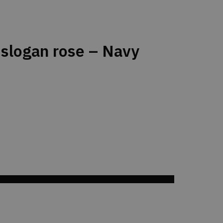
logan rose – Navy
til Ønskeskyen