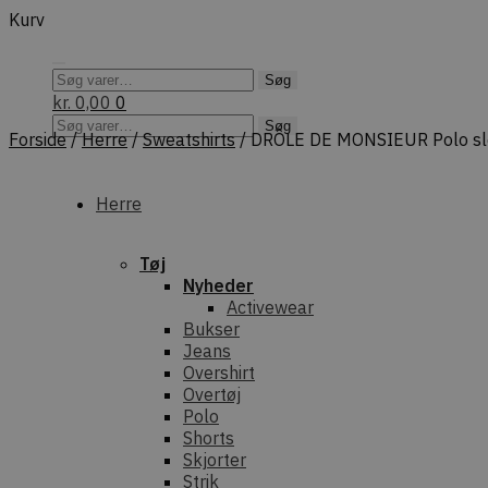
Skip
Skip
Kurv
to
to
navigation
content
Søg
Søg
efter:
kr.
0,00
0
Søg
Søg
Forside
/
Herre
/
Sweatshirts
/
DRÔLE DE MONSIEUR Polo sl
efter:
Herre
Tøj
Nyheder
Activewear
Bukser
Jeans
Overshirt
Overtøj
Polo
Shorts
Skjorter
Strik