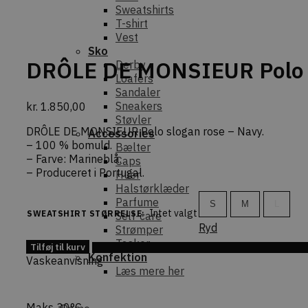
Sweatshirts
T-shirt
Vest
Sko
DRÔLE DE MONSIEUR Polo s
Derby
Loafers
Sandaler
Sneakers
kr.
1.850,00
Støvler
DRÔLE DE MONSIEUR Polo slogan rose – Navy.
Accessories
– 100 % bomuld.
Bælter
– Farve: Marineblå.
Caps
– Produceret i Portugal.
Huer
Halstørklæder
Parfume
S
M
L
Intet valgt
SWEATSHIRT STØRRELSE
:
Self-care
Ryd
Strømper
DRÔLE
Tasker
Tilføj til kurv
Tilføj 
DE
Konfektion
Vaskeanvisning
MONSIEUR
Læs mere her
Polo
slogan
Maks 30°C