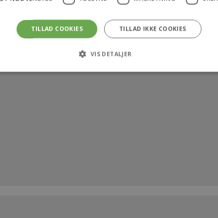
TILLAD COOKIES
TILLAD IKKE COOKIES
VIS DETALJER
Strengt nødvendige
Ydeevne
Målretning
Uklassificerede
 tillader kernewebsfunktionalitet såsom bruger login og kontostyring. Hjemmeside
ookies.
rovider /
Udløb
Beskrivelse
Domæne
4
Denne cookie bruges af Cookie-Script.com-tjenesten til a
ookieScript
uger
samtykke til besøgende. Det er nødvendigt, at Cookie-Scr
ekarl.dk
2
fungerer korrekt.
dage
Provider / Domæne
Udløb
ider /
Udløb
Beskrivelse
e
dekarl.dk
1 time 59 minutter