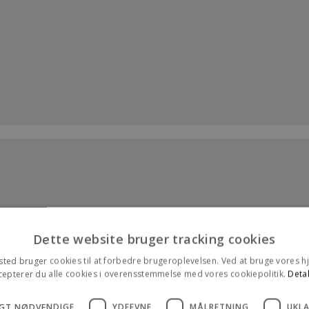
Dette website bruger tracking cookies
ted bruger cookies til at forbedre brugeroplevelsen. Ved at bruge vores
cepterer du alle cookies i overensstemmelse med vores cookiepolitik.
Detal
GT NØDVENDIGE
YDEEVNE
MÅLRETNING
UKLA