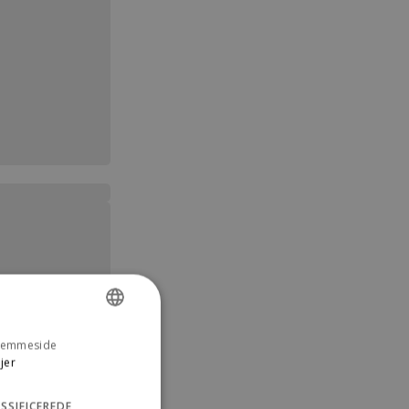
 hjemmeside
DANISH
jer
ENGLISH
SSIFICEREDE