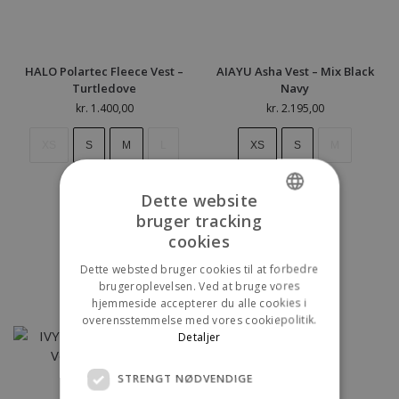
HALO Polartec Fleece Vest –
AIAYU Asha Vest – Mix Black
Turtledove
Navy
kr.
1.400,00
kr.
2.195,00
XS
S
M
L
XS
S
M
XL
Dette website
bruger tracking
DANISH
cookies
ENGLISH
Dette websted bruger cookies til at forbedre
brugeroplevelsen. Ved at bruge vores
hjemmeside accepterer du alle cookies i
overensstemmelse med vores cookiepolitik.
Detaljer
STRENGT NØDVENDIGE