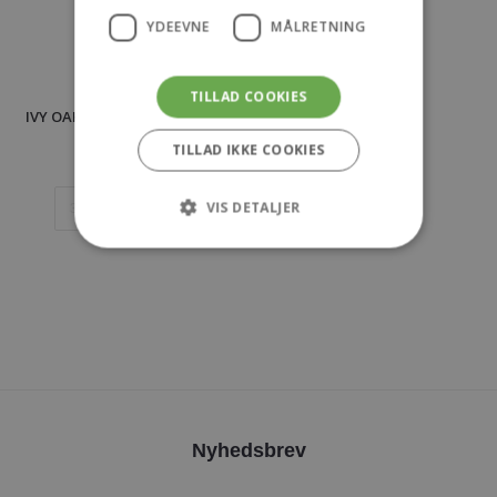
YDEEVNE
MÅLRETNING
TILLAD COOKIES
IVY OAK Jacobina Fitted Vest –
Wood Pulp
TILLAD IKKE COOKIES
kr.
2.200,00
VIS DETALJER
34
36
38
Strengt nødvendige
Ydeevne
Målretning
Strengt nødvendige cookies tillader
kernewebsfunktionalitet såsom bruger login
og kontostyring. Hjemmesiden kan ikke bruges
korrekt uden strengt nødvendige cookies.
Nyhedsbrev
Provider /
Navn
Udløb
Beskrivels
Domæne
Navn