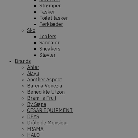
Strømper
Tasker
Toilet tasker
Tørklæder
Sko
Loafers
Sandaler
Sneakers
Støvler
Brands
Ahler
Aiayu
Another Aspect
Barena Venezia
Benedikte Utzon
Bram´s Fruit
By Signe
CESAR EQUIPMENT
DEYS
Drôle de Monsieur
FRAMA
HALO