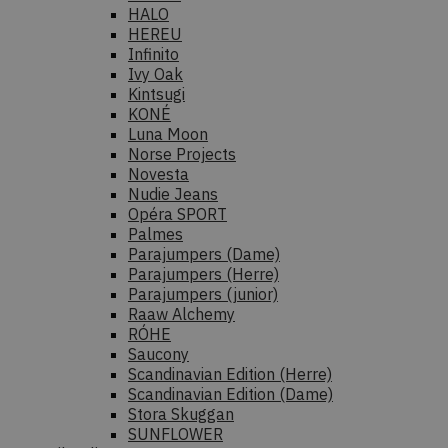
HALO
HEREU
Infinito
Ivy Oak
Kintsugi
KONÉ
Luna Moon
Norse Projects
Novesta
Nudie Jeans
Opéra SPORT
Palmes
Parajumpers (Dame)
Parajumpers (Herre)
Parajumpers (junior)
Raaw Alchemy
RÓHE
Saucony
Scandinavian Edition (Herre)
Scandinavian Edition (Dame)
Stora Skuggan
SUNFLOWER