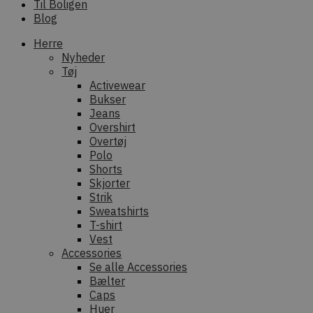
Til Boligen
Blog
Herre
Nyheder
Tøj
Activewear
Bukser
Jeans
Overshirt
Overtøj
Polo
Shorts
Skjorter
Strik
Sweatshirts
T-shirt
Vest
Accessories
Se alle Accessories
Bælter
Caps
Huer