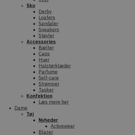
Sko
Derby
Loafers
Sandaler
Sneakers
Støvler
Accessories
Bælter
Caps
Huer
Halstørklæder
Parfume
Self-care
Strømper
Tasker
Konfektion
Læs mere her
Dame
Tøj
Nyheder
Activewear
Blazer