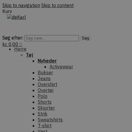
Skip to navigation
Skip to content
Kurv
Søg efter:
Søg efter:
Søg
Søg
kr.
0,00
0
Herre
Tøj
Nyheder
Activewear
Bukser
Jeans
Overshirt
Overtøj
Polo
Shorts
Skjorter
Strik
Sweatshirts
T-shirt
Vest