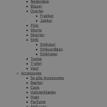
Nederdele
Blazer
Overtøj
Frakker
Jakker
Polo
Shorts
Skjorter
Strik
Strikvest
Strikcardigan
Striktrøjer
Toppe
T-shirt
Vest
Accessories
Se alle Accessories
Bælter
Caps
Halstørklæder
Huer
Parfume
Self-care