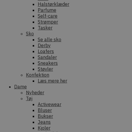
Halstørklæder
Parfume
Self-care
Strømper
Tasker
Sko
Se alle sko
Derby
Loafers
Sandaler
Sneakers
Støvler
Konfektion
Læs mere her
Dame
Nyheder
Tøj
Activewear
Bluser
Bukser
Jeans
Kjoler