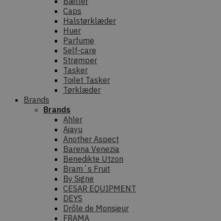
Bælter
Caps
Halstørklæder
Huer
Parfume
Self-care
Strømper
Tasker
Toilet Tasker
Tørklæder
Brands
Brands
Ahler
Aiayu
Another Aspect
Barena Venezia
Benedikte Utzon
Bram´s Fruit
By Signe
CESAR EQUIPMENT
DEYS
Drôle de Monsieur
FRAMA