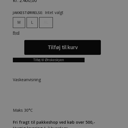
kr.
2.400,00
Intet valgt
JAKKESTØRRELSE
:
M
L
XL
Ryd
Tilføj til kurv
Tilføj til Ønskeskyen
Vaskeanvisning
Maks 30°C
Fri fragt til pakkeshop ved køb over 500,-