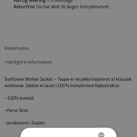
Hurtig levering
1-3 hverdage
Returfrist
Du har altid 30 dages fortrydelsesret
Beskrivelse
Yderligere information
Sunflower Worker Jacket – Taupe er en jakke inspireret af klassisk
workwear. Jakken er lavet i 100 % bomuld med fløjlsstruktur.
–100% bomuld.
–Farve: Brun.
–produceret i Italien.