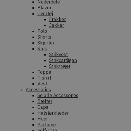
Nederdele
Blazer
Overtøj
Frakker
Jakker
Polo
Shorts
Skjorter
Strik
Strikvest
Strikcardigan
Striktrøjer
Toppe
T-shirt
Vest
Accessories
Se alle Accessories
Bælter
Caps
Halstørklæder
Huer
Parfume
Self-care