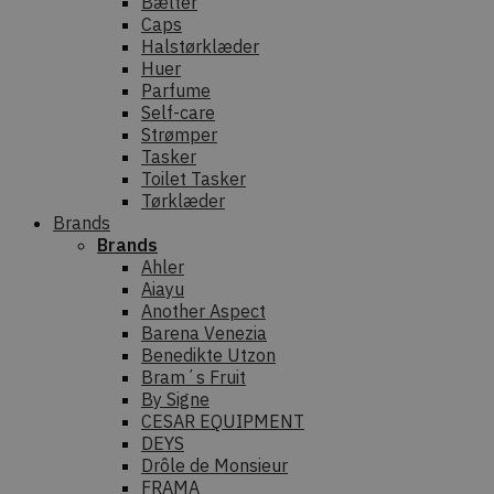
Bælter
Caps
Halstørklæder
Huer
Parfume
Self-care
Strømper
Tasker
Toilet Tasker
Tørklæder
Brands
Brands
Ahler
Aiayu
Another Aspect
Barena Venezia
Benedikte Utzon
Bram´s Fruit
By Signe
CESAR EQUIPMENT
DEYS
Drôle de Monsieur
FRAMA