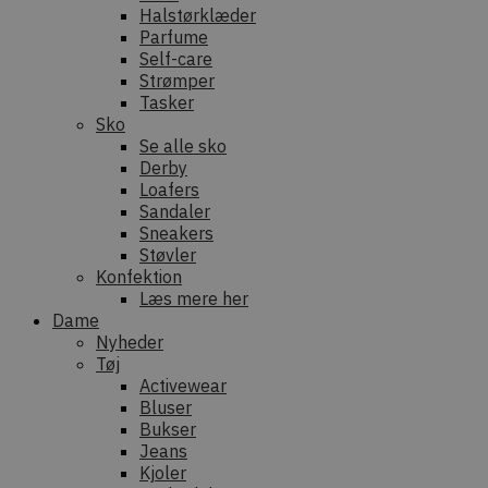
Halstørklæder
Parfume
Self-care
Strømper
Tasker
Sko
Se alle sko
Derby
Loafers
Sandaler
Sneakers
Støvler
Konfektion
Læs mere her
Dame
Nyheder
Tøj
Activewear
Bluser
Bukser
Jeans
Kjoler