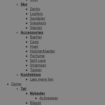
Sko
Derby
Loafers
Sandaler
Sneakers
Støvler
Accessories
Bælter
Caps
Huer
Halstørklæder
Parfume
Self-care
Strømper
Tasker
Konfektion
Læs mere her
Dame
Tøj
Nyheder
Activewear
Blazer