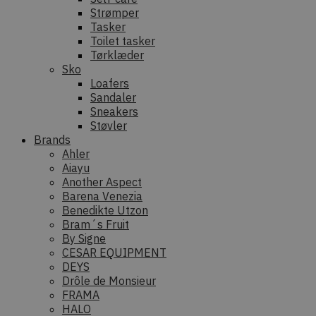
Strømper
Tasker
Toilet tasker
Tørklæder
Sko
Loafers
Sandaler
Sneakers
Støvler
Brands
Ahler
Aiayu
Another Aspect
Barena Venezia
Benedikte Utzon
Bram´s Fruit
By Signe
CESAR EQUIPMENT
DEYS
Drôle de Monsieur
FRAMA
HALO