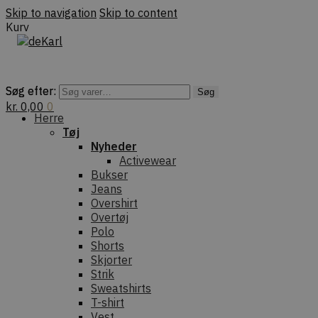
Skip to navigation
Skip to content
Kurv
Søg efter:
Søg efter:
Søg
Søg
kr.
0,00
0
Herre
Tøj
Nyheder
Activewear
Bukser
Jeans
Overshirt
Overtøj
Polo
Shorts
Skjorter
Strik
Sweatshirts
T-shirt
Vest