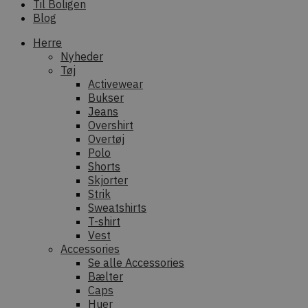
Til Boligen
Blog
Herre
Nyheder
Tøj
Activewear
Bukser
Jeans
Overshirt
Overtøj
Polo
Shorts
Skjorter
Strik
Sweatshirts
T-shirt
Vest
Accessories
Se alle Accessories
Bælter
Caps
Huer