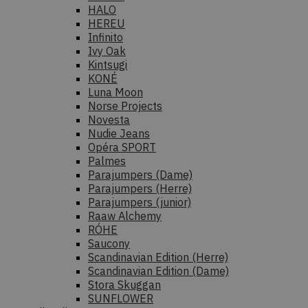
HALO
HEREU
Infinito
Ivy Oak
Kintsugi
KONÉ
Luna Moon
Norse Projects
Novesta
Nudie Jeans
Opéra SPORT
Palmes
Parajumpers (Dame)
Parajumpers (Herre)
Parajumpers (junior)
Raaw Alchemy
RÓHE
Saucony
Scandinavian Edition (Herre)
Scandinavian Edition (Dame)
Stora Skuggan
SUNFLOWER