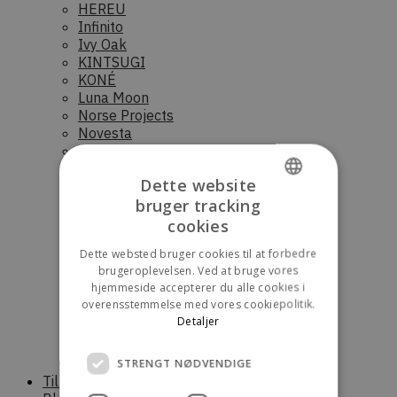
HEREU
Infinito
Ivy Oak
KINTSUGI
KONÉ
Luna Moon
Norse Projects
Novesta
Nudie Jeans
OpéraSPORT
Dette website
Palmes
bruger tracking
Parajumpers (Dame)
DANISH
Parajumpers (Herre)
cookies
Parajumpers (junior)
ENGLISH
Dette websted bruger cookies til at forbedre
Raaw Alchemy
brugeroplevelsen. Ved at bruge vores
RÓHE
hjemmeside accepterer du alle cookies i
Saucony
overensstemmelse med vores cookiepolitik.
Scandinavian Edition (Dame)
Detaljer
Scandinavian Edition (Herre)
Stora skuggan
Sunflower
STRENGT NØDVENDIGE
Til boligen