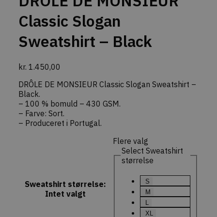
DRÔLE DE MONSIEUR
dage
bruges af 
dekarl.dk
Script.com
Classic Slogan
tjenesten ti
huske præ
om samtykk
Sweatshirt – Black
besøgende.
nødvendigt
Cookie-Scr
cookieban
fungerer k
kr.
1.450,00
commercekit-
dekarl.dk
1 time
Gemmer en
nonce-value
59
midlertidig
DRÔLE DE MONSIEUR Classic Slogan Sweatshirt –
minutter
sikkerheds
Black.
(nonce-vær
– 100 % bomuld – 430 GSM.
genereret 
CommerceK
– Farve: Sort.
Denne nøgl
– Produceret i Portugal.
at specifik
handlinger
(f.eks. opd
Flere valg
indkøbskur
Select Sweatshirt
forespørgs
checkout) 
størrelse
sikkert af 
faktiske br
S
Sweatshirt størrelse
:
commercekit-
dekarl.dk
1 time
Bruges til a
nonce-state
59
opretholde
M
Intet valgt
minutter
validere
L
sikkerheds
(state) for
XL