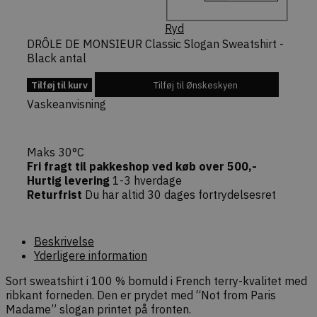
session i
CommerceK
pluginnet.
Ryd
beskytter
DRÔLE DE MONSIEUR Classic Slogan Sweatshirt -
hjemmesi
Cross-Site
Black antal
Forgery (CS
angreb ved
bekræfte
Tilføj til kurv
Tilføj til Ønskeskyen
forespørgs
ægthed un
Vaskeanvisning
navigation
interaktion
webshoppe
Maks 30°C
Fri fragt til pakkeshop ved køb over 500,-
Hurtig levering
1-3 hverdage
Returfrist
Du har altid 30 dages fortrydelsesret
Provider /
Navn
Udløb
Beskrivelse
Domæne
Beskrivelse
Provider /
Navn
Udløb
Beskrivelse
sib_cuid
.dekarl.dk
5
Denne cookie b
Domæne
Yderligere information
måneder
identificere d
4 uger
gennem en ans
tk_qs
29
Indsamler URL-
Automattic
Sort sweatshirt i 100 % bomuld i French terry-kvalitet med
gør det muligt 
minutter
forespørgselsstr
.dekarl.dk
hjemmesiden a
ribkant forneden. Den er prydet med “Not from Paris
59
(query strings) via
besøgsadfærd 
sekunder
Automattic/Jetpack
Madame” slogan printet på fronten.
webstedsperf
sporing af