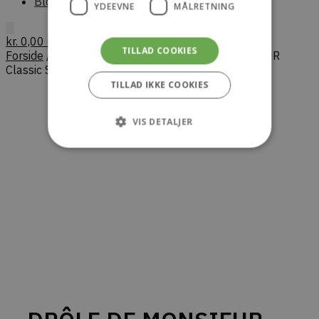
Blog
YDEEVNE
MÅLRETNING
kr.
0,00
0
TILLAD COOKIES
Forside
/
Herre
/
Sweatshirts
/
DRÔLE DE MONSIEUR
Classic Slogan Sweatshirt – Black
TILLAD IKKE COOKIES
VIS DETALJER
Strengt nødvendige
Ydeevne
Målretning
Strengt nødvendige cookies tillader
kernewebsfunktionalitet såsom bruger login
og kontostyring. Hjemmesiden kan ikke bruges
korrekt uden strengt nødvendige cookies.
Provider /
Navn
Udløb
Beskrivels
Domæne
CookieScriptConsent
4 uger 2
Denne coo
CookieScript