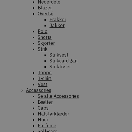
Nederdele
Blazer
Overtøj
Frakker
Jakker
Polo
Shorts
Skjorter
Strik
Strikvest
Strikcardigan
Striktrøjer
Toppe
T-shirt
Vest
Accessories
Se alle Accessories
Bælter
Caps
Halstørklæder
Huer
Parfume
Self-care