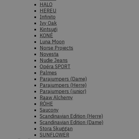
HALO
HEREU
Infinito
Ivy Oak
Kintsugi
KONÉ
Luna Moon
Norse Projects
Novesta
Nudie Jeans
Opéra SPORT
Palmes
Parajumpers (Dame)
Parajumpers (Herre)
Parajumpers (junior)
Raaw Alchemy
RÓHE
Saucony
Scandinavian Edition (Herre)
Scandinavian Edition (Dame)
Stora Skuggan
SUNFLOWER