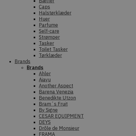
Bælter
Caps
Halstørklæder
Huer
Parfume
Self-care
Strømper
Tasker
Toilet Tasker
Tørklæder
Brands
Brands
Ahler
Aiayu
Another Aspect
Barena Venezia
Benedikte Utzon
Bram´s Fruit
By Signe
CESAR EQUIPMENT
DEYS
Drôle de Monsieur
FRAMA