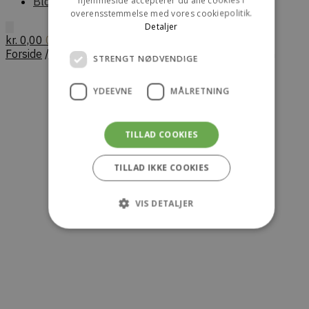
Blog
overensstemmelse med vores cookiepolitik.
Detaljer
kr.
0,00
0
Forside
/
Herre
/
Sko
/
Derby
/
AHLER 95600 – Brown
STRENGT NØDVENDIGE
YDEEVNE
MÅLRETNING
TILLAD COOKIES
TILLAD IKKE COOKIES
VIS DETALJER
Strengt nødvendige
Ydeevne
Målretning
Strengt nødvendige cookies tillader