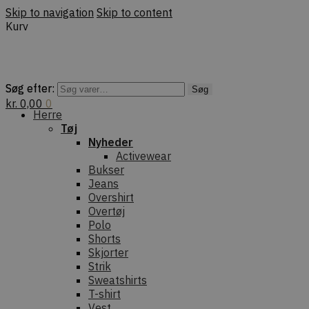
Skip to navigation
Skip to content
Kurv
Søg efter:
Søg efter:
Søg
Søg
kr.
0,00
0
Herre
Tøj
Nyheder
Activewear
Bukser
Jeans
Overshirt
Overtøj
Polo
Shorts
Skjorter
Strik
Sweatshirts
T-shirt
Vest