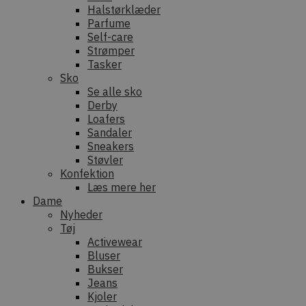
Halstørklæder
Parfume
Self-care
Strømper
Tasker
Sko
Se alle sko
Derby
Loafers
Sandaler
Sneakers
Støvler
Konfektion
Læs mere her
Dame
Nyheder
Tøj
Activewear
Bluser
Bukser
Jeans
Kjoler