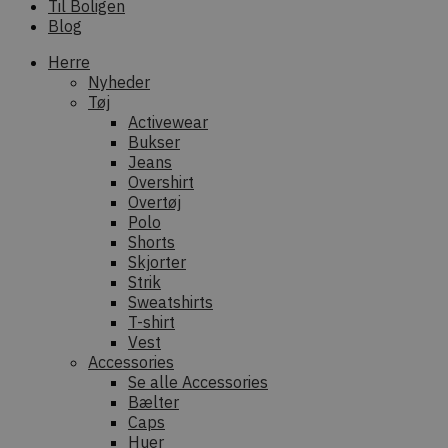
Til Boligen
Blog
Herre
Nyheder
Tøj
Activewear
Bukser
Jeans
Overshirt
Overtøj
Polo
Shorts
Skjorter
Strik
Sweatshirts
T-shirt
Vest
Accessories
Se alle Accessories
Bælter
Caps
Huer