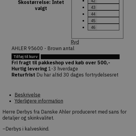
checkout)
42
Skostørrelse
:
Intet
sikkert af
43
valgt
faktiske b
44
commercekit-
dekarl.dk
1 time
Bruges til 
45
nonce-state
59
oprethold
minutter
validere
46
sikkerheds
(state) fo
session i
Ryd
Commerce
pluginnet.
AHLER 95600 - Brown antal
beskytter
hjemmesi
Tilføj til kurv
Tilføj til Ønskeskyen
Cross-Site
Fri fragt til pakkeshop ved køb over 500,-
Forgery (C
Hurtig levering
1-3 hverdage
angreb ve
bekræfte
Returfrist
Du har altid 30 dages fortrydelsesret
forespørg
ægthed u
navigation
interaktion
webshopp
Beskrivelse
Yderligere information
Herre Derbys fra Danske Ahler produceret med sans for
detaljer og skinkvalitet.
Provider /
–Derbys i kalveskind.
Navn
Udløb
Beskrivelse
Domæne