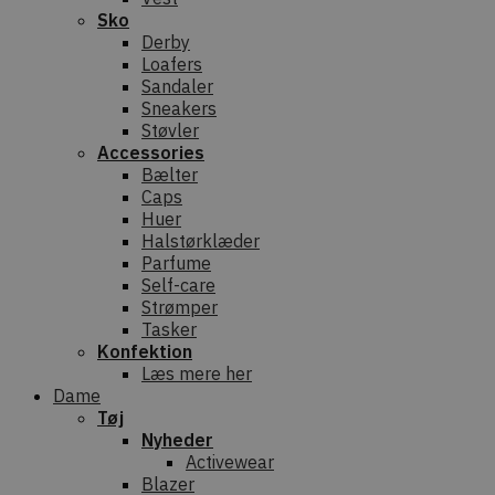
Sko
Derby
Loafers
Sandaler
Sneakers
Støvler
Accessories
Bælter
Caps
Huer
Halstørklæder
Parfume
Self-care
Strømper
Tasker
Konfektion
Læs mere her
Dame
Tøj
Nyheder
Activewear
Blazer