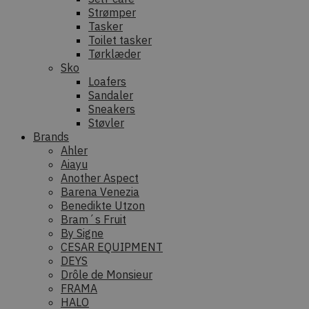
Strømper
Tasker
Toilet tasker
Tørklæder
Sko
Loafers
Sandaler
Sneakers
Støvler
Brands
Ahler
Aiayu
Another Aspect
Barena Venezia
Benedikte Utzon
Bram´s Fruit
By Signe
CESAR EQUIPMENT
DEYS
Drôle de Monsieur
FRAMA
HALO