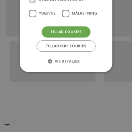
YDEEVNE
MÅLRETNING
TILLAD COOKIES
TILLAD IKKE COOKIES
VIS DETALJER
Strengt nødvendige
Ydeevne
Målretning
Strengt nødvendige cookies tillader
kernewebsfunktionalitet såsom bruger login
og kontostyring. Hjemmesiden kan ikke bruges
korrekt uden strengt nødvendige cookies.
Provider /
Navn
Udløb
Beskrivels
Domæne