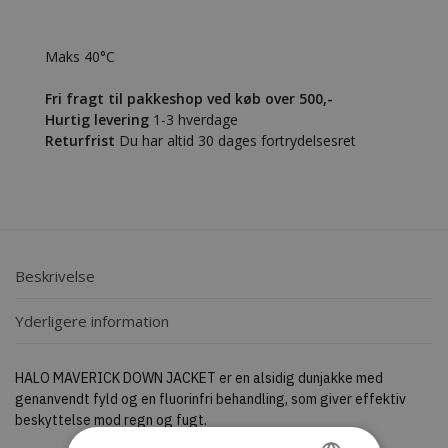
Maks 40°C
Fri fragt til pakkeshop ved køb over 500,-
Hurtig levering
1-3 hverdage
Returfrist
Du har altid 30 dages fortrydelsesret
Beskrivelse
Yderligere information
HALO MAVERICK DOWN JACKET er en alsidig dunjakke med
genanvendt fyld og en fluorinfri behandling, som giver effektiv
beskyttelse mod regn og fugt.