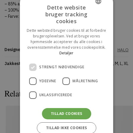
– 85% andedun 15% andefjer.
Dette website
– 100% Polyamide.
bruger tracking
– Farve: Brun.
DANISH
cookies
ENGLISH
Dette websted bruger cookies til at forbedre
brugeroplevelsen. Ved at bruge vores
hjemmeside accepterer du alle cookies i
overensstemmelse med vores cookiepolitik.
Designers
HALO
Detaljer
Jakkestørrelse
XS, S, M, L, XL
STRENGT NØDVENDIGE
YDEEVNE
MÅLRETNING
Relaterede varer
UKLASSIFICEREDE
TILLAD COOKIES
TILLAD IKKE COOKIES