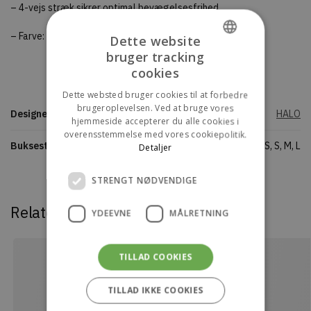
– 4-vejs stræk sikrer optimal bevægelsesfrihed.
– Farve: Raven.
Dette website
bruger tracking
DANISH
cookies
ENGLISH
Dette websted bruger cookies til at forbedre
brugeroplevelsen. Ved at bruge vores
Designers
HALO
hjemmeside accepterer du alle cookies i
overensstemmelse med vores cookiepolitik.
Buksestørrelse
XS, S, M, L
Detaljer
STRENGT NØDVENDIGE
Relaterede varer
YDEEVNE
MÅLRETNING
TILLAD COOKIES
TILLAD IKKE COOKIES