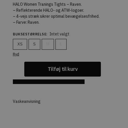
HALO Women Tranings Tights – Raven.
– Reflekterende HALO- og ATW-logoer.
– 4-vejs stræk sikrer optimal bevægelsesfrihed.
– Farve: Raven.
Intet valgt
BUKSESTØRRELSE
:
XS
S
M
L
Ryd
Tilføj til kurv
Tilføj til Ønskeskyen
Vaskeanvisning