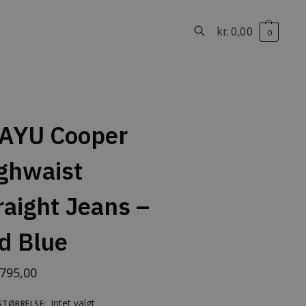
kr.
0,00
0
Søg
AYU Cooper
ghwaist
raight Jeans –
d Blue
795,00
Intet valgt
STØRRELSE
: