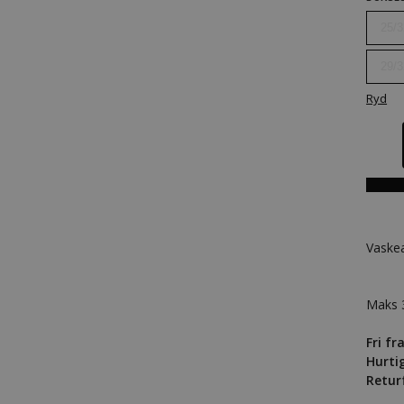
25/3
29/3
Ryd
Vaske
Maks 
Fri fr
Hurti
Retur