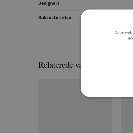
Designers
Buksestørrelse
Dette webs
ac
Relaterede varer
Strengt nødvendige cookies
uden strengt nødvendige c