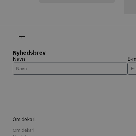
tk_ai
Aut
IDE
Google LL
Inc.
.doubleclic
deka
_ga
Goog
_gcl_au
Google LL
.dek
.dekarl.dk
_fbp
Meta Plat
Inc.
sbjs_first_add
.dek
.dekarl.dk
Nyhedsbrev
Navn
E-m
sbjs_first
.dek
sbjs_session
.dek
tk_or
Aut
Om dekarl
Inc.
.dek
Om dekarl
_ga_XEF7NHWRRE
.dek