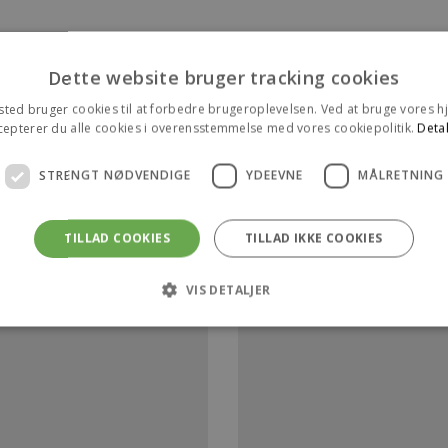
Dette website bruger tracking cookies
ted bruger cookies til at forbedre brugeroplevelsen. Ved at bruge vores
cepterer du alle cookies i overensstemmelse med vores cookiepolitik.
Detal
STRENGT NØDVENDIGE
YDEEVNE
MÅLRETNING
TILLAD COOKIES
TILLAD IKKE COOKIES
VIS DETALJER
Strengt nødvendige
Ydeevne
Målretning
 tillader kernewebsfunktionalitet såsom bruger login og kontostyring. Hjemmeside
ookies.