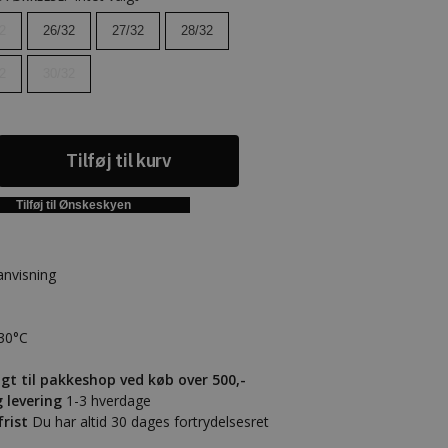
2
26/32
27/32
28/32
2
30/32
Tilføj til kurv
Tilføj til Ønskeskyen
anvisning
30°C
agt til pakkeshop ved køb over 500,-
g levering
1-3 hverdage
frist
Du har altid 30 dages fortrydelsesret