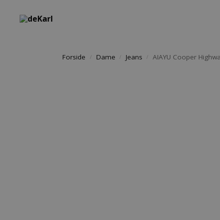
Søg i shoppen
Forside
Dame
Jeans
AIAYU Cooper Highwais
/
/
/