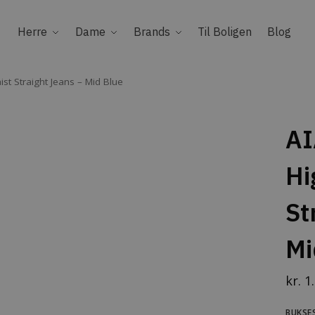
Herre
Dame
Brands
Til Boligen
Blog
t Straight Jeans – Mid Blue
AI
Hi
St
Mi
kr.
1.
BUKSE