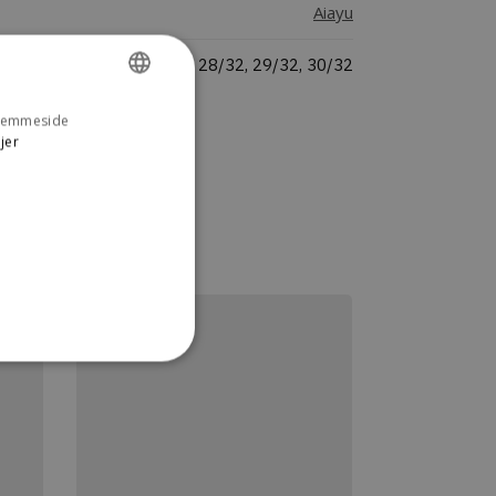
Aiayu
25/32, 26/32, 27/32, 28/32, 29/32, 30/32
 hjemmeside
DANISH
jer
ENGLISH
n kan ikke bruges korrekt