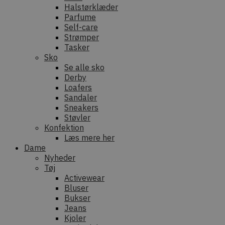
Halstørklæder
Parfume
Self-care
Strømper
Tasker
Sko
Se alle sko
Derby
Loafers
Sandaler
Sneakers
Støvler
Konfektion
Læs mere her
Dame
Nyheder
Tøj
Activewear
Bluser
Bukser
Jeans
Kjoler