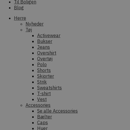
Til Boligen
Blog
Herre
Nyheder
Tøj
Activewear
Bukser
Jeans
Overshirt
Overtøj
Polo
Shorts
Skjorter
Strik
Sweatshirts
T-shirt
Vest
Accessories
Se alle Accessories
Bælter
Caps
Huer