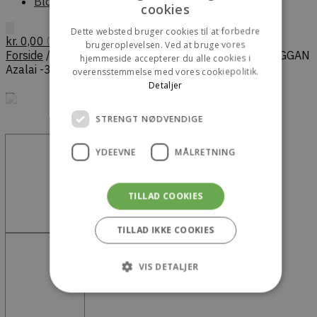
Blog
cookies
ENGLISH
Dette websted bruger cookies til at forbedre
kr.
0,00
0
brugeroplevelsen. Ved at bruge vores
Forside
/
Dame
/
Accessories
/
Parfume
/
STORA SKUGGAN
hjemmeside accepterer du alle cookies i
Azalai -30ml
overensstemmelse med vores cookiepolitik.
Detaljer
STRENGT NØDVENDIGE
YDEEVNE
MÅLRETNING
TILLAD COOKIES
TILLAD IKKE COOKIES
VIS DETALJER