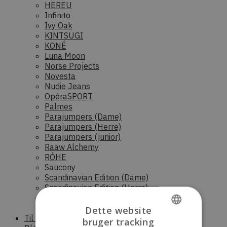
HEREU
Infinito
Ivy Oak
KINTSUGI
KONÉ
Luna Moon
Norse Projects
Novesta
Nudie Jeans
OpéraSPORT
Palmes
Parajumpers (Dame)
Parajumpers (Herre)
Parajumpers (junior)
Raaw Alchemy
RÓHE
Saucony
Scandinavian Edition (Dame)
Scandinavian Edition (Herre)
Stora skuggan
Sunflower
Dette website
Til boligen
bruger tracking
DANISH