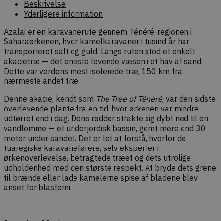
Beskrivelse
at specifik
Yderligere information
handlinger
(f.eks. opd
indkøbskur
Azalai er en karavane­rute gennem Ténéré-regionen i
forespørgs
Saharaørkenen, hvor kamelkaravaner i tusind år har
checkout)
sikkert af
transporteret salt og guld. Langs ruten stod et enkelt
faktiske b
akacietræ — det eneste levende væsen i et hav af sand.
commercekit-
dekarl.dk
1 time
Bruges til 
Dette var verdens mest isolerede træ, 150 km fra
nonce-state
59
oprethold
nærmeste andet træ.
minutter
validere
sikkerheds
(state) fo
Denne akacie, kendt som
The Tree of Ténéré
, var den sidste
session i
overlevende plante fra en tid, hvor ørkenen var mindre
Commerce
udtørret end i dag. Dens rødder strakte sig dybt ned til en
pluginnet.
beskytter
vandlomme — et underjordisk bassin, gemt mere end 30
hjemmesi
meter under sandet. Det er let at forstå, hvorfor de
Cross-Site
Forgery (C
tuaregiske karavaneførere, selv eksperter i
angreb ve
ørkenoverlevelse, betragtede træet og dets utrolige
bekræfte
forespørg
udholdenhed med den største respekt. At bryde dets grene
ægthed u
til brænde eller lade kamelerne spise af bladene blev
navigation
anset for blasfemi.
interaktion
webshopp