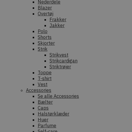
Nederdele
Blazer
Overtøj
Frakker
Jakker
Polo
Shorts
Skjorter
Strik
Strikvest
Strikcardigan
Striktrøjer
Toppe
T-shirt
Vest
Accessories
Se alle Accessories
Bælter
Caps
Halstørklæder
Huer
Parfume
Self-care