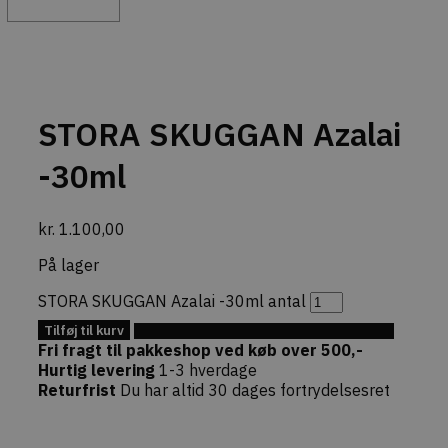
Strengt nødvendige
Ydeevne
Målretning
Strengt nødvendige cookies tillader
kernewebsfunktionalitet såsom bruger login og
kontostyring. Hjemmesiden kan ikke bruges
korrekt uden strengt nødvendige cookies.
STORA SKUGGAN Azalai
Provider /
Navn
Udløb
Beskrivel
-30ml
Domæne
CookieScriptConsent
4 uger 2
Denne coo
CookieScript
dage
bruges af 
dekarl.dk
Script.com
kr.
1.100,00
tjenesten t
huske præ
På lager
om samtykk
besøgende
nødvendigt
STORA SKUGGAN Azalai -30ml antal
Cookie-Sc
cookieban
Tilføj til kurv
Tilføj til Ønskeskyen
fungerer k
Fri fragt til pakkeshop ved køb over 500,-
commercekit-
dekarl.dk
1 time
Gemmer e
Hurtig levering
1-3 hverdage
nonce-value
59
midlertidi
Returfrist
Du har altid 30 dages fortrydelsesret
minutter
sikkerhed
(nonce-væ
genereret 
Commerce
Denne nøgl