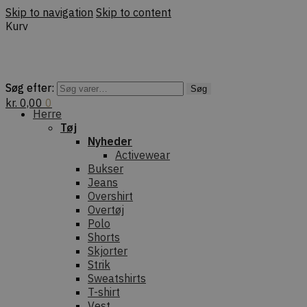
Skip to navigation
Skip to content
Kurv
Søg efter:
Søg efter:
Søg
Søg
kr.
0,00
0
Herre
Tøj
Nyheder
Activewear
Bukser
Jeans
Overshirt
Overtøj
Polo
Shorts
Skjorter
Strik
Sweatshirts
T-shirt
Vest