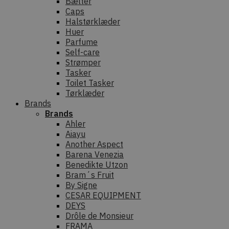
Bælter
Caps
Halstørklæder
Huer
Parfume
Self-care
Strømper
Tasker
Toilet Tasker
Tørklæder
Brands
Brands
Ahler
Aiayu
Another Aspect
Barena Venezia
Benedikte Utzon
Bram´s Fruit
By Signe
CESAR EQUIPMENT
DEYS
Drôle de Monsieur
FRAMA