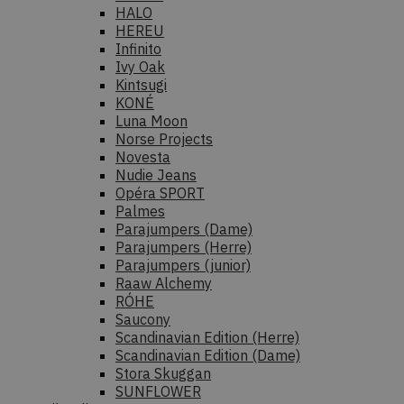
HALO
HEREU
Infinito
Ivy Oak
Kintsugi
KONÉ
Luna Moon
Norse Projects
Novesta
Nudie Jeans
Opéra SPORT
Palmes
Parajumpers (Dame)
Parajumpers (Herre)
Parajumpers (junior)
Raaw Alchemy
RÓHE
Saucony
Scandinavian Edition (Herre)
Scandinavian Edition (Dame)
Stora Skuggan
SUNFLOWER