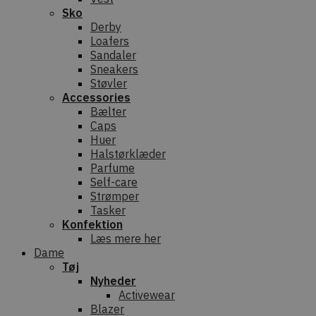
Sko
Derby
Loafers
Sandaler
Sneakers
Støvler
Accessories
Bælter
Caps
Huer
Halstørklæder
Parfume
Self-care
Strømper
Tasker
Konfektion
Læs mere her
Dame
Tøj
Nyheder
Activewear
Blazer