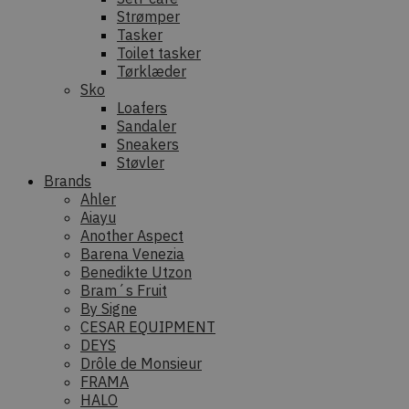
Strømper
Tasker
Toilet tasker
Tørklæder
Sko
Loafers
Sandaler
Sneakers
Støvler
Brands
Ahler
Aiayu
Another Aspect
Barena Venezia
Benedikte Utzon
Bram´s Fruit
By Signe
CESAR EQUIPMENT
DEYS
Drôle de Monsieur
FRAMA
HALO