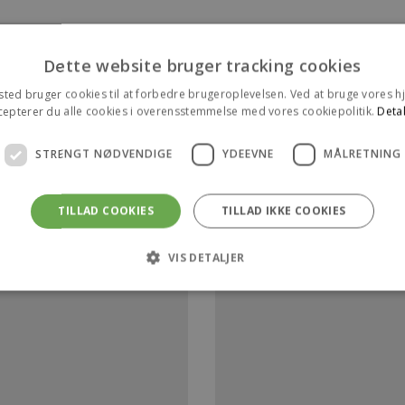
Dette website bruger tracking cookies
ted bruger cookies til at forbedre brugeroplevelsen. Ved at bruge vores
cepterer du alle cookies i overensstemmelse med vores cookiepolitik.
Detal
STRENGT NØDVENDIGE
YDEEVNE
MÅLRETNING
TILLAD COOKIES
TILLAD IKKE COOKIES
VIS DETALJER
Strengt nødvendige
Ydeevne
Målretning
 tillader kernewebsfunktionalitet såsom bruger login og kontostyring. Hjemmeside
ookies.
rovider /