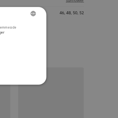
Sunflower
46, 48, 50, 52
 hjemmeside
DANISH
jer
ENGLISH
n kan ikke bruges korrekt