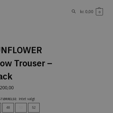
kr.
0,00
0
Søg
UNFLOWER
ow Trouser –
ack
200,00
Intet valgt
STØRRELSE
:
48
50
52