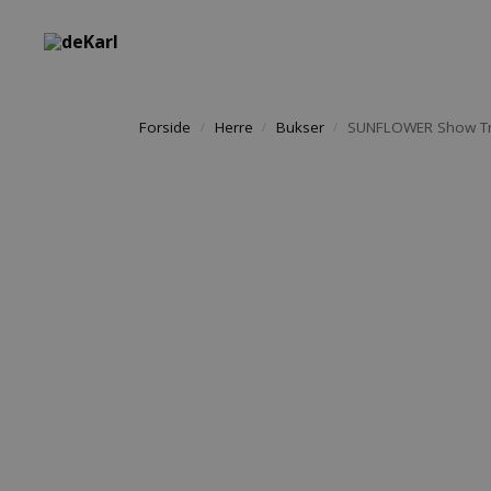
Søg i shoppen
Forside
Herre
Bukser
SUNFLOWER Show Tro
/
/
/