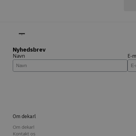
tk_ai
Aut
IDE
Google LL
Inc.
.doubleclic
deka
_ga
Goog
_gcl_au
Google LL
.dek
.dekarl.dk
_fbp
Meta Plat
Inc.
Nyhedsbrev
sbjs_first_add
.dek
.dekarl.dk
Navn
E-m
sbjs_first
.dek
sbjs_session
.dek
tk_or
Aut
Om dekarl
Inc.
.dek
Om dekarl
_ga_XEF7NHWRRE
.dek
Kontakt os