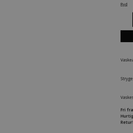
Ryd
Vaske
Stryge
Vaskes
Fri fr
Hurti
Retur