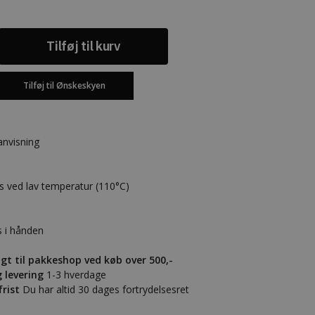
Tilføj til kurv
Tilføj til Ønskeskyen
anvisning
s ved lav temperatur (110°C)
 i hånden
agt til pakkeshop ved køb over 500,-
g levering
1-3 hverdage
frist
Du har altid 30 dages fortrydelsesret