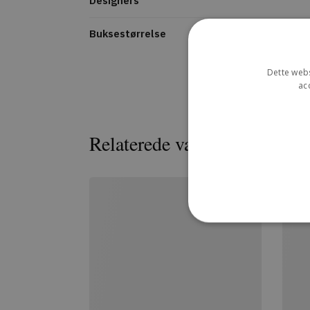
Designers
Buksestørrelse
Dette webs
ac
Relaterede varer
Strengt nødvendige cookies
uden strengt nødvendige c
P