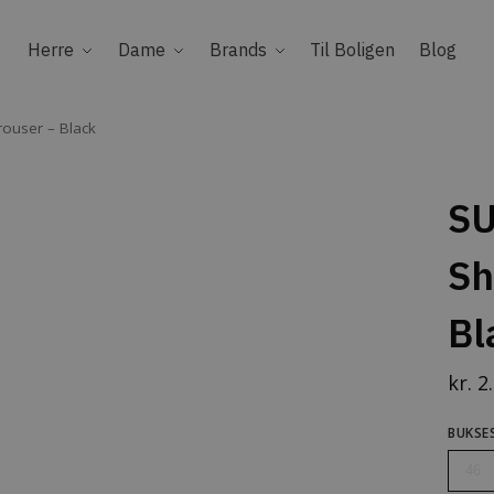
Herre
Dame
Brands
Til Boligen
Blog
user – Black
S
Sh
Bl
kr.
2.
BUKSE
46