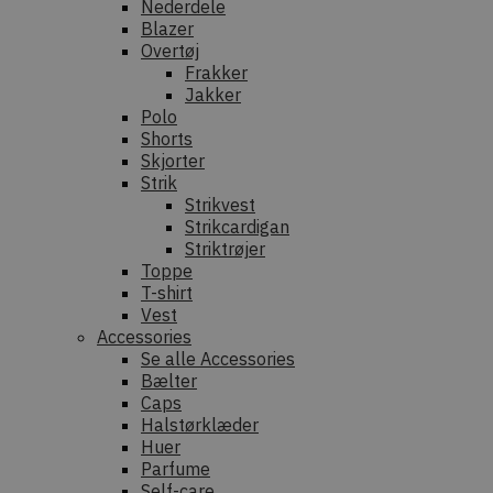
Nederdele
Blazer
Overtøj
Frakker
Jakker
Polo
Shorts
Skjorter
Strik
Strikvest
Strikcardigan
Striktrøjer
Toppe
T-shirt
Vest
Accessories
Se alle Accessories
Bælter
Caps
Halstørklæder
Huer
Parfume
Self-care