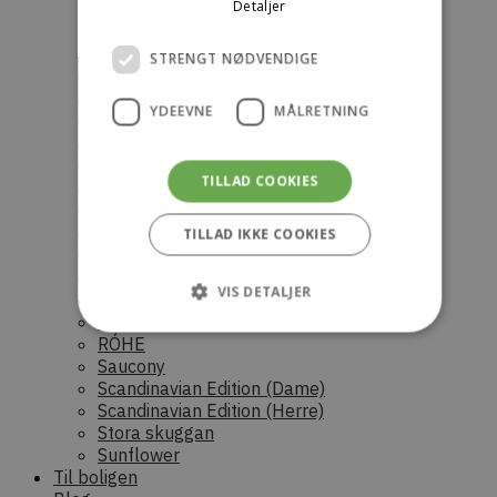
Detaljer
HEREU
Infinito
Ivy Oak
STRENGT NØDVENDIGE
KINTSUGI
KONÉ
YDEEVNE
MÅLRETNING
Luna Moon
Norse Projects
Novesta
TILLAD COOKIES
Nudie Jeans
OpéraSPORT
Palmes
TILLAD IKKE COOKIES
Parajumpers (Dame)
Parajumpers (Herre)
VIS DETALJER
Parajumpers (junior)
Raaw Alchemy
RÓHE
Saucony
Strengt nødvendige
Ydeevne
Scandinavian Edition (Dame)
Scandinavian Edition (Herre)
Målretning
Stora skuggan
Strengt nødvendige cookies tillader
Sunflower
kernewebsfunktionalitet såsom bruger login og
Til boligen
kontostyring. Hjemmesiden kan ikke bruges