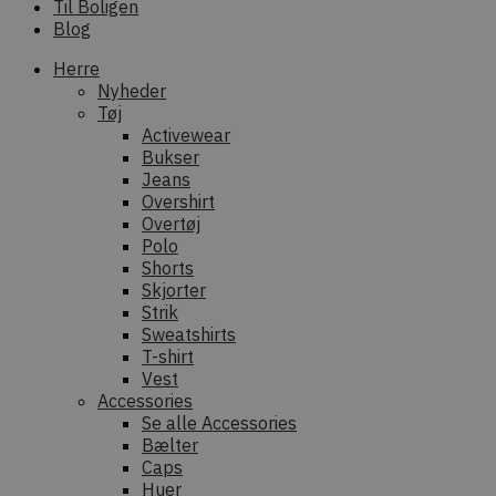
Til Boligen
Blog
Herre
Nyheder
Tøj
Activewear
Bukser
Jeans
Overshirt
Overtøj
Polo
Shorts
Skjorter
Strik
Sweatshirts
T-shirt
Vest
Accessories
Se alle Accessories
Bælter
Caps
Huer