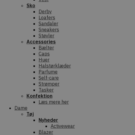
Sko
Derby
Loafers
Sandaler
Sneakers
Støvler
Accessories
Bælter
Caps
Huer
Halstørklæder
Parfume
Self-care
Strømper
Tasker
Konfektion
Læs mere her
Dame
Tøj
Nyheder
Activewear
Blazer