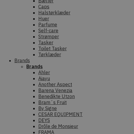
Bælter
Caps
Halstørklæder
Huer
Parfume
Self-care
Strømper
Tasker
Toilet Tasker
Tørklæder
Brands
Brands
Ahler
Aiayu
Another Aspect
Barena Venezia
Benedikte Utzon
Bram´s Fruit
By Signe
CESAR EQUIPMENT
DEYS
Drôle de Monsieur
FRAMA