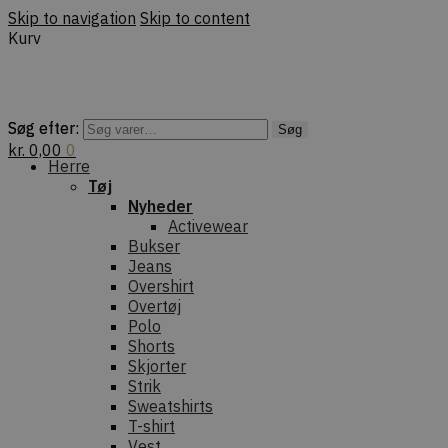
Skip to navigation
Skip to content
Kurv
Søg efter:
Søg efter:
Søg
Søg
kr.
0,00
0
Herre
Tøj
Nyheder
Activewear
Bukser
Jeans
Overshirt
Overtøj
Polo
Shorts
Skjorter
Strik
Sweatshirts
T-shirt
Vest