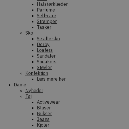
Halstørklæder
Parfume
Self-care
Strømper
Tasker
Sko
Se alle sko
Derby
Loafers
Sandaler
Sneakers
Støvler
Konfektion
Læs mere her
Dame
Nyheder
Tøj
Activewear
Bluser
Bukser
Jeans
Kjoler