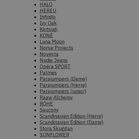
HALO
HEREU
Infinito
Ivy Oak
Kintsugi
KONÉ
Luna Moon
Norse Projects
Novesta
Nudie Jeans
Opéra SPORT
Palmes
Parajumpers (Dame)
Parajumpers (Herre)
Parajumpers (junior)
Raaw Alchemy
RÓHE
Saucony
Scandinavian Edition (Herre)
Scandinavian Edition (Dame)
Stora Skuggan
SUNFLOWER