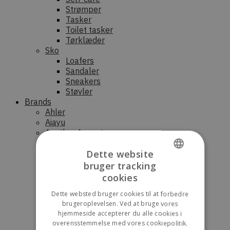
Strømper
Tasker
Toilet tasker
Tørklæder
Sko
Loafers
Sandaler
Sneakers
Støvler
Brands
Ahler
Aiayu
Another Aspect
Barena Venezia
Benedikte Utzon
Dette website
Bram´s Fruit
bruger tracking
DANISH
By Signe
cookies
CESAR EQUIPMENT
ENGLISH
DEYS
Dette websted bruger cookies til at forbedre
Drôle de Monsieur
brugeroplevelsen. Ved at bruge vores
hjemmeside accepterer du alle cookies i
FRAMA
overensstemmelse med vores cookiepolitik.
HALO