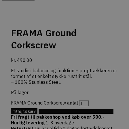
commercekit-
dekarl.dk
1 time
Bruges til 
nonce-state
59
oprethold
minutter
validere
sikkerheds
(state) fo
session i
FRAMA Ground
Commerce
pluginnet.
beskytter
Corkscrew
hjemmesi
Cross-Site
Forgery (C
angreb ve
kr.
490,00
bekræfte
forespørg
ægthed u
Et studie i balance og funktion – proptrækkeren er
navigation
formet af et enkelt stykke rustfrit stål.
interaktion
webshopp
– 100% Stainless Steel.
På lager
FRAMA Ground Corkscrew antal
Tilføj til kurv
Provider /
Tilføj til Ønskeskyen
Navn
Udløb
Beskrivelse
Domæne
Fri fragt til pakkeshop ved køb over 500,-
Provider /
Hurtig levering
1-3 hverdage
Navn
Udløb
Beskrivelse
sib_cuid
.dekarl.dk
5
Denne cookie b
Domæne
Returfrist
Du har altid 30 dages fortrydelsesret
måneder
identificere 