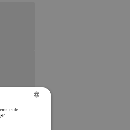
 hjemmeside
DANISH
jer
ENGLISH