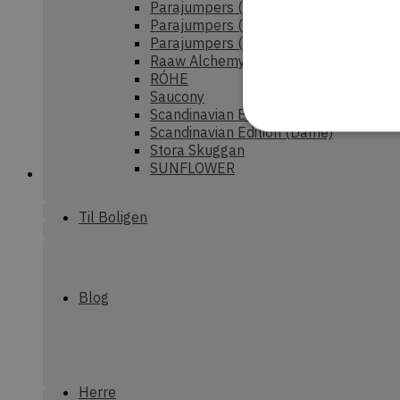
Parajumpers (Dame)
Parajumpers (Herre)
Parajumpers (junior)
Raaw Alchemy
RÓHE
Saucony
Scandinavian Edition (Herre)
Scandinavian Edition (Dame)
Stora Skuggan
SUNFLOWER
Strengt nødvendige cookies
Til Boligen
uden strengt nødvendige c
P
Navn
CookieScriptConsent
C
Blog
d
commercekit-
d
nonce-value
Herre
commercekit-
d