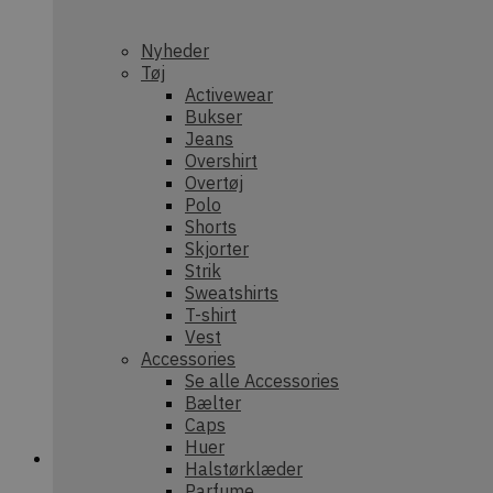
nonce-state
Nyheder
Tøj
Activewear
Bukser
Prov
Navn
Jeans
Provider /
Dom
Navn
Overshirt
Domæne
sib_cuid
.dek
Overtøj
tk_qs
Automatt
Polo
.dekarl.dk
Shorts
tk_lr
Aut
Skjorter
Inc.
Strik
test_cookie
.dek
Google LL
.doubleclic
Sweatshirts
tk_ai
Aut
T-shirt
IDE
Google LL
Inc.
Vest
.doubleclic
deka
Accessories
_ga
Goog
Se alle Accessories
_gcl_au
Google LL
.dek
.dekarl.dk
Bælter
Caps
Huer
_fbp
Meta Plat
Inc.
Halstørklæder
sbjs_first_add
.dek
.dekarl.dk
Parfume