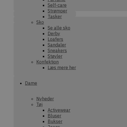
Self-care
Strømper
sbjs_first
.dek
Tasker
Sko
Se alle sko
Derby
sbjs_session
.dek
Loafers
Sandaler
Sneakers
Støvler
tk_or
Aut
Inc.
Konfektion
.dek
Læs mere her
_ga_XEF7NHWRRE
.dek
Dame
sbjs_current
.dek
sbjs_current_add
.dek
Nyheder
Tøj
Activewear
Bluser
sbjs_udata
.dek
Bukser