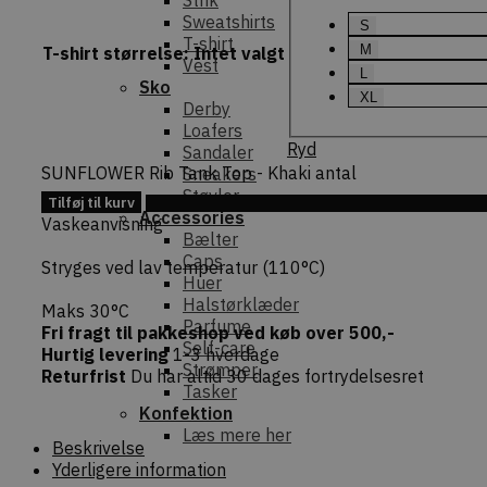
Strik
Sweatshirts
S
T-shirt
M
T-shirt størrelse
:
Intet valgt
Vest
L
Sko
XL
Derby
Loafers
Ryd
Sandaler
SUNFLOWER Rib Tank Top - Khaki antal
Sneakers
Støvler
Tilføj til kurv
Tilføj 
Accessories
Vaskeanvisning
Bælter
Caps
Stryges ved lav temperatur (110°C)
Huer
Halstørklæder
Maks 30°C
Parfume
Fri fragt til pakkeshop ved køb over 500,-
Self-care
Hurtig levering
1-3 hverdage
Strømper
Returfrist
Du har altid 30 dages fortrydelsesret
Tasker
Konfektion
Læs mere her
Beskrivelse
Yderligere information