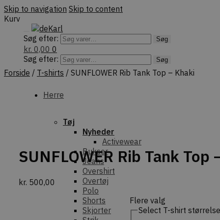
Skip to navigation
Skip to content
Kurv
Søg efter:
Søg
kr.
0,00
0
Søg efter:
Søg
Forside
/
T-shirts
/
SUNFLOWER Rib Tank Top – Khaki
Herre
Tøj
Nyheder
Activewear
SUNFLOWER Rib Tank Top –
Bukser
Jeans
Overshirt
Overtøj
kr.
500,00
Polo
Flere valg
Shorts
Select T-shirt størrels
Skjorter