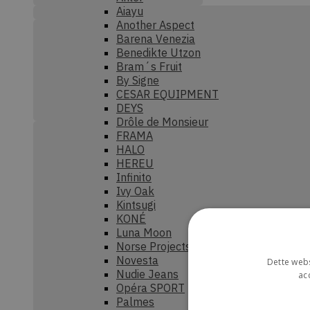
Aiayu
Another Aspect
Barena Venezia
Benedikte Utzon
Bram´s Fruit
By Signe
CESAR EQUIPMENT
DEYS
Drôle de Monsieur
FRAMA
HALO
HEREU
Infinito
Ivy Oak
Kintsugi
KONÉ
Luna Moon
Norse Projects
Novesta
Dette webs
Nudie Jeans
ac
Opéra SPORT
Palmes