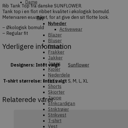
Dame
Rib Tank Top fra danske SUNFLOWER.
Tank top i en flot ribbet kvalitet i økologisk bomuld.
Metervaren er vasket, for at give den sit flotte look.
Tøj
Nyheder
– Økologisk bomuld
Activewear
– Regular fit
Blazer
Bluser
Yderligere information
Bukser
Frakker
Jakker
Jeans
Designers
:
Intet valgt
Sunflower
Kjoler
Nederdele
Polo
T-shirt størrelse
:
Intet valgt
S, M, L, XL
Shorts
Skjorter
Relaterede varer
Toppe
Strikcardigan
Striktrøjer
Strikvest
T-shirt
Vest