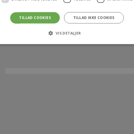
TILLAD COOKIES
TILLAD IKKE COOKIES
VIS DETALJER
Strengt nødvendige
Ydeevne
Målretning
 tillader kernewebsfunktionalitet såsom bruger login og kontostyring. Hjemmeside
ookies.
rovider /
Udløb
Beskrivelse
Domæne
4 uger 2
Denne cookie bruges af Cookie-Script.com-tjenesten ti
ookieScript
dage
samtykke til besøgende. Det er nødvendigt, at Cookie-
ekarl.dk
fungerer korrekt.
ekarl.dk
1 time
Gemmer en unik, midlertidig sikkerhedsnøgle (nonce-væ
59
CommerceKit. Denne nøgle sikrer, at specifikke handlinge
minutter
opdatering af indkøbskurv, AJAX-forespørgsler og checko
faktiske bruger.
ekarl.dk
1 time
Bruges til at opretholde og validere sikkerhedstilstanden