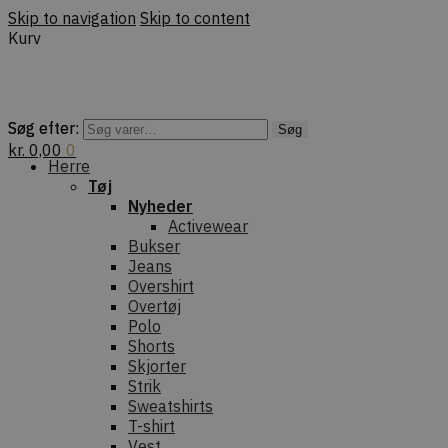
Skip to navigation
Skip to content
Kurv
Søg efter:
Søg efter:
Søg
Søg
kr.
0,00
0
Herre
Tøj
Nyheder
Activewear
Bukser
Jeans
Overshirt
Overtøj
Polo
Shorts
Skjorter
Strik
Sweatshirts
T-shirt
Vest