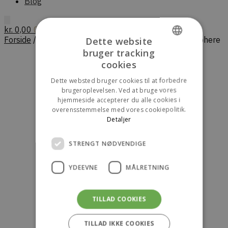
Blog
kr.
0,00
0
Forside
/
Overtøj
/
PARAJUMPERS Men Ugo – Atmosphere
Dette website
bruger tracking
DANISH
cookies
ENGLISH
Dette websted bruger cookies til at forbedre
brugeroplevelsen. Ved at bruge vores
hjemmeside accepterer du alle cookies i
overensstemmelse med vores cookiepolitik.
Detaljer
STRENGT NØDVENDIGE
YDEEVNE
MÅLRETNING
TILLAD COOKIES
TILLAD IKKE COOKIES