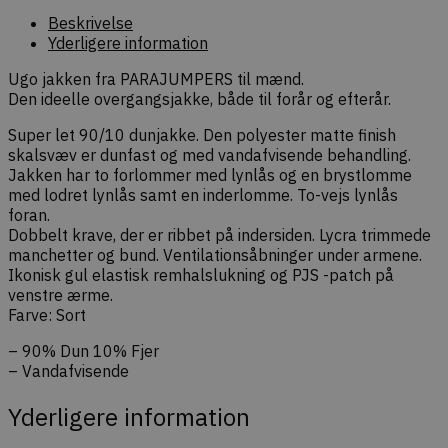
forespørg
ægthed u
Beskrivelse
navigation
Yderligere information
interaktion
webshopp
Ugo jakken fra PARAJUMPERS til mænd.
Den ideelle overgangsjakke, både til forår og efterår.
Super let 90/10 dunjakke. Den polyester matte finish
skalsvæv er dunfast og med vandafvisende behandling.
Provider /
Jakken har to forlommer med lynlås og en brystlomme
Navn
Udløb
Beskrivelse
Domæne
med lodret lynlås samt en inderlomme. To-vejs lynlås
Provider /
Navn
Udløb
Beskrivelse
sib_cuid
.dekarl.dk
5
Denne cookie b
foran.
Domæne
måneder
identificere 
Dobbelt krave, der er ribbet på indersiden. Lycra trimmede
4 uger
gennem en an
tk_qs
29
Indsamler URL-
Automattic
manchetter og bund. Ventilationsåbninger under armene.
gør det muligt
minutter
forespørgselsstr
.dekarl.dk
hjemmesiden 
59
(query strings) vi
Ikonisk gul elastisk remhalslukning og PJS -patch på
besøgsadfærd
sekunder
Automattic/Jetpac
venstre ærme.
webstedsperf
sporing af
Farve: Sort
henvisningskilde
tk_lr
1 år
Samling af inte
Automattic
brugeradfærd på
brugeraktivitet
Inc.
hjemmesiden.
– 90% Dun 10% Fjer
at forbedre b
.dekarl.dk
– Vandafvisende
test_cookie
15
Denne cookie
Google LLC
tk_ai
1 år
Gemmer et til
Automattic
minutter
indstilles af
.doubleclick.net
genereret, an
DoubleClick (som
Inc.
Yderligere information
bruges kun i
af Google) for at
dekarl.dk
og bruges til 
afgøre, om
analysesporing
webstedsbesøge