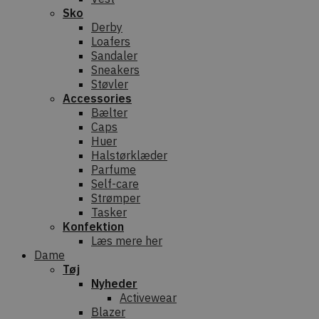
Sko
Derby
Loafers
Sandaler
Sneakers
Støvler
Accessories
Bælter
Caps
Huer
Halstørklæder
Parfume
Self-care
Strømper
Tasker
Konfektion
Læs mere her
Dame
Tøj
Nyheder
Activewear
Blazer