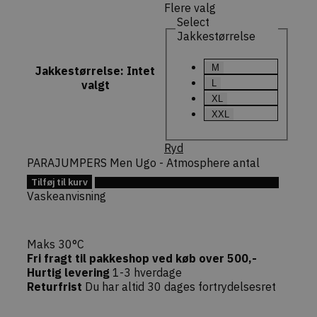
fungerer k
Flere valg
Select
commercekit-
dekarl.dk
1 time
Gemmer e
nonce-value
59
midlertidi
Jakkestørrelse
minutter
sikkerhed
(nonce-væ
genereret 
M
Jakkestørrelse
:
Intet
Commerce
Denne nøgl
L
valgt
at specifik
XL
handlinger
(f.eks. opd
XXL
indkøbskur
forespørgs
checkout)
Ryd
sikkert af
faktiske b
PARAJUMPERS Men Ugo - Atmosphere antal
commercekit-
dekarl.dk
1 time
Bruges til 
Tilføj til kurv
Tilføj til Ønskeskyen
nonce-state
59
oprethold
Vaskeanvisning
minutter
validere
sikkerheds
(state) fo
session i
Commerce
Maks 30°C
pluginnet.
Fri fragt til pakkeshop ved køb over 500,-
beskytter
hjemmesi
Hurtig levering
1-3 hverdage
Cross-Site
Returfrist
Du har altid 30 dages fortrydelsesret
Forgery (C
angreb ve
bekræfte