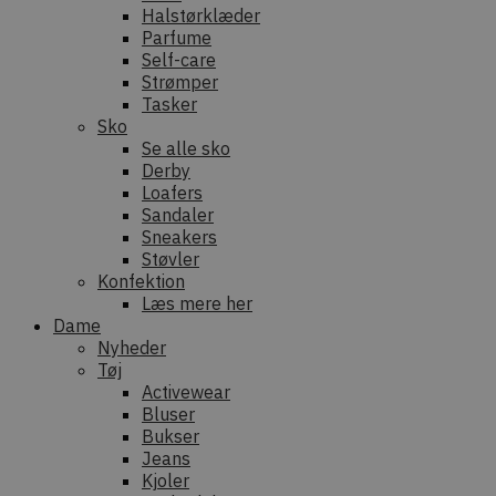
Halstørklæder
Parfume
Self-care
Strømper
Tasker
Sko
Se alle sko
Derby
Loafers
Sandaler
Sneakers
Støvler
Konfektion
Læs mere her
Dame
Nyheder
Tøj
Activewear
Bluser
Bukser
Jeans
Kjoler