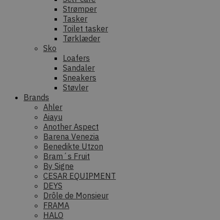
Strømper
Tasker
Toilet tasker
Tørklæder
Sko
Loafers
Sandaler
Sneakers
Støvler
Brands
Ahler
Aiayu
Another Aspect
Barena Venezia
Benedikte Utzon
Bram´s Fruit
By Signe
CESAR EQUIPMENT
DEYS
Drôle de Monsieur
FRAMA
HALO