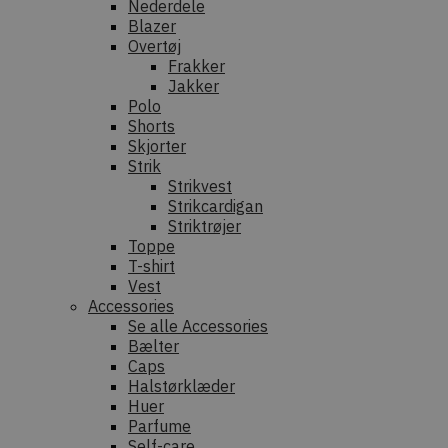
Nederdele
Blazer
Overtøj
Frakker
Jakker
Polo
Shorts
Skjorter
Strik
Strikvest
Strikcardigan
Striktrøjer
Toppe
T-shirt
Vest
Accessories
Se alle Accessories
Bælter
Caps
Halstørklæder
Huer
Parfume
Self-care