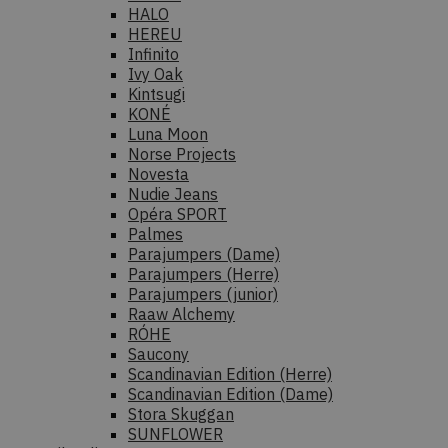
HALO
HEREU
Infinito
Ivy Oak
Kintsugi
KONÉ
Luna Moon
Norse Projects
Novesta
Nudie Jeans
Opéra SPORT
Palmes
Parajumpers (Dame)
Parajumpers (Herre)
Parajumpers (junior)
Raaw Alchemy
RÓHE
Saucony
Scandinavian Edition (Herre)
Scandinavian Edition (Dame)
Stora Skuggan
SUNFLOWER