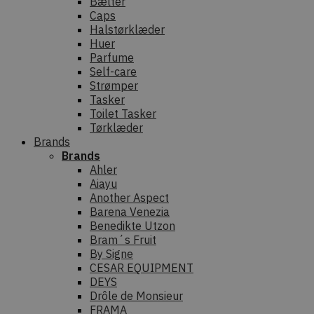
Bælter
Caps
Halstørklæder
Huer
Parfume
Self-care
Strømper
Tasker
Toilet Tasker
Tørklæder
Brands
Brands
Ahler
Aiayu
Another Aspect
Barena Venezia
Benedikte Utzon
Bram´s Fruit
By Signe
CESAR EQUIPMENT
DEYS
Drôle de Monsieur
FRAMA