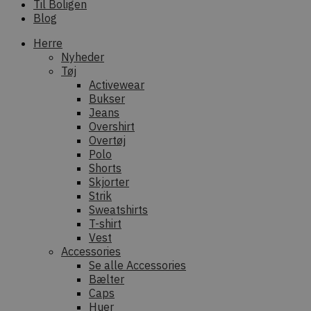
Til Boligen
Blog
Herre
Nyheder
Tøj
Activewear
Bukser
Jeans
Overshirt
Overtøj
Polo
Shorts
Skjorter
Strik
Sweatshirts
T-shirt
Vest
Accessories
Se alle Accessories
Bælter
Caps
Huer