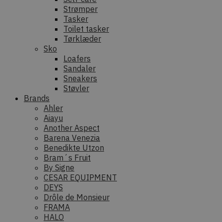
Strømper
Tasker
Toilet tasker
Tørklæder
Sko
Loafers
Sandaler
Sneakers
Støvler
Brands
Ahler
Aiayu
Another Aspect
Barena Venezia
Benedikte Utzon
Bram´s Fruit
By Signe
CESAR EQUIPMENT
DEYS
Drôle de Monsieur
FRAMA
HALO