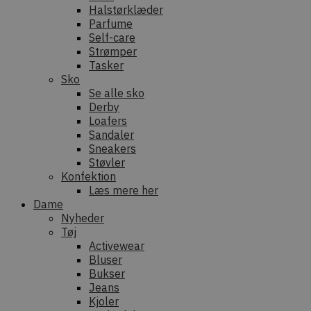
Halstørklæder
Parfume
Self-care
Strømper
Tasker
Sko
Se alle sko
Derby
Loafers
Sandaler
Sneakers
Støvler
Konfektion
Læs mere her
Dame
Nyheder
Tøj
Activewear
Bluser
Bukser
Jeans
Kjoler