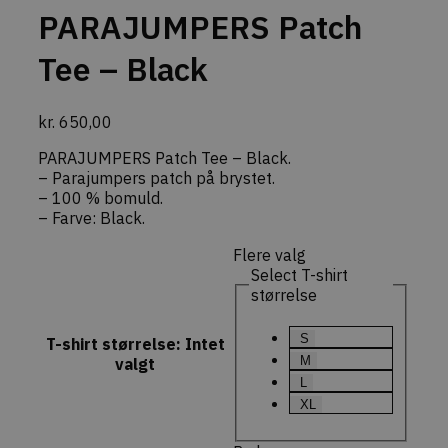
nødvendigt
PARAJUMPERS Patch
Cookie-Scr
cookieban
fungerer k
Tee – Black
commercekit-
dekarl.dk
1 time
Gemmer en
nonce-value
59
midlertidig
minutter
sikkerheds
kr.
650,00
(nonce-vær
genereret 
CommerceK
PARAJUMPERS Patch Tee – Black.
Denne nøgl
– Parajumpers patch på brystet.
at specifik
handlinger
– 100 % bomuld.
(f.eks. opd
– Farve: Black.
indkøbskur
forespørgs
checkout) 
Flere valg
sikkert af 
Select T-shirt
faktiske br
størrelse
commercekit-
dekarl.dk
1 time
Bruges til a
nonce-state
59
opretholde
minutter
validere
S
T-shirt størrelse
:
Intet
sikkerheds
(state) for
M
valgt
session i
L
CommerceK
pluginnet.
XL
beskytter
hjemmesi
Cross-Site