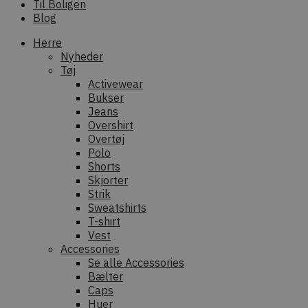
Til Boligen
Blog
Herre
Nyheder
Tøj
Activewear
Bukser
Jeans
Overshirt
Overtøj
Polo
Shorts
Skjorter
Strik
Sweatshirts
T-shirt
Vest
Accessories
Se alle Accessories
Bælter
Caps
Huer