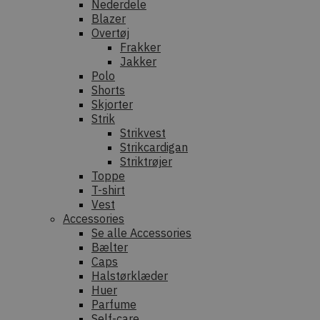
Nederdele
Blazer
Overtøj
Frakker
Jakker
Polo
Shorts
Skjorter
Strik
Strikvest
Strikcardigan
Striktrøjer
Toppe
T-shirt
Vest
Accessories
Se alle Accessories
Bælter
Caps
Halstørklæder
Huer
Parfume
Self-care