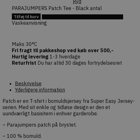
Ryd
Forgery (CS
PARAJUMPERS Patch Tee - Black antal
angreb ved
bekræfte
Tilføj til kurv
forespørgs
Tilføj til Ønskeskyen
ægthed un
Vaskeanvisning
navigation
interaktion
webshoppe
Maks 30°C
Fri fragt til pakkeshop ved køb over 500,-
Hurtig levering
1-3 hverdage
Returfrist
Du har altid 30 dages fortrydelsesret
Provider /
Navn
Udløb
Beskrivelse
Domæne
Provider /
Beskrivelse
Navn
Udløb
Beskrivelse
sib_cuid
.dekarl.dk
5
Denne cookie b
Domæne
Yderligere information
måneder
identificere d
4 uger
gennem en ans
tk_qs
29
Indsamler URL-
Automattic
gør det muligt 
Patch er en T-shirt i bomuldsjersey fra Super Easy Jersey-
minutter
forespørgselsstr
.dekarl.dk
hjemmesiden a
59
(query strings) via
serien. Med sit enkle og tidløse design er den et
besøgsadfærd 
sekunder
Automattic/Jetpack
uundværligt basisitem i enhver garderobe.
webstedsperf
sporing af
henvisningskilder
tk_lr
1 år
Samling af inte
Automattic
brugeradfærd på
– Parajumpers patch på brystet.
brugeraktivitet
Inc.
hjemmesiden.
at forbedre br
.dekarl.dk
– 100 % bomuld.
test_cookie
15
Denne cookie
Google LLC