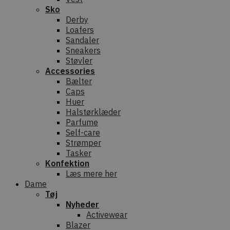
Sko
Derby
Loafers
Sandaler
Sneakers
Støvler
Accessories
Bælter
Caps
Huer
Halstørklæder
Parfume
Self-care
Strømper
Tasker
Konfektion
Læs mere her
Dame
Tøj
Nyheder
Activewear
Blazer