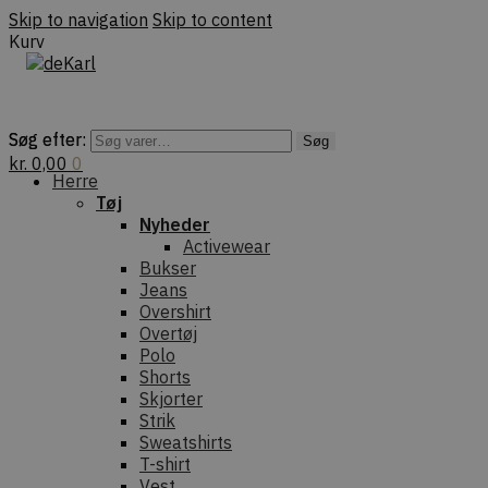
Skip to navigation
Skip to content
Kurv
Søg efter:
Søg efter:
Søg
Søg
kr.
0,00
0
Herre
Tøj
Nyheder
Activewear
Bukser
Jeans
Overshirt
Overtøj
Polo
Shorts
Skjorter
Strik
Sweatshirts
T-shirt
Vest