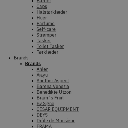
Bælter
Caps
Halstørklæder
Huer
Parfume
Self-care
Strømper
Tasker
Toilet Tasker
Tørklæder
Brands
Brands
Ahler
Aiayu
Another Aspect
Barena Venezia
Benedikte Utzon
Bram´s Fruit
By Signe
CESAR EQUIPMENT
DEYS
Drôle de Monsieur
FRAMA