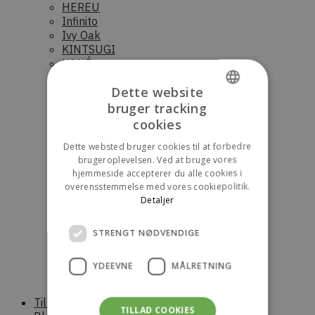
HEREU
Infinito
Ivy Oak
KINTSUGI
KONÉ
Luna Moon
Dette website
Norse Projects
Novesta
bruger tracking
DANISH
Nudie Jeans
cookies
OpéraSPORT
ENGLISH
Dette websted bruger cookies til at forbedre
Palmes
brugeroplevelsen. Ved at bruge vores
Parajumpers (Dame)
hjemmeside accepterer du alle cookies i
Parajumpers (Herre)
overensstemmelse med vores cookiepolitik.
Parajumpers (junior)
Detaljer
Raaw Alchemy
RÓHE
Saucony
STRENGT NØDVENDIGE
Scandinavian Edition (Dame)
Scandinavian Edition (Herre)
YDEEVNE
MÅLRETNING
Stora skuggan
Sunflower
Til boligen
TILLAD COOKIES