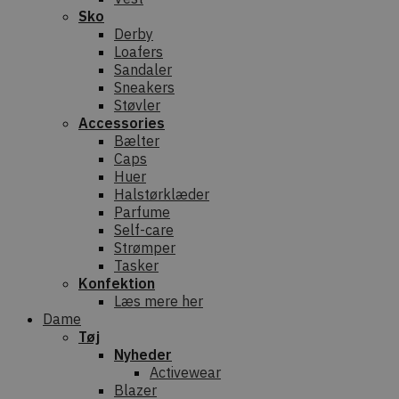
Sko
Derby
Loafers
Sandaler
Sneakers
Støvler
Accessories
Bælter
Caps
Huer
Halstørklæder
Parfume
Self-care
Strømper
Tasker
Konfektion
Læs mere her
Dame
Tøj
Nyheder
Activewear
Blazer