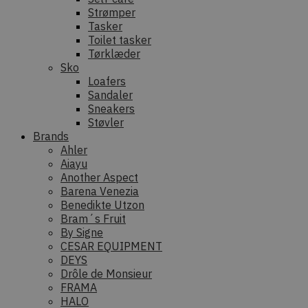
Strømper
Tasker
Toilet tasker
Tørklæder
Sko
Loafers
Sandaler
Sneakers
Støvler
Brands
Ahler
Aiayu
Another Aspect
Barena Venezia
Benedikte Utzon
Bram´s Fruit
By Signe
CESAR EQUIPMENT
DEYS
Drôle de Monsieur
FRAMA
HALO