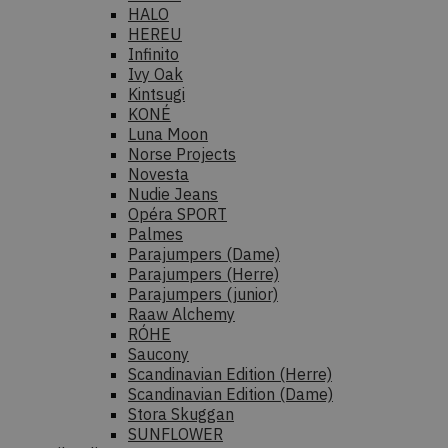
HALO
HEREU
Infinito
Ivy Oak
Kintsugi
KONÉ
Luna Moon
Norse Projects
Novesta
Nudie Jeans
Opéra SPORT
Palmes
Parajumpers (Dame)
Parajumpers (Herre)
Parajumpers (junior)
Raaw Alchemy
RÓHE
Saucony
Scandinavian Edition (Herre)
Scandinavian Edition (Dame)
Stora Skuggan
SUNFLOWER