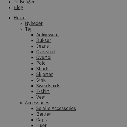
Til Boligen
Blog
Herre
Nyheder
Tøj
Activewear
Bukser
Jeans
Overshirt
Overtøj
Polo
Shorts
Skjorter
Strik
Sweatshirts
T-shirt
Vest
Accessories
Se alle Accessories
Bælter
Caps
Huer