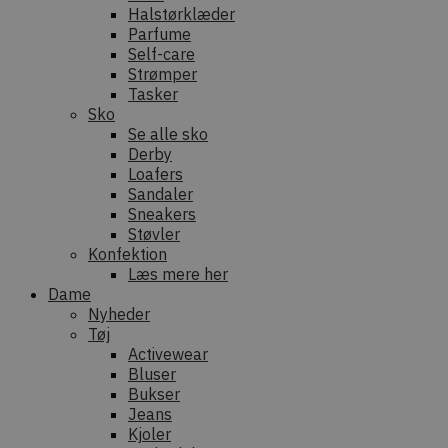
Halstørklæder
Parfume
Self-care
Strømper
Tasker
Sko
Se alle sko
Derby
Loafers
Sandaler
Sneakers
Støvler
Konfektion
Læs mere her
Dame
Nyheder
Tøj
Activewear
Bluser
Bukser
Jeans
Kjoler