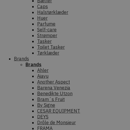
Bælter
Caps
Halstørklæder
Huer
Parfume
Self-care
Strømper
Tasker
Toilet Tasker
Tørklæder
Brands
Brands
Ahler
Aiayu
Another Aspect
Barena Venezia
Benedikte Utzon
Bram´s Fruit
By Signe
CESAR EQUIPMENT
DEYS
Drôle de Monsieur
FRAMA