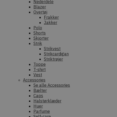
Nederdele
Blazer
Overtøj
Frakker
Jakker
Polo
Shorts
Skjorter
Strik
Strikvest
Strikcardigan
Striktrøjer
Toppe
T-shirt
Vest
Accessories
Se alle Accessories
Bælter
Caps
Halstørklæder
Huer
Parfume
Self-care