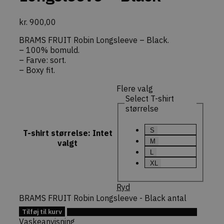
nødvendigt
Cookie-Scr
cookieban
kr.
900,00
fungerer k
commercekit-
dekarl.dk
1 time
Gemmer en
BRAMS FRUIT Robin Longsleeve – Black.
nonce-value
59
midlertidig
– 100% bomuld.
minutter
sikkerheds
(nonce-vær
– Farve: sort.
genereret 
– Boxy fit.
CommerceK
Denne nøgl
at specifik
Flere valg
handlinger
Select T-shirt
(f.eks. opd
indkøbskur
størrelse
forespørgs
checkout) 
sikkert af 
S
T-shirt størrelse
:
Intet
faktiske br
M
valgt
commercekit-
dekarl.dk
1 time
Bruges til a
L
nonce-state
59
opretholde
minutter
validere
XL
sikkerheds
(state) for
session i
Ryd
CommerceK
BRAMS FRUIT Robin Longsleeve - Black antal
pluginnet.
beskytter
Tilføj til kurv
hjemmesi
Tilføj til Ønskeskyen
Cross-Site
Vaskeanvisning