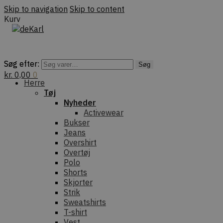
Skip to navigation
Skip to content
Kurv
Søg efter:
Søg efter:
Søg
Søg
kr.
0,00
0
Herre
Tøj
Nyheder
Activewear
Bukser
Jeans
Overshirt
Overtøj
Polo
Shorts
Skjorter
Strik
Sweatshirts
T-shirt
Vest