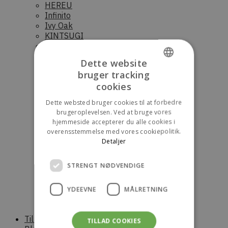
HEREU
Infinito
Ivy Oak
KINTSUGI
KONÉ
Luna Moon
Dette website
Norse Projects
bruger tracking
Novesta
DANISH
cookies
Nudie Jeans
OpéraSPORT
ENGLISH
Dette websted bruger cookies til at forbedre
Palmes
brugeroplevelsen. Ved at bruge vores
Parajumpers (Dame)
hjemmeside accepterer du alle cookies i
Parajumpers (Herre)
overensstemmelse med vores cookiepolitik.
Parajumpers (junior)
Detaljer
Raaw Alchemy
RÓHE
STRENGT NØDVENDIGE
Saucony
Scandinavian Edition (Dame)
Scandinavian Edition (Herre)
YDEEVNE
MÅLRETNING
Stora skuggan
Sunflower
Til boligen
TILLAD COOKIES