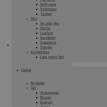
Self-care
Strømper
sbjs_first
.dek
Tasker
Sko
Se alle sko
Derby
sbjs_session
.dek
Loafers
Sandaler
Sneakers
Støvler
tk_or
Aut
Inc.
Konfektion
.dek
Læs mere her
_ga_XEF7NHWRRE
.dek
Dame
sbjs_current
.dek
sbjs_current_add
.dek
Nyheder
Tøj
Activewear
Bluser
sbjs_udata
.dek
Bukser