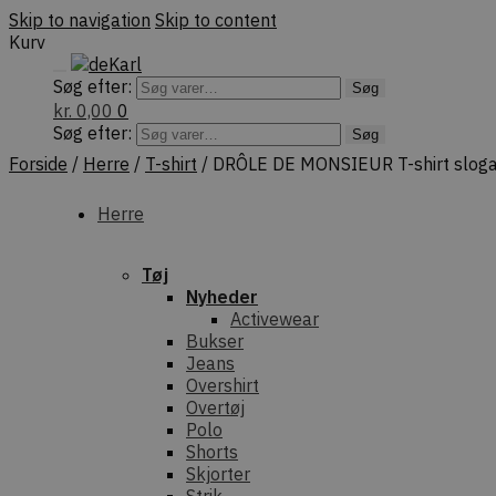
Skip to navigation
Skip to content
Kurv
Søg efter:
Søg
kr.
0,00
0
Søg efter:
Søg
Forside
/
Herre
/
T-shirt
/
DRÔLE DE MONSIEUR T-shirt slogan
Herre
Tøj
Nyheder
Activewear
Bukser
Jeans
Overshirt
Overtøj
Polo
Shorts
Skjorter