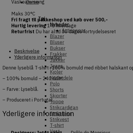
Vaskeanvisning
Dame
Maks 30°C
Tøj
Fri fragt til pakkeshop ved køb over 500,-
Nyheder
Hurtig levering
1-3 hverdage
Activewear
Returfrist
Du har altid 30 dages fortrydelsesret
Blazer
Bluser
Bukser
Beskrivelse
Frakker
Yderligere information
Jakker
Jeans
Denne lyseblå T-shirt i 100% bomuld med ribbet halskant o
Kjoler
Nederdele
– 100% bomuld – 240 GSM.
Polo
– Farve: Lyseblå.
Shorts
Skjorter
– Produceret i Portugal.
Toppe
Strikcardigan
Yderligere information
Striktrøjer
Strikvest
T-shirt
Vest
Designers
:
Intet valgt
Drôle de Monsieur