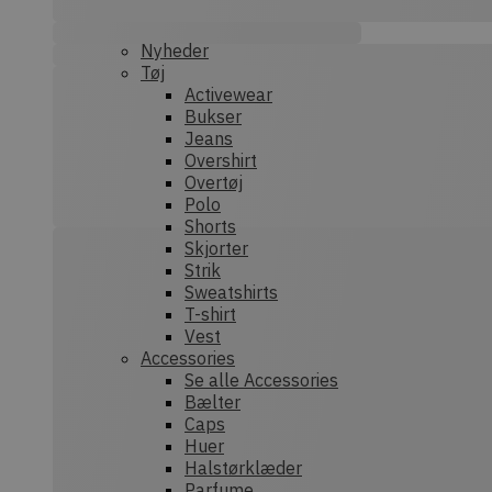
nonce-state
Nyheder
Tøj
Activewear
Bukser
Prov
Navn
Jeans
Provider /
Dom
Navn
Overshirt
Domæne
sib_cuid
.dek
Overtøj
tk_qs
Automatt
Polo
.dekarl.dk
Shorts
tk_lr
Aut
Skjorter
Inc.
Strik
test_cookie
.dek
Google LL
.doubleclic
Sweatshirts
tk_ai
Aut
T-shirt
IDE
Google LL
Inc.
Vest
.doubleclic
deka
Accessories
_ga
Goog
Se alle Accessories
_gcl_au
Google LL
.dek
.dekarl.dk
Bælter
Caps
Huer
_fbp
Meta Plat
Inc.
Halstørklæder
sbjs_first_add
.dek
.dekarl.dk
Parfume