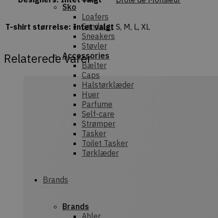
Sko
Loafers
Sandaler
T-shirt størrelse
:
Intet valgt
S, M, L, XL
Sneakers
Støvler
Relaterede varer
Accessories
Bælter
Caps
Halstørklæder
Huer
Parfume
Self-care
Strømper
Tasker
Toilet Tasker
Tørklæder
Brands
Brands
Ahler