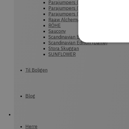
Parajumpers (Dame)
Parajumpers (Herre)
Parajumpers (junior)
Raaw Alchemy
RÓHE
Saucony
Scandinavian Edition (Herre)
Scandinavian Edition (Dame)
Stora Skuggan
SUNFLOWER
Strengt nødvendige cookies
Til Boligen
uden strengt nødvendige c
P
Navn
CookieScriptConsent
C
Blog
d
commercekit-
d
nonce-value
Herre
commercekit-
d