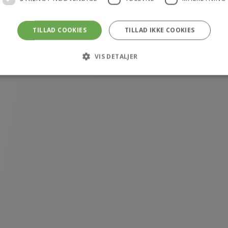
TILLAD COOKIES
TILLAD IKKE COOKIES
VIS DETALJER
Strengt nødvendige
Ydeevne
Målretning
 tillader kernewebsfunktionalitet såsom bruger login og kontostyring. Hjemmeside
ookies.
rovider /
Udløb
Beskrivelse
Domæne
4 uger 2
Denne cookie bruges af Cookie-Script.com-tjenesten ti
ookieScript
dage
samtykke til besøgende. Det er nødvendigt, at Cookie-
ekarl.dk
fungerer korrekt.
ekarl.dk
1 time
Gemmer en unik, midlertidig sikkerhedsnøgle (nonce-væ
59
CommerceKit. Denne nøgle sikrer, at specifikke handlinge
minutter
opdatering af indkøbskurv, AJAX-forespørgsler og checko
faktiske bruger.
ekarl.dk
1 time
Bruges til at opretholde og validere sikkerhedstilstanden