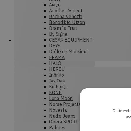
Aiayu
Another Aspect
Barena Venezia
Benedikte Utzon
Bram´s Fruit
By Signe
CESAR EQUIPMENT
DEYS
Drôle de Monsieur
FRAMA
HALO
HEREU
Infinito
Ivy Oak
Kintsugi
KONÉ
Luna Moon
Norse Projects
Novesta
Dette webs
Nudie Jeans
ac
Opéra SPORT
Palmes