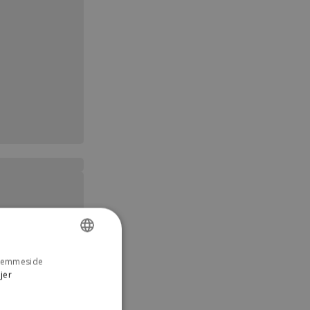
 hjemmeside
DANISH
jer
ENGLISH