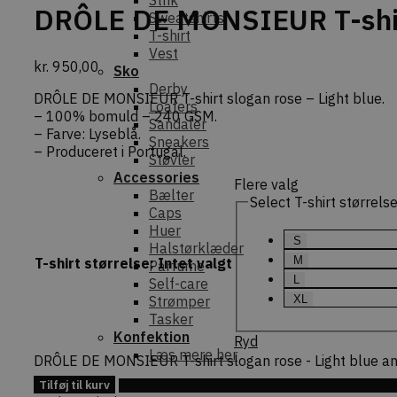
Strik
DRÔLE DE MONSIEUR T-shirt
Sweatshirts
T-shirt
Vest
kr.
950,00
Sko
Derby
DRÔLE DE MONSIEUR T-shirt slogan rose – Light blue.
Loafers
– 100% bomuld – 240 GSM.
Sandaler
– Farve: Lyseblå.
Sneakers
– Produceret i Portugal.
Støvler
Accessories
Flere valg
Bælter
Select T-shirt størrels
Caps
Huer
S
Halstørklæder
M
T-shirt størrelse
:
Intet valgt
Parfume
L
Self-care
Strømper
XL
Tasker
Konfektion
Ryd
Læs mere her
DRÔLE DE MONSIEUR T-shirt slogan rose - Light blue an
Tilføj til kurv
Tilføj 