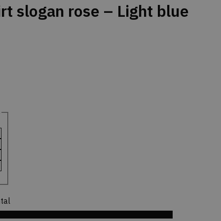
 slogan rose – Light blue
e
tal
til Ønskeskyen