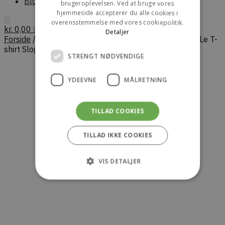
Blog
brugeroplevelsen. Ved at bruge vores
hjemmeside accepterer du alle cookies i
overensstemmelse med vores cookiepolitik.
kr.
0,00
0
Detaljer
Forside
/
Herre
/
Sweatshirts
/
DRÔLE DE MONSIEUR Le T-
shirt Slogan Calligraphy – Light Green
STRENGT NØDVENDIGE
YDEEVNE
MÅLRETNING
TILLAD COOKIES
TILLAD IKKE COOKIES
VIS DETALJER
Strengt nødvendige
Ydeevne
Målretning