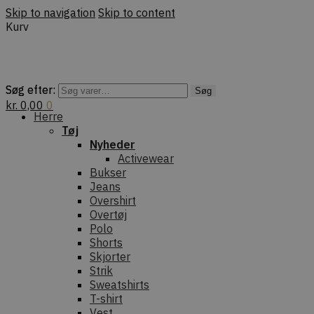
Skip to navigation
Skip to content
Kurv
Søg efter:
Søg efter:
Søg
Søg
kr.
0,00
0
Herre
Tøj
Nyheder
Activewear
Bukser
Jeans
Overshirt
Overtøj
Polo
Shorts
Skjorter
Strik
Sweatshirts
T-shirt
Vest