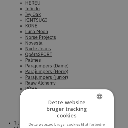
HEREU
Infinito
Ivy Oak
KINTSUGI
KONÉ
Luna Moon
Norse Projects
Novesta
Nudie Jeans
OpéraSPORT
Palmes
Parajumpers (Dame)
Parajumpers (Herre)
Parajumpers (junior)
Raaw Alchemy
RÓHE
Saucony
Scandinavian Edition (Dame)
Dette website
Scandinavian Edition (Herre)
bruger tracking
Stora skuggan
DANISH
cookies
Sunflower
ENGLISH
Til boligen
Dette websted bruger cookies til at forbedre