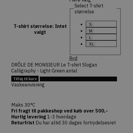
forespørgs
Select T-shirt
checkout)
størrelse
sikkert af
faktiske b
S
commercekit-
dekarl.dk
1 time
Bruges til 
T-shirt størrelse
:
Intet
nonce-state
59
oprethold
M
valgt
minutter
validere
sikkerheds
L
(state) fo
XL
session i
Commerce
pluginnet.
Ryd
beskytter
hjemmesi
DRÔLE DE MONSIEUR Le T-shirt Slogan
Cross-Site
Calligraphy - Light Green antal
Forgery (C
angreb ve
Tilføj til kurv
bekræfte
Tilføj til Ønskeskyen
forespørg
Vaskeanvisning
ægthed u
navigation
interaktion
webshopp
Maks 30°C
Fri fragt til pakkeshop ved køb over 500,-
Hurtig levering
1-3 hverdage
Returfrist
Du har altid 30 dages fortrydelsesret
Provider /