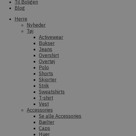
Til Boligen
Blog
Herre
Nyheder
Tøj
Activewear
Bukser
Jeans
Overshirt
Overtøj
Polo
Shorts
Skjorter
Strik
Sweatshirts
T-shirt
Vest
Accessories
Se alle Accessories
Bælter
Caps
Huer