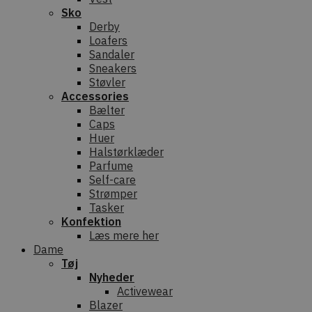
Sko
Derby
Loafers
Sandaler
Sneakers
Støvler
Accessories
Bælter
Caps
Huer
Halstørklæder
Parfume
Self-care
Strømper
Tasker
Konfektion
Læs mere her
Dame
Tøj
Nyheder
Activewear
Blazer