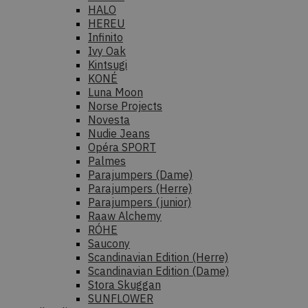
HALO
HEREU
Infinito
Ivy Oak
Kintsugi
KONÉ
Luna Moon
Norse Projects
Novesta
Nudie Jeans
Opéra SPORT
Palmes
Parajumpers (Dame)
Parajumpers (Herre)
Parajumpers (junior)
Raaw Alchemy
RÓHE
Saucony
Scandinavian Edition (Herre)
Scandinavian Edition (Dame)
Stora Skuggan
SUNFLOWER