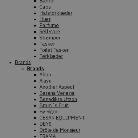
Bælter
Caps
Halstørklæder
Huer
Parfume
Self-care
Strømper
Tasker
Toilet Tasker
Tørklæder
Brands
Brands
Ahler
Aiayu
Another Aspect
Barena Venezia
Benedikte Utzon
Bram´s Fruit
By Signe
CESAR EQUIPMENT
DEYS
Drôle de Monsieur
FRAMA