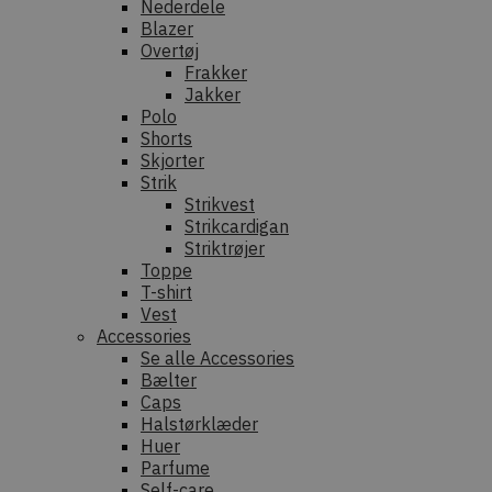
Nederdele
Blazer
Overtøj
Frakker
Jakker
Polo
Shorts
Skjorter
Strik
Strikvest
Strikcardigan
Striktrøjer
Toppe
T-shirt
Vest
Accessories
Se alle Accessories
Bælter
Caps
Halstørklæder
Huer
Parfume
Self-care