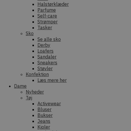
Halstørklæder
Parfume
Self-care
Strømper
Tasker
Sko
Se alle sko
Derby
Loafers
Sandaler
Sneakers
Støvler
Konfektion
Læs mere her
Dame
Nyheder
Tøj
Activewear
Bluser
Bukser
Jeans
Kjoler