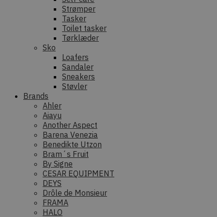
Strømper
Tasker
Toilet tasker
Tørklæder
Sko
Loafers
Sandaler
Sneakers
Støvler
Brands
Ahler
Aiayu
Another Aspect
Barena Venezia
Benedikte Utzon
Bram´s Fruit
By Signe
CESAR EQUIPMENT
DEYS
Drôle de Monsieur
FRAMA
HALO