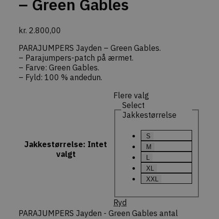
– Green Gables
Cookie-Scr
cookieban
fungerer k
kr.
2.800,00
commercekit-
dekarl.dk
1 time
Gemmer en
nonce-value
59
midlertidig
minutter
sikkerheds
PARAJUMPERS Jayden – Green Gables.
(nonce-vær
– Parajumpers-patch på ærmet.
genereret 
CommerceK
– Farve: Green Gables.
Denne nøgl
– Fyld: 100 % andedun.
at specifik
handlinger
(f.eks. opd
Flere valg
indkøbskur
Select
forespørgs
checkout) 
Jakkestørrelse
sikkert af 
faktiske br
S
commercekit-
dekarl.dk
1 time
Bruges til a
Jakkestørrelse
:
Intet
M
nonce-state
59
opretholde
valgt
minutter
validere
L
sikkerheds
(state) for
XL
session i
XXL
CommerceK
pluginnet.
beskytter
Ryd
hjemmesi
Cross-Site
PARAJUMPERS Jayden - Green Gables antal
Forgery (CS