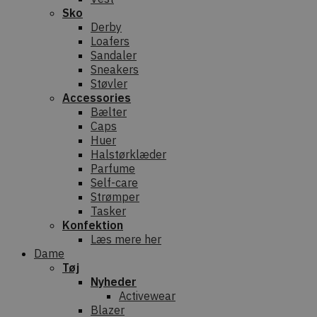
Sko
Derby
Loafers
Sandaler
Sneakers
Støvler
Accessories
Bælter
Caps
Huer
Halstørklæder
Parfume
Self-care
Strømper
Tasker
Konfektion
Læs mere her
Dame
Tøj
Nyheder
Activewear
Blazer