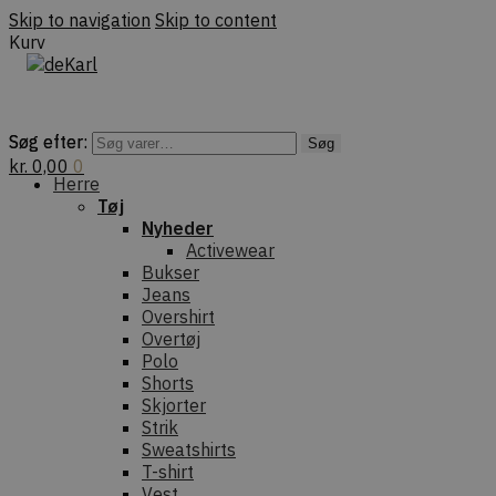
Skip to navigation
Skip to content
Kurv
Søg efter:
Søg efter:
Søg
Søg
kr.
0,00
0
Herre
Tøj
Nyheder
Activewear
Bukser
Jeans
Overshirt
Overtøj
Polo
Shorts
Skjorter
Strik
Sweatshirts
T-shirt
Vest