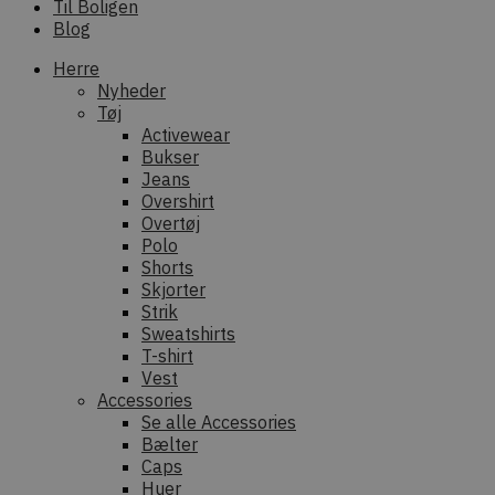
Til Boligen
Blog
Herre
Nyheder
Tøj
Activewear
Bukser
Jeans
Overshirt
Overtøj
Polo
Shorts
Skjorter
Strik
Sweatshirts
T-shirt
Vest
Accessories
Se alle Accessories
Bælter
Caps
Huer