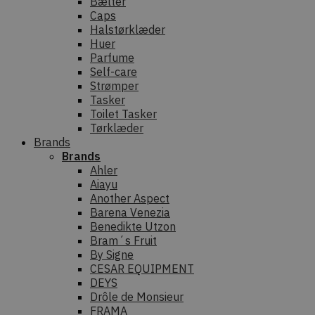
Bælter
Caps
Halstørklæder
Huer
Parfume
Self-care
Strømper
Tasker
Toilet Tasker
Tørklæder
Brands
Brands
Ahler
Aiayu
Another Aspect
Barena Venezia
Benedikte Utzon
Bram´s Fruit
By Signe
CESAR EQUIPMENT
DEYS
Drôle de Monsieur
FRAMA