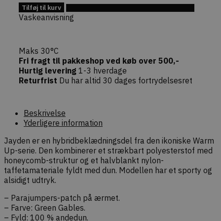
angreb ved
Tilføj til kurv
Tilføj til Ønskeskyen
bekræfte
Vaskeanvisning
forespørgs
ægthed un
navigation
interaktion
webshoppe
Maks 30°C
Fri fragt til pakkeshop ved køb over 500,-
Hurtig levering
1-3 hverdage
Returfrist
Du har altid 30 dages fortrydelsesret
Provider /
Navn
Udløb
Beskrivelse
Beskrivelse
Domæne
Yderligere information
Provider /
Navn
Udløb
Beskrivelse
sib_cuid
.dekarl.dk
5
Denne cookie b
Domæne
måneder
identificere d
Jayden er en hybridbeklædningsdel fra den ikoniske Warm
4 uger
gennem en ans
tk_qs
29
Indsamler URL-
Automattic
Up-serie. Den kombinerer et strækbart polyesterstof med
gør det muligt 
minutter
forespørgselsstr
.dekarl.dk
hjemmesiden a
59
(query strings) via
honeycomb-struktur og et halvblankt nylon-
besøgsadfærd 
sekunder
Automattic/Jetpack
taffetamateriale fyldt med dun. Modellen har et sporty og
webstedsperf
sporing af
alsidigt udtryk.
henvisningskilder
tk_lr
1 år
Samling af inte
Automattic
brugeradfærd på
brugeraktivitet
Inc.
hjemmesiden.
– Parajumpers-patch på ærmet.
at forbedre br
.dekarl.dk
– Farve: Green Gables.
test_cookie
15
Denne cookie
Google LLC
tk_ai
1 år
Gemmer et tilf
Automattic
minutter
indstilles af
.doubleclick.net
– Fyld: 100 % andedun.
genereret, ano