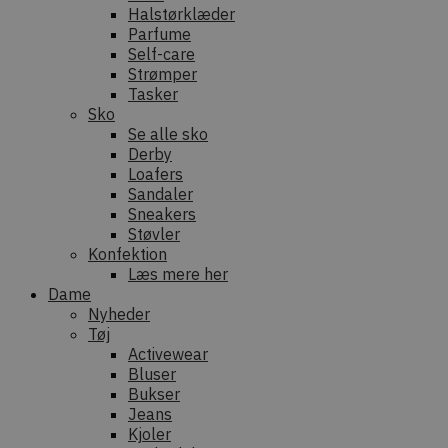
Halstørklæder
Parfume
Self-care
Strømper
Tasker
Sko
Se alle sko
Derby
Loafers
Sandaler
Sneakers
Støvler
Konfektion
Læs mere her
Dame
Nyheder
Tøj
Activewear
Bluser
Bukser
Jeans
Kjoler