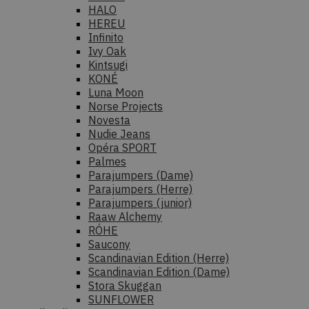
HALO
HEREU
Infinito
Ivy Oak
Kintsugi
KONÉ
Luna Moon
Norse Projects
Novesta
Nudie Jeans
Opéra SPORT
Palmes
Parajumpers (Dame)
Parajumpers (Herre)
Parajumpers (junior)
Raaw Alchemy
RÓHE
Saucony
Scandinavian Edition (Herre)
Scandinavian Edition (Dame)
Stora Skuggan
SUNFLOWER