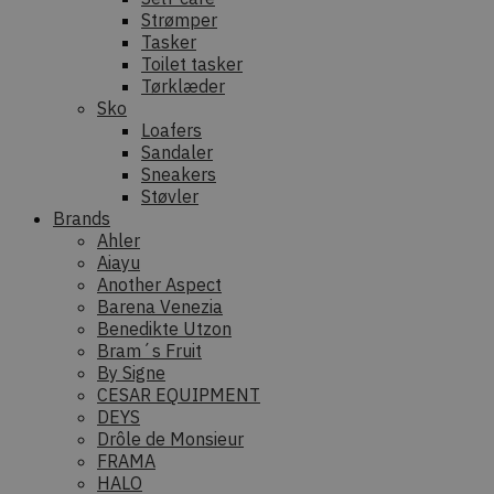
Strømper
Tasker
Toilet tasker
Tørklæder
Sko
Loafers
Sandaler
Sneakers
Støvler
Brands
Ahler
Aiayu
Another Aspect
Barena Venezia
Benedikte Utzon
Bram´s Fruit
By Signe
CESAR EQUIPMENT
DEYS
Drôle de Monsieur
FRAMA
HALO