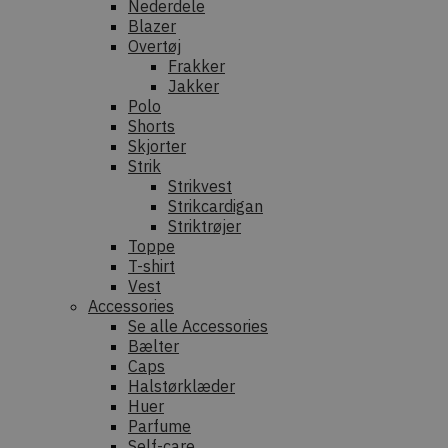
Nederdele
Blazer
Overtøj
Frakker
Jakker
Polo
Shorts
Skjorter
Strik
Strikvest
Strikcardigan
Striktrøjer
Toppe
T-shirt
Vest
Accessories
Se alle Accessories
Bælter
Caps
Halstørklæder
Huer
Parfume
Self-care