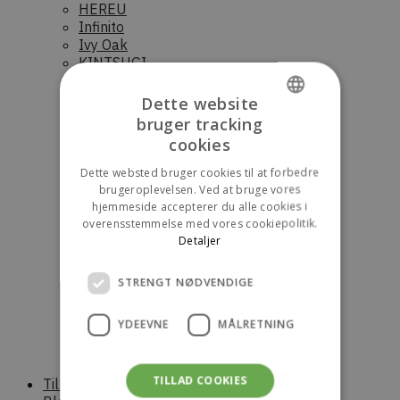
HEREU
Infinito
Ivy Oak
KINTSUGI
KONÉ
Luna Moon
Dette website
Norse Projects
bruger tracking
DANISH
Novesta
cookies
Nudie Jeans
ENGLISH
OpéraSPORT
Dette websted bruger cookies til at forbedre
Palmes
brugeroplevelsen. Ved at bruge vores
Parajumpers (Dame)
hjemmeside accepterer du alle cookies i
Parajumpers (Herre)
overensstemmelse med vores cookiepolitik.
Parajumpers (junior)
Detaljer
Raaw Alchemy
RÓHE
STRENGT NØDVENDIGE
Saucony
Scandinavian Edition (Dame)
YDEEVNE
MÅLRETNING
Scandinavian Edition (Herre)
Stora skuggan
Sunflower
TILLAD COOKIES
Til boligen