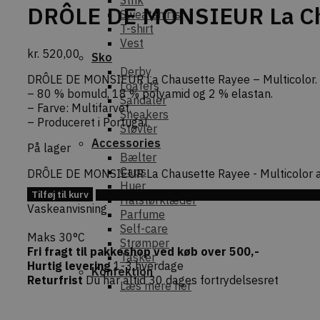
Strik
DRÔLE DE MONSIEUR La Cha
Sweatshirts
T-shirt
Vest
kr.
520,00
Sko
Derby
DRÔLE DE MONSIEUR La Chausette Rayee – Multicolor.
Loafers
– 80 % bomuld, 18 % polyamid og 2 % elastan.
Sandaler
– Farve: Multifarvet.
Sneakers
– Produceret i Portugal.
Støvler
Accessories
På lager
Bælter
Caps
DRÔLE DE MONSIEUR La Chausette Rayee - Multicolor a
Huer
Tilføj til kurv
Tilføj 
Halstørklæder
Vaskeanvisning
Parfume
Self-care
Maks 30°C
Strømper
Fri fragt til pakkeshop ved køb over 500,-
Tasker
Hurtig levering
1-3 hverdage
Konfektion
Returfrist
Du har altid 30 dages fortrydelsesret
Læs mere her