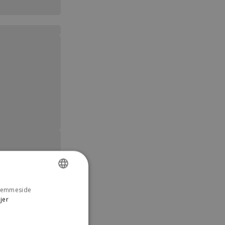
 hjemmeside
DANISH
jer
ENGLISH