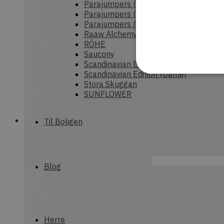
Parajumpers (Dame)
Parajumpers (Herre)
Parajumpers (junior)
Raaw Alchemy
RÓHE
Saucony
Scandinavian Edition (Herre)
Scandinavian Edition (Dame)
Stora Skuggan
SUNFLOWER
Strengt nødvendige cookies
Til Boligen
uden strengt nødvendige c
P
Navn
CookieScriptConsent
C
Blog
d
commercekit-
d
nonce-value
Herre
commercekit-
d