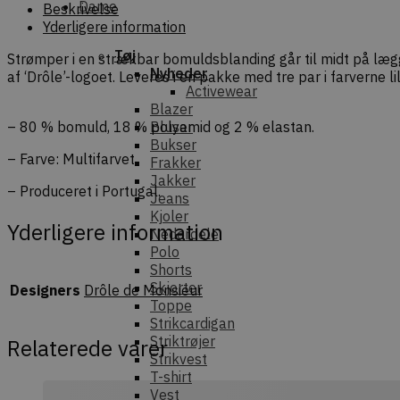
Dame
Beskrivelse
Yderligere information
Tøj
Strømper i en strækbar bomuldsblanding går til midt på lægge
Nyheder
af ‘Drôle’-logoet. Leveres i en pakke med tre par i farverne li
Activewear
Blazer
– 80 % bomuld, 18 % polyamid og 2 % elastan.
Bluser
Bukser
– Farve: Multifarvet.
Frakker
Jakker
– Produceret i Portugal.
Jeans
Kjoler
Yderligere information
Nederdele
Polo
Shorts
Skjorter
Designers
Drôle de Monsieur
Toppe
Strikcardigan
Striktrøjer
Relaterede varer
Strikvest
T-shirt
Vest