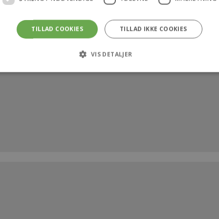
TILLAD COOKIES
TILLAD IKKE COOKIES
VIS DETALJER
Strengt nødvendige
Ydeevne
Målretning
 tillader kernewebsfunktionalitet såsom bruger login og kontostyring. Hjemmeside
ookies.
rovider /
Udløb
Beskrivelse
Domæne
4 uger 2
Denne cookie bruges af Cookie-Script.com-tjenesten ti
ookieScript
dage
samtykke til besøgende. Det er nødvendigt, at Cookie-
ekarl.dk
fungerer korrekt.
ekarl.dk
1 time
Gemmer en unik, midlertidig sikkerhedsnøgle (nonce-væ
59
CommerceKit. Denne nøgle sikrer, at specifikke handlinge
minutter
opdatering af indkøbskurv, AJAX-forespørgsler og checko
faktiske bruger.
ekarl.dk
1 time
Bruges til at opretholde og validere sikkerhedstilstanden