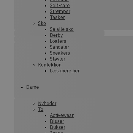
Self-care
Strømper
sbjs_first
.dek
Tasker
Sko
Se alle sko
Derby
sbjs_session
.dek
Loafers
Sandaler
Sneakers
Støvler
tk_or
Aut
Inc.
Konfektion
.dek
Læs mere her
_ga_XEF7NHWRRE
.dek
Dame
sbjs_current
.dek
sbjs_current_add
.dek
Nyheder
Tøj
Activewear
Bluser
sbjs_udata
.dek
Bukser