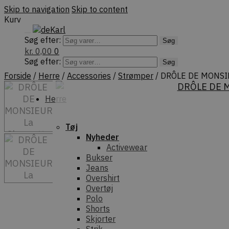
Skip to navigation
Skip to content
Kurv
Søg efter:
Søg
kr.
0,00
0
Søg efter:
Søg
Forside
/
Herre
/
Accessories
/
Strømper
/
DRÔLE DE MONSIEU
Herre
Tøj
Nyheder
Activewear
Bukser
Jeans
Overshirt
Overtøj
Polo
Shorts
Skjorter