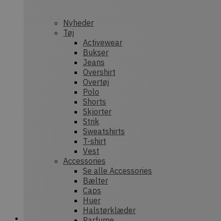
nonce-state
Nyheder
Tøj
Activewear
Bukser
Prov
Navn
Jeans
Provider /
Dom
Navn
Overshirt
Domæne
sib_cuid
.dek
Overtøj
tk_qs
Automatt
Polo
.dekarl.dk
Shorts
tk_lr
Aut
Skjorter
Inc.
Strik
test_cookie
.dek
Google LL
.doubleclic
Sweatshirts
tk_ai
Aut
T-shirt
IDE
Google LL
Inc.
Vest
.doubleclic
deka
Accessories
_ga
Goog
Se alle Accessories
_gcl_au
Google LL
.dek
.dekarl.dk
Bælter
Caps
Huer
_fbp
Meta Plat
Inc.
Halstørklæder
sbjs_first_add
.dek
.dekarl.dk
Parfume