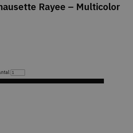
usette Rayee – Multicolor
ntal
til Ønskeskyen