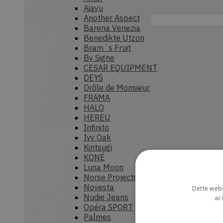
Aiayu
Another Aspect
Barena Venezia
Benedikte Utzon
Bram´s Fruit
By Signe
CESAR EQUIPMENT
DEYS
Drôle de Monsieur
FRAMA
HALO
HEREU
Infinito
Ivy Oak
Kintsugi
KONÉ
Luna Moon
Norse Projects
Novesta
Dette webs
Nudie Jeans
ac
Opéra SPORT
Palmes