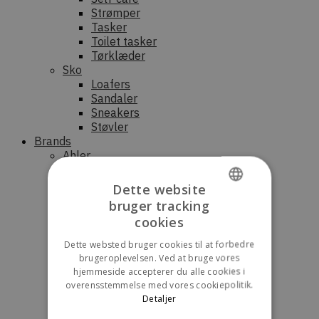
Strømper
Tasker
Toilet tasker
Tørklæder
Sko
Loafers
Sandaler
Sneakers
Støvler
Brands
Ahler
Aiayu
Another Aspect
Dette website
Barena Venezia
bruger tracking
Benedikte Utzon
DANISH
cookies
Bram´s Fruit
ENGLISH
By Signe
Dette websted bruger cookies til at forbedre
CESAR EQUIPMENT
brugeroplevelsen. Ved at bruge vores
DEYS
hjemmeside accepterer du alle cookies i
Drôle de Monsieur
overensstemmelse med vores cookiepolitik.
FRAMA
Detaljer
HALO