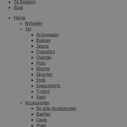
Til Boligen
Blog
Herre
Nyheder
Tøj
Activewear
Bukser
Jeans
Overshirt
Overtøj
Polo
Shorts
Skjorter
Strik
Sweatshirts
T-shirt
Vest
Accessories
Se alle Accessories
Bælter
Caps
Huer