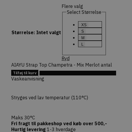
nonce-state
59
opretholde
Flere valg
minutter
validere
sikkerheds
Select Størrelse
(state) for
session i
CommerceK
XS
pluginnet.
beskytter
S
Størrelse
:
Intet valgt
hjemmesi
M
Cross-Site
Forgery (CS
L
angreb ved
bekræfte
forespørgs
Ryd
ægthed un
navigation
AIAYU Strap Top Champetra - Mix Merlot antal
interaktion
webshoppe
Tilføj til kurv
Tilføj til Ønskeskyen
Vaskeanvisning
Stryges ved lav temperatur (110°C)
Provider /
Navn
Udløb
Beskrivelse
Domæne
Maks 30°C
Provider /
Navn
Udløb
Beskrivelse
sib_cuid
.dekarl.dk
5
Denne cookie b
Domæne
Fri fragt til pakkeshop ved køb over 500,-
måneder
identificere d
Hurtig levering
1-3 hverdage
4 uger
gennem en ans
tk_qs
29
Indsamler URL-
Automattic