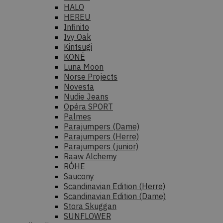
HALO
HEREU
Infinito
Ivy Oak
Kintsugi
KONÉ
Luna Moon
Norse Projects
Novesta
Nudie Jeans
Opéra SPORT
Palmes
Parajumpers (Dame)
Parajumpers (Herre)
Parajumpers (junior)
Raaw Alchemy
RÓHE
Saucony
Scandinavian Edition (Herre)
Scandinavian Edition (Dame)
Stora Skuggan
SUNFLOWER