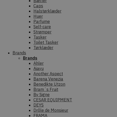
Bælter
Caps
Halstørklæder
Huer
Parfume
Self-care
Strømper
Tasker
Toilet Tasker
Tørklæder
Brands
Brands
Ahler
Aiayu
Another Aspect
Barena Venezia
Benedikte Utzon
Bram´s Fruit
By Signe
CESAR EQUIPMENT
DEYS
Drôle de Monsieur
FRAMA