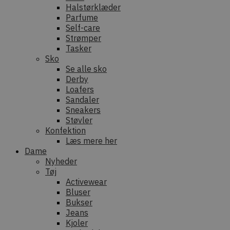
Halstørklæder
Parfume
Self-care
Strømper
Tasker
Sko
Se alle sko
Derby
Loafers
Sandaler
Sneakers
Støvler
Konfektion
Læs mere her
Dame
Nyheder
Tøj
Activewear
Bluser
Bukser
Jeans
Kjoler