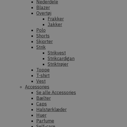
Nederdele
Blazer
Overtøj
Frakker
Jakker
Polo
Shorts
Skjorter
Strik
Strikvest
Strikcardigan
Striktrøjer
Toppe
T-shirt
Vest
Accessories
Se alle Accessories
Bælter
Caps
Halstørklæder
Huer
Parfume
Self-care