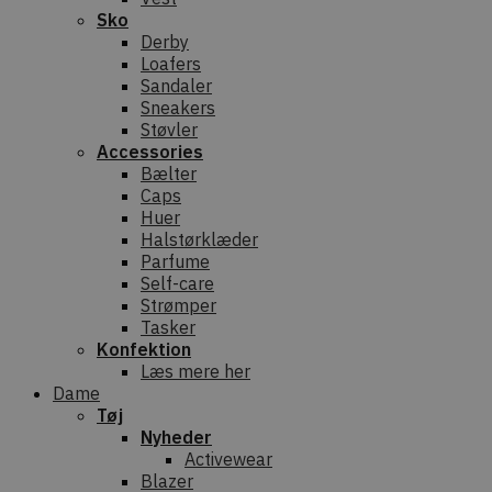
Sko
Derby
Loafers
Sandaler
Sneakers
Støvler
Accessories
Bælter
Caps
Huer
Halstørklæder
Parfume
Self-care
Strømper
Tasker
Konfektion
Læs mere her
Dame
Tøj
Nyheder
Activewear
Blazer