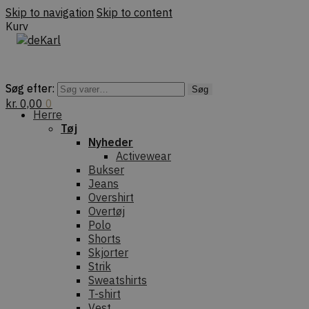
Skip to navigation
Skip to content
Kurv
Søg efter:
Søg efter:
Søg
Søg
kr.
0,00
0
Herre
Tøj
Nyheder
Activewear
Bukser
Jeans
Overshirt
Overtøj
Polo
Shorts
Skjorter
Strik
Sweatshirts
T-shirt
Vest