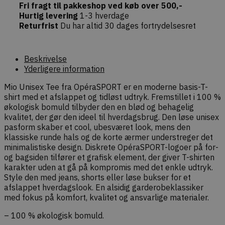
checkout)
Fri fragt til pakkeshop ved køb over 500,-
sikkert af
Hurtig levering
1-3 hverdage
faktiske b
Returfrist
Du har altid 30 dages fortrydelsesret
commercekit-
dekarl.dk
1 time
Bruges til 
nonce-state
59
oprethold
minutter
validere
sikkerheds
Beskrivelse
(state) fo
session i
Yderligere information
Commerce
pluginnet.
Mio Unisex Tee fra OpéraSPORT er en moderne basis-T-
beskytter
hjemmesi
shirt med et afslappet og tidløst udtryk. Fremstillet i 100 %
Cross-Site
økologisk bomuld tilbyder den en blød og behagelig
Forgery (C
angreb ve
kvalitet, der gør den ideel til hverdagsbrug. Den løse unisex
bekræfte
pasform skaber et cool, ubesværet look, mens den
forespørg
ægthed u
klassiske runde hals og de korte ærmer understreger det
navigation
minimalistiske design. Diskrete OpéraSPORT-logoer på for-
interaktion
og bagsiden tilfører et grafisk element, der giver T-shirten
webshopp
karakter uden at gå på kompromis med det enkle udtryk.
Style den med jeans, shorts eller løse bukser for et
afslappet hverdagslook. En alsidig garderobeklassiker
med fokus på komfort, kvalitet og ansvarlige materialer.
Provider /
– 100 % økologisk bomuld.
Navn
Udløb
Beskrivelse
Domæne