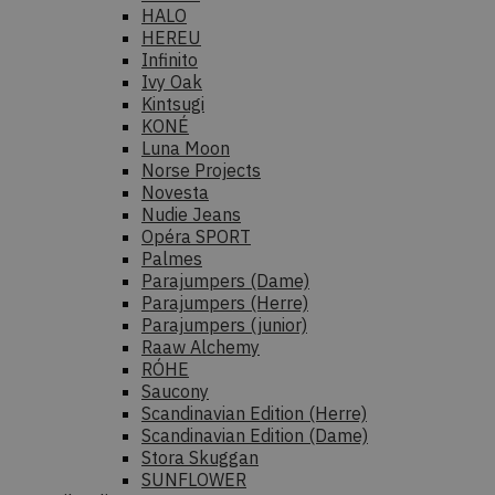
HALO
HEREU
Infinito
Ivy Oak
Kintsugi
KONÉ
Luna Moon
Norse Projects
Novesta
Nudie Jeans
Opéra SPORT
Palmes
Parajumpers (Dame)
Parajumpers (Herre)
Parajumpers (junior)
Raaw Alchemy
RÓHE
Saucony
Scandinavian Edition (Herre)
Scandinavian Edition (Dame)
Stora Skuggan
SUNFLOWER