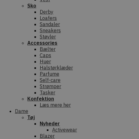
Sko
Derby
Loafers
Sandaler
Sneakers
Støvler
Accessories
Bælter
Caps
Huer
Halstørklæder
Parfume
Self-care
Strømper
Tasker
Konfektion
Læs mere her
Dame
Tøj
Nyheder
Activewear
Blazer