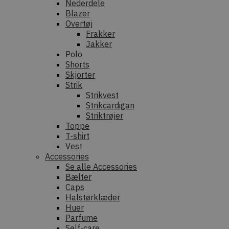
Nederdele
Blazer
Overtøj
Frakker
Jakker
Polo
Shorts
Skjorter
Strik
Strikvest
Strikcardigan
Striktrøjer
Toppe
T-shirt
Vest
Accessories
Se alle Accessories
Bælter
Caps
Halstørklæder
Huer
Parfume
Self-care