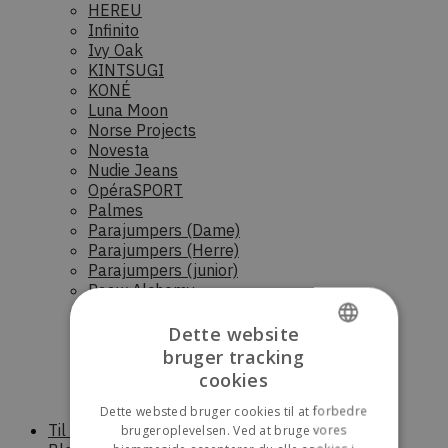
HEREU
Infinito
Ivy Oak
KINTSUGI
KONÉ
Luna Moon
Norse Projects
Novesta
Nudie Jeans
OpéraSPORT
Palmes
Parajumpers (Dame)
Parajumpers (Herre)
Parajumpers (junior)
Raaw Alchemy
RÓHE
Saucony
Dette website
Scandinavian Edition (Dame)
bruger tracking
DANISH
Scandinavian Edition (Herre)
cookies
Stora skuggan
ENGLISH
Sunflower
Dette websted bruger cookies til at forbedre
Til boligen
brugeroplevelsen. Ved at bruge vores