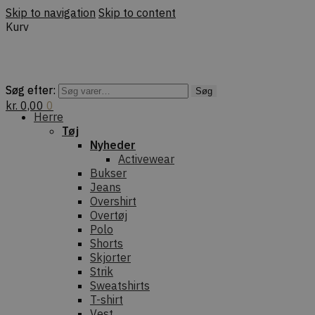
Skip to navigation
Skip to content
Kurv
Søg efter:
Søg efter:
Søg
Søg
kr.
0,00
0
Herre
Tøj
Nyheder
Activewear
Bukser
Jeans
Overshirt
Overtøj
Polo
Shorts
Skjorter
Strik
Sweatshirts
T-shirt
Vest