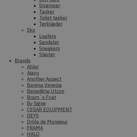
Strømper
Tasker
Toilet tasker
Tørklæder
Sko
Loafers
Sandaler
Sneakers
Støvler
Brands
Ahler
Aiayu
Another Aspect
Barena Venezia
Benedikte Utzon
Bram´s Fruit
By Signe
CESAR EQUIPMENT
DEYS
Drôle de Monsieur
FRAMA
HALO