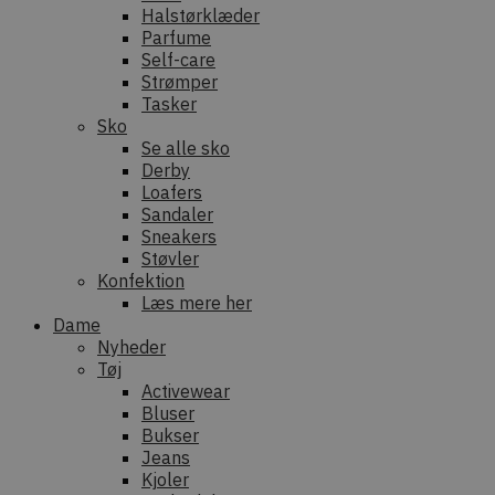
Halstørklæder
Parfume
Self-care
Strømper
Tasker
Sko
Se alle sko
Derby
Loafers
Sandaler
Sneakers
Støvler
Konfektion
Læs mere her
Dame
Nyheder
Tøj
Activewear
Bluser
Bukser
Jeans
Kjoler