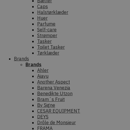
Bælter
Caps
Halstørklæder
Huer
Parfume
Self-care
Strømper
Tasker
Toilet Tasker
Tørklæder
Brands
Brands
Ahler
Aiayu
Another Aspect
Barena Venezia
Benedikte Utzon
Bram´s Fruit
By Signe
CESAR EQUIPMENT
DEYS
Drôle de Monsieur
FRAMA