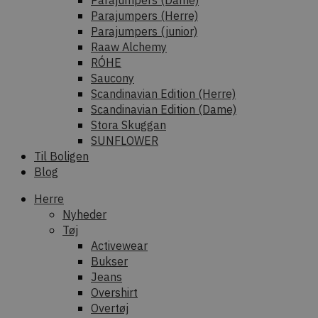
Parajumpers (Dame)
Parajumpers (Herre)
Parajumpers (junior)
Raaw Alchemy
RÓHE
Saucony
Scandinavian Edition (Herre)
Scandinavian Edition (Dame)
Stora Skuggan
SUNFLOWER
Til Boligen
Blog
Herre
Nyheder
Tøj
Activewear
Bukser
Jeans
Overshirt
Overtøj