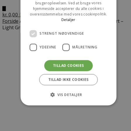
brugeroplevelsen. Ved at bruge vores
hjemmeside accepterer du alle cookies i
overensstemmelse med vores cookiepolitik.
kr.
0,00
0
Detaljer
Forside
/
Dame
/
T-shirt
/
HALO Uniform Boxy T-Shirt –
Light Grey Melange
STRENGT NØDVENDIGE
YDEEVNE
MÅLRETNING
TILLAD COOKIES
TILLAD IKKE COOKIES
VIS DETALJER
Strengt nødvendige
Ydeevne
Målretning