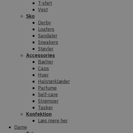
T-shirt
Vest
Sko
Derby
Loafers
Sandaler
Sneakers
Støvler
Accessories
Bælter
Caps
Huer
Halstørklæder
Parfume
Self-care
Strømper
Tasker
Konfektion
Læs mere her
Dame