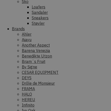
Sko
Loafers
Sandaler
Sneakers
Støvler
Brands
Ahler
Aiayu
Another Aspect
Barena Venezia
Benedikte Utzon
Bram´s Fruit
By Signe
CESAR EQUIPMENT
DEYS
Drôle de Monsieur
FRAMA
HALO
HEREU
Infinito
Ivy Oak