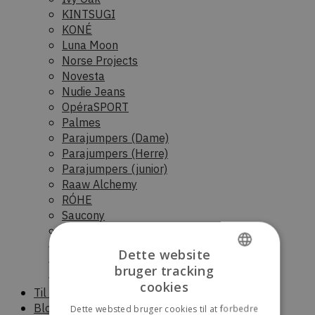
KINTSUGI
KONÉ
Luna Moon
Norse Projects
Novesta
Nudie Jeans
OpéraSPORT
Palmes
Parajumpers (Dame)
Parajumpers (Herre)
Parajumpers (junior)
Raaw Alchemy
RÓHE
Saucony
Scandinavian Edition (Dame)
Scandinavian Edition (Herre)
Dette website
Stora skuggan
bruger tracking
Sunflower
DANISH
cookies
Til boligen
ENGLISH
Blog
Dette websted bruger cookies til at forbedre