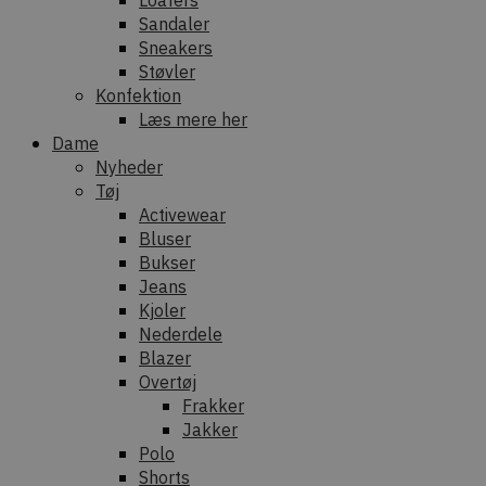
Loafers
Sandaler
Sneakers
Støvler
Konfektion
Læs mere her
Dame
Nyheder
Tøj
Activewear
Bluser
Bukser
Jeans
Kjoler
Nederdele
Blazer
Overtøj
Frakker
Jakker
Polo
Shorts