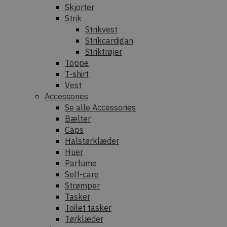
Skjorter
Strik
Strikvest
Strikcardigan
Striktrøjer
Toppe
T-shirt
Vest
Accessories
Se alle Accessories
Bælter
Caps
Halstørklæder
Huer
Parfume
Self-care
Strømper
Tasker
Toilet tasker
Tørklæder