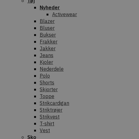
Tøj
Nyheder
Activewear
Blazer
Bluser
Bukser
Frakker
Jakker
Jeans
Kjoler
Nederdele
Polo
Shorts
Skjorter
Toppe
Strikcardigan
Striktrøjer
Strikvest
T-shirt
Vest
Sko