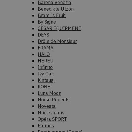
Barena Venezia
Benedikte Utzon
Bram´s Fruit
By Signe
CESAR EQUIPMENT
DEYS
Drôle de Monsieur
FRAMA
HALO
HEREU
Infinito
Ivy Oak
Kintsugi
KONÉ
Luna Moon
Norse Projects
Novesta
Nudie Jeans
Opéra SPORT
Palmes