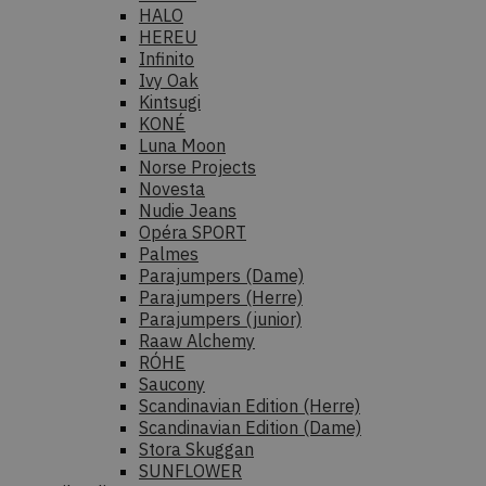
HALO
HEREU
Infinito
Ivy Oak
Kintsugi
KONÉ
Luna Moon
Norse Projects
Novesta
Nudie Jeans
Opéra SPORT
Palmes
Parajumpers (Dame)
Parajumpers (Herre)
Parajumpers (junior)
Raaw Alchemy
RÓHE
Saucony
Scandinavian Edition (Herre)
Scandinavian Edition (Dame)
Stora Skuggan
SUNFLOWER