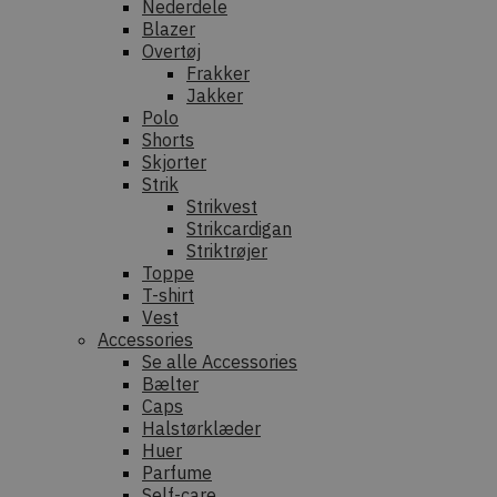
Nederdele
Blazer
Overtøj
Frakker
Jakker
Polo
Shorts
Skjorter
Strik
Strikvest
Strikcardigan
Striktrøjer
Toppe
T-shirt
Vest
Accessories
Se alle Accessories
Bælter
Caps
Halstørklæder
Huer
Parfume
Self-care