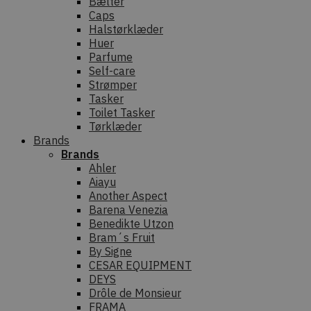
Bælter
Caps
Halstørklæder
Huer
Parfume
Self-care
Strømper
Tasker
Toilet Tasker
Tørklæder
Brands
Brands
Ahler
Aiayu
Another Aspect
Barena Venezia
Benedikte Utzon
Bram´s Fruit
By Signe
CESAR EQUIPMENT
DEYS
Drôle de Monsieur
FRAMA