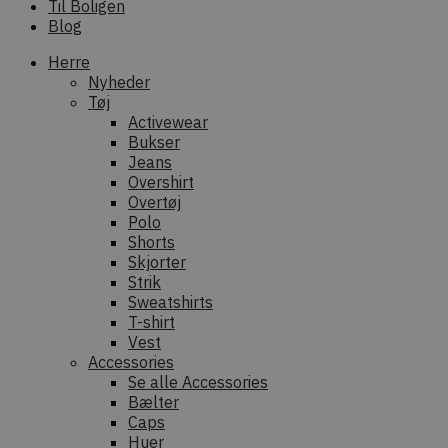
Til Boligen
Blog
Herre
Nyheder
Tøj
Activewear
Bukser
Jeans
Overshirt
Overtøj
Polo
Shorts
Skjorter
Strik
Sweatshirts
T-shirt
Vest
Accessories
Se alle Accessories
Bælter
Caps
Huer