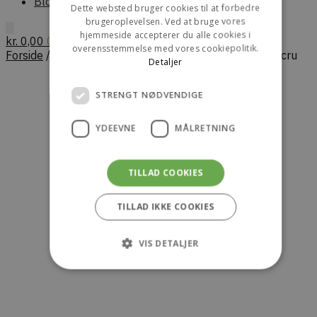
Blog
Dette websted bruger cookies til at forbedre
brugeroplevelsen. Ved at bruge vores
hjemmeside accepterer du alle cookies i
kr.
0,00
0
overensstemmelse med vores cookiepolitik.
Forside
/
Dame
/
T-shirt
/
AIAYU Messhu Tee – Pure Ecru
Detaljer
STRENGT NØDVENDIGE
YDEEVNE
MÅLRETNING
TILLAD COOKIES
TILLAD IKKE COOKIES
VIS DETALJER
Strengt nødvendige
Ydeevne