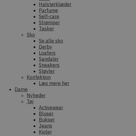
Halstørklæder
Parfume
Self-care
Strømper
Tasker
Sko
Se alle sko
Derby
Loafers
Sandaler
Sneakers
Støvler
Konfektion
Læs mere her
Dame
Nyheder
Tøj
Activewear
Bluser
Bukser
Jeans
Kjoler