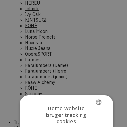
HEREU
Infinito
Ivy Oak
KINTSUGI
KONÉ
Luna Moon
Norse Projects
Novesta
Nudie Jeans
OpéraSPORT
Palmes
Parajumpers (Dame)
Parajumpers (Herre)
Parajumpers (junior)
Raaw Alchemy
RÓHE
Saucony
Scandinavian Edition (Dame)
Scandinavian Edition (Herre)
Dette website
Stora skuggan
bruger tracking
Sunflower
DANISH
cookies
Til boligen
ENGLISH