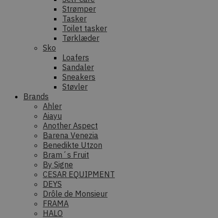
Strømper
Tasker
Toilet tasker
Tørklæder
Sko
Loafers
Sandaler
Sneakers
Støvler
Brands
Ahler
Aiayu
Another Aspect
Barena Venezia
Benedikte Utzon
Bram´s Fruit
By Signe
CESAR EQUIPMENT
DEYS
Drôle de Monsieur
FRAMA
HALO