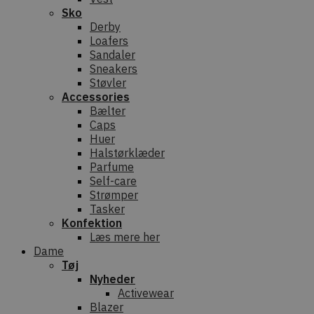
Sko
Derby
Loafers
Sandaler
Sneakers
Støvler
Accessories
Bælter
Caps
Huer
Halstørklæder
Parfume
Self-care
Strømper
Tasker
Konfektion
Læs mere her
Dame
Tøj
Nyheder
Activewear
Blazer