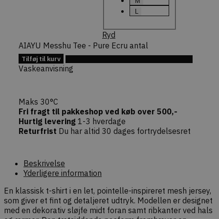
M
(f.eks. opd
indkøbskur
L
forespørgs
checkout)
sikkert af
Ryd
faktiske b
AIAYU Messhu Tee - Pure Ecru antal
commercekit-
dekarl.dk
1 time
Bruges til 
Tilføj til kurv
nonce-state
59
oprethold
Tilføj til Ønskeskyen
minutter
validere
Vaskeanvisning
sikkerheds
(state) fo
session i
Commerce
pluginnet.
Maks 30°C
beskytter
Fri fragt til pakkeshop ved køb over 500,-
hjemmesi
Hurtig levering
1-3 hverdage
Cross-Site
Forgery (C
Returfrist
Du har altid 30 dages fortrydelsesret
angreb ve
bekræfte
forespørg
ægthed u
navigation
Beskrivelse
interaktion
Yderligere information
webshopp
En klassisk t-shirt i en let, pointelle-inspireret mesh jersey,
som giver et fint og detaljeret udtryk. Modellen er designet
med en dekorativ sløjfe midt foran samt ribkanter ved hals