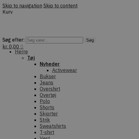
Skip to navigation
Skip to content
Kurv
Søg efter:
Søg efter:
Søg
Søg
kr.
0,00
0
Herre
Tøj
Nyheder
Activewear
Bukser
Jeans
Overshirt
Overtøj
Polo
Shorts
Skjorter
Strik
Sweatshirts
T-shirt
Vest