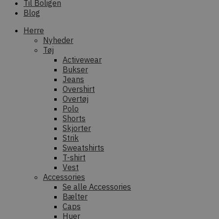
Til Boligen
Blog
Herre
Nyheder
Tøj
Activewear
Bukser
Jeans
Overshirt
Overtøj
Polo
Shorts
Skjorter
Strik
Sweatshirts
T-shirt
Vest
Accessories
Se alle Accessories
Bælter
Caps
Huer