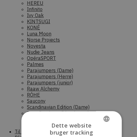
HEREU
Infinito
Ivy Oak
KINTSUGI
KONÉ
Luna Moon
Norse Projects
Novesta
Nudie Jeans
OpéraSPORT
Palmes
Parajumpers (Dame)
Parajumpers (Herre)
Parajumpers (junior)
Raaw Alchemy
RÓHE
Saucony
Scandinavian Edition (Dame)
Scandinavian Edition (Herre)
Stora skuggan
Dette website
Sunflower
Til boligen
bruger tracking
DANISH