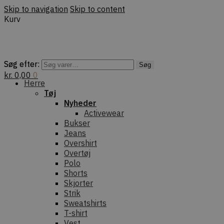
Skip to navigation
Skip to content
Kurv
Søg efter:
Søg efter:
Søg
Søg
kr.
0,00
0
Herre
Tøj
Nyheder
Activewear
Bukser
Jeans
Overshirt
Overtøj
Polo
Shorts
Skjorter
Strik
Sweatshirts
T-shirt
Vest