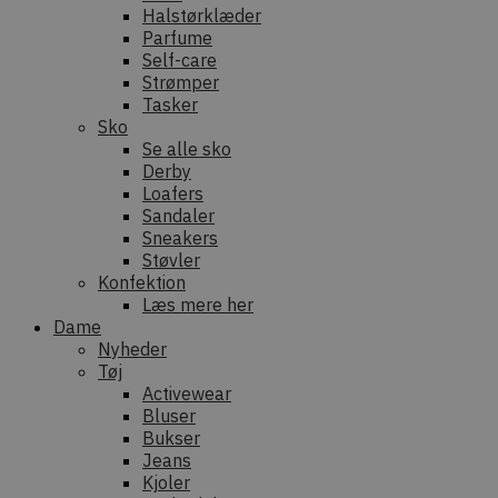
Halstørklæder
Parfume
Self-care
Strømper
Tasker
Sko
Se alle sko
Derby
Loafers
Sandaler
Sneakers
Støvler
Konfektion
Læs mere her
Dame
Nyheder
Tøj
Activewear
Bluser
Bukser
Jeans
Kjoler