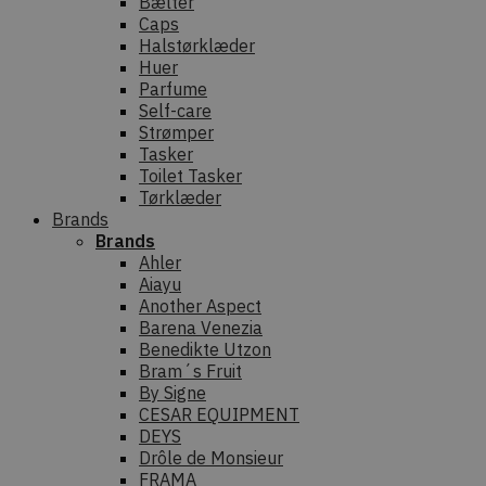
Bælter
Caps
Halstørklæder
Huer
Parfume
Self-care
Strømper
Tasker
Toilet Tasker
Tørklæder
Brands
Brands
Ahler
Aiayu
Another Aspect
Barena Venezia
Benedikte Utzon
Bram´s Fruit
By Signe
CESAR EQUIPMENT
DEYS
Drôle de Monsieur
FRAMA