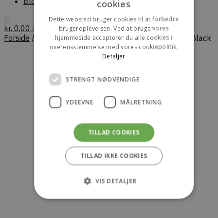
Blog
cookies
ENGLISH
Dette websted bruger cookies til at forbedre
kr.
0,00
0
brugeroplevelsen. Ved at bruge vores
Forside
/
Dame
/
Sko
/
Støvler
/
HEREU Alda Sport – Black
hjemmeside accepterer du alle cookies i
overensstemmelse med vores cookiepolitik.
Detaljer
STRENGT NØDVENDIGE
YDEEVNE
MÅLRETNING
TILLAD COOKIES
TILLAD IKKE COOKIES
VIS DETALJER