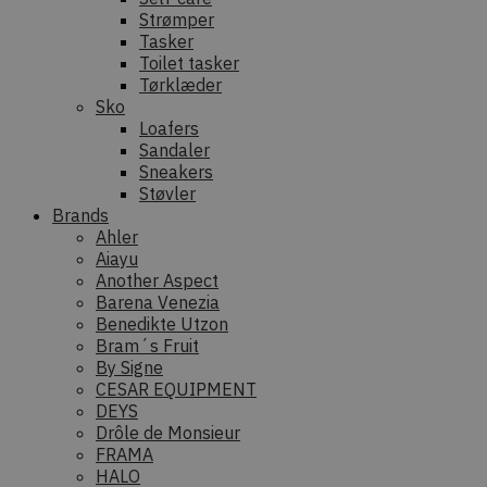
Strømper
Tasker
Toilet tasker
Tørklæder
Sko
Loafers
Sandaler
Sneakers
Støvler
Brands
Ahler
Aiayu
Another Aspect
Barena Venezia
Benedikte Utzon
Bram´s Fruit
By Signe
CESAR EQUIPMENT
DEYS
Drôle de Monsieur
FRAMA
HALO