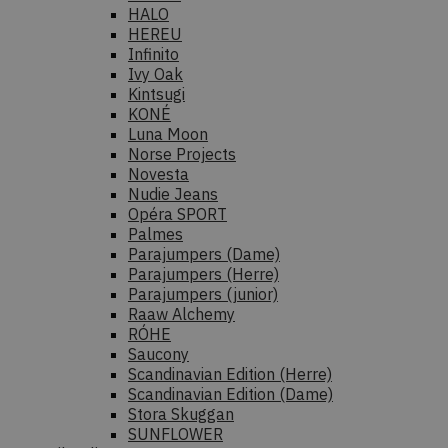
HALO
HEREU
Infinito
Ivy Oak
Kintsugi
KONÉ
Luna Moon
Norse Projects
Novesta
Nudie Jeans
Opéra SPORT
Palmes
Parajumpers (Dame)
Parajumpers (Herre)
Parajumpers (junior)
Raaw Alchemy
RÓHE
Saucony
Scandinavian Edition (Herre)
Scandinavian Edition (Dame)
Stora Skuggan
SUNFLOWER