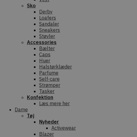
Sko
Derby
Loafers
Sandaler
Sneakers
Støvler
Accessories
Bælter
Caps
Huer
Halstørklæder
Parfume
Self-care
Strømper
Tasker
Konfektion
Læs mere her
Dame
Tøj
Nyheder
Activewear
Blazer