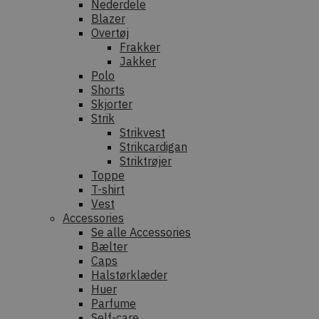
Nederdele
Blazer
Overtøj
Frakker
Jakker
Polo
Shorts
Skjorter
Strik
Strikvest
Strikcardigan
Striktrøjer
Toppe
T-shirt
Vest
Accessories
Se alle Accessories
Bælter
Caps
Halstørklæder
Huer
Parfume
Self-care