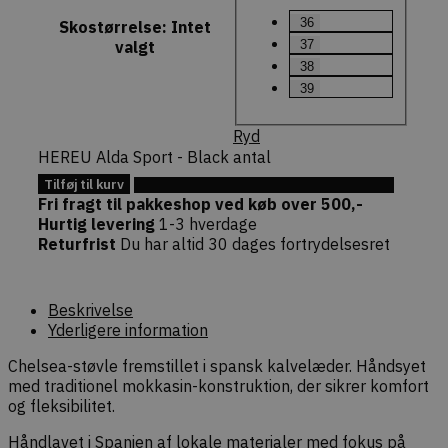
at specifik
handlinger
36
Skostørrelse
:
Intet
(f.eks. opd
37
valgt
indkøbskur
forespørgs
38
checkout)
39
sikkert af
faktiske b
Ryd
commercekit-
dekarl.dk
1 time
Bruges til 
nonce-state
59
oprethold
HEREU Alda Sport - Black antal
minutter
validere
sikkerheds
Tilføj til kurv
Tilføj til Ønskeskyen
(state) fo
Fri fragt til pakkeshop ved køb over 500,-
session i
Commerce
Hurtig levering
1-3 hverdage
pluginnet.
Returfrist
Du har altid 30 dages fortrydelsesret
beskytter
hjemmesi
Cross-Site
Forgery (C
angreb ve
Beskrivelse
bekræfte
Yderligere information
forespørg
ægthed u
navigation
Chelsea-støvle fremstillet i spansk kalvelæder. Håndsyet
interaktion
med traditionel mokkasin-konstruktion, der sikrer komfort
webshopp
og fleksibilitet.
Håndlavet i Spanien af lokale materialer med fokus på