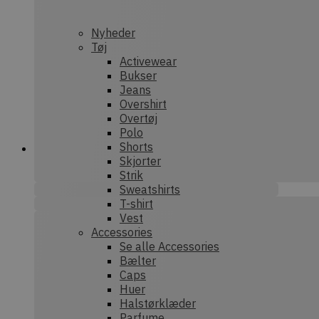
nonce-state
Nyheder
Tøj
Activewear
Bukser
Prov
Navn
Jeans
Provider /
Dom
Navn
Overshirt
Domæne
sib_cuid
.dek
Overtøj
tk_qs
Automatt
Polo
.dekarl.dk
Shorts
tk_lr
Aut
Skjorter
Inc.
Strik
test_cookie
.dek
Google LL
.doubleclic
Sweatshirts
tk_ai
Aut
T-shirt
IDE
Google LL
Inc.
Vest
.doubleclic
deka
Accessories
_ga
Goog
Se alle Accessories
_gcl_au
Google LL
.dek
.dekarl.dk
Bælter
Caps
Huer
_fbp
Meta Plat
Inc.
Halstørklæder
sbjs_first_add
.dek
.dekarl.dk
Parfume