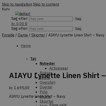
Skip to navigation
Skip to content
Kurv
Søg efter:
Søg
kr.
0,00
0
Søg efter:
Søg
Forside
/
Dame
/
Skjorter
/
AIAYU Lynette Linen Shirt – Navy
Herre
Tøj
Nyheder
Activewear
AIAYU Lynette Linen Shirt 
Bukser
Jeans
Overshirt
Overtøj
kr.
1.695,00
Polo
AIAYU Lynette Linen Shirt – Navy.
Shorts
Skjorter
Flere valg