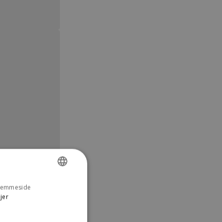
 hjemmeside
DANISH
jer
ENGLISH