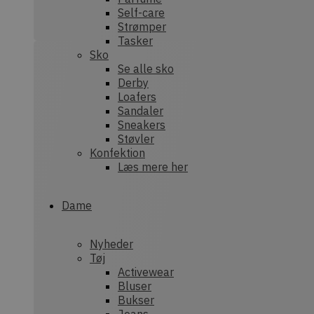
Self-care
Strømper
sbjs_first
.dek
Tasker
Sko
Se alle sko
Derby
sbjs_session
.dek
Loafers
Sandaler
Sneakers
Støvler
tk_or
Aut
Inc.
Konfektion
.dek
Læs mere her
_ga_XEF7NHWRRE
.dek
Dame
sbjs_current
.dek
sbjs_current_add
.dek
Nyheder
Tøj
Activewear
Bluser
sbjs_udata
.dek
Bukser