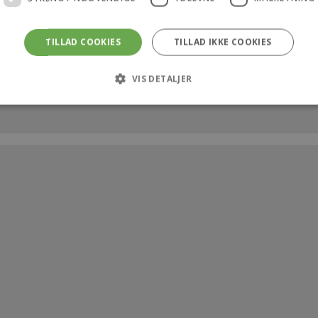
TILLAD COOKIES
TILLAD IKKE COOKIES
VIS DETALJER
Strengt nødvendige
Ydeevne
Målretning
 tillader kernewebsfunktionalitet såsom bruger login og kontostyring. Hjemmeside
ookies.
rovider /
Udløb
Beskrivelse
Domæne
4 uger 2
Denne cookie bruges af Cookie-Script.com-tjenesten ti
ookieScript
dage
samtykke til besøgende. Det er nødvendigt, at Cookie-
ekarl.dk
fungerer korrekt.
ekarl.dk
1 time
Gemmer en unik, midlertidig sikkerhedsnøgle (nonce-væ
59
CommerceKit. Denne nøgle sikrer, at specifikke handlinge
minutter
opdatering af indkøbskurv, AJAX-forespørgsler og checko
faktiske bruger.
ekarl.dk
1 time
Bruges til at opretholde og validere sikkerhedstilstanden