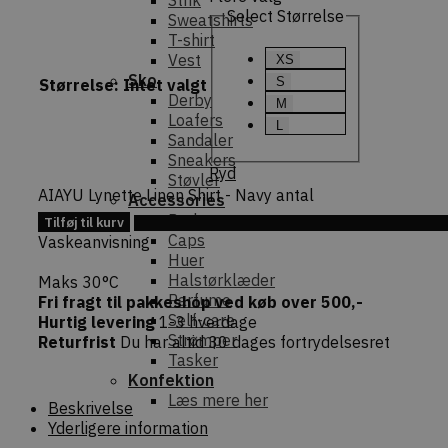
Strik
Select Størrelse
Sweatshirts
T-shirt
Vest
XS
Sko
S
Størrelse
:
Intet valgt
Derby
M
Loafers
L
Sandaler
Sneakers
Ryd
Støvler
AIAYU Lynette Linen Shirt - Navy antal
Accessories
Bælter
Tilføj til kurv
Tilføj 
Caps
Vaskeanvisning
Huer
Halstørklæder
Maks 30°C
Parfume
Fri fragt til pakkeshop ved køb over 500,-
Self-care
Hurtig levering
1-3 hverdage
Strømper
Returfrist
Du har altid 30 dages fortrydelsesret
Tasker
Konfektion
Læs mere her
Beskrivelse
Yderligere information