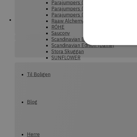
Parajumpers (Dame)
Parajumpers (Herre)
Parajumpers (junior)
Raaw Alchemy
RÓHE
Saucony
Scandinavian Edition (Herre)
Scandinavian Edition (Dame)
Stora Skuggan
SUNFLOWER
Strengt nødvendige cookies
Til Boligen
uden strengt nødvendige c
P
Navn
CookieScriptConsent
C
Blog
d
commercekit-
d
nonce-value
Herre
commercekit-
d