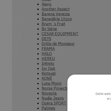
Aiayu
Another Aspect
Barena Venezia
Benedikte Utzon
Bram´s Fruit
By Signe
CESAR EQUIPMENT
DEYS
Drôle de Monsieur
FRAMA
HALO
HEREU
Infinito
Ivy Oak
Kintsugi
KONÉ
Luna Moon
Norse Projects
Novesta
Dette webs
Nudie Jeans
ac
Opéra SPORT
Palmes