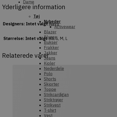
Dame
Yderligere information
Tøj
Nyheder
Designers
:
Intet valgt
Aiayu
Activewear
Blazer
Bluser
Størrelse
:
Intet valgt
XS, S, M, L
Bukser
Frakker
Jakker
Relaterede varer
Jeans
Kjoler
Nederdele
Polo
Shorts
Skjorter
Toppe
Strikcardigan
Striktrøjer
Strikvest
T-shirt
Vest