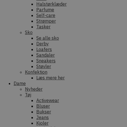
Halstørklæder
Parfume
Self-care
Strømper
Tasker
Sko
Se alle sko
Derby
Loafers
Sandaler
Sneakers
Støvler
Konfektion
Læs mere her
Dame
Nyheder
Tøj
Activewear
Bluser
Bukser
Jeans
Kjoler