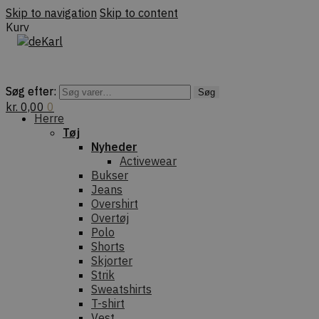
Skip to navigation
Skip to content
Kurv
Søg efter:
Søg efter:
Søg
Søg
kr.
0,00
0
Herre
Tøj
Nyheder
Activewear
Bukser
Jeans
Overshirt
Overtøj
Polo
Shorts
Skjorter
Strik
Sweatshirts
T-shirt
Vest