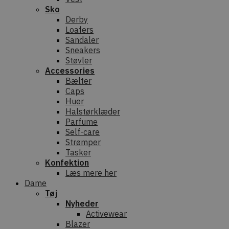
Sko
Derby
Loafers
Sandaler
Sneakers
Støvler
Accessories
Bælter
Caps
Huer
Halstørklæder
Parfume
Self-care
Strømper
Tasker
Konfektion
Læs mere her
Dame
Tøj
Nyheder
Activewear
Blazer