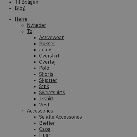
Til Boligen
Blog
Herre
Nyheder
Tøj
Activewear
Bukser
Jeans
Overshirt
Overtøj
Polo
Shorts
Skjorter
Strik
Sweatshirts
T-shirt
Vest
Accessories
Se alle Accessories
Bælter
Caps
Huer