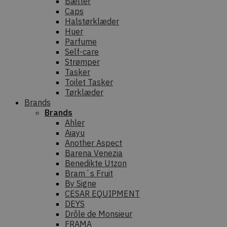
Bælter
Caps
Halstørklæder
Huer
Parfume
Self-care
Strømper
Tasker
Toilet Tasker
Tørklæder
Brands
Brands
Ahler
Aiayu
Another Aspect
Barena Venezia
Benedikte Utzon
Bram´s Fruit
By Signe
CESAR EQUIPMENT
DEYS
Drôle de Monsieur
FRAMA