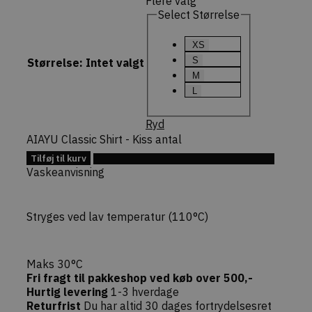
Flere valg
minutter
validere
sikkerheds
Select Størrelse
(state) for
session i
CommerceK
XS
pluginnet.
S
beskytter
Størrelse
:
Intet valgt
hjemmesi
M
Cross-Site
Forgery (CS
L
angreb ved
bekræfte
forespørgs
Ryd
ægthed un
AIAYU Classic Shirt - Kiss antal
navigation
interaktion
Tilføj til kurv
webshoppe
Tilføj til Ønskeskyen
Vaskeanvisning
Stryges ved lav temperatur (110°C)
Provider /
Navn
Udløb
Beskrivelse
Domæne
Maks 30°C
Provider /
Navn
Udløb
Beskrivelse
sib_cuid
.dekarl.dk
5
Denne cookie b
Fri fragt til pakkeshop ved køb over 500,-
Domæne
måneder
identificere d
Hurtig levering
1-3 hverdage
4 uger
gennem en ans
tk_qs
29
Indsamler URL-
Automattic
Returfrist
Du har altid 30 dages fortrydelsesret
gør det muligt 
minutter
forespørgselsstr
.dekarl.dk