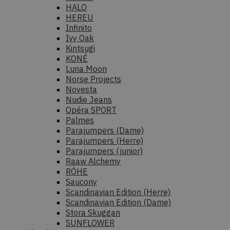
HALO
HEREU
Infinito
Ivy Oak
Kintsugi
KONÉ
Luna Moon
Norse Projects
Novesta
Nudie Jeans
Opéra SPORT
Palmes
Parajumpers (Dame)
Parajumpers (Herre)
Parajumpers (junior)
Raaw Alchemy
RÓHE
Saucony
Scandinavian Edition (Herre)
Scandinavian Edition (Dame)
Stora Skuggan
SUNFLOWER