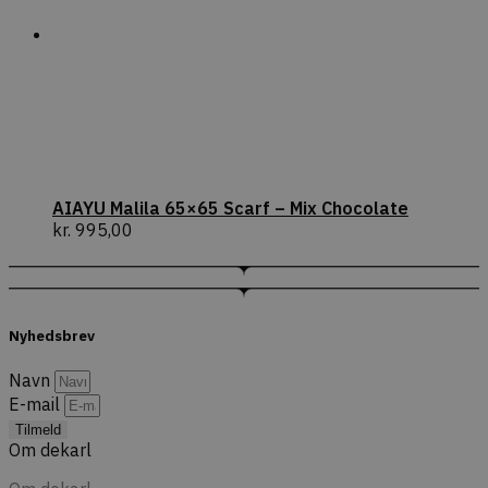
AIAYU Malila 65×65 Scarf – Mix Chocolate
kr.
995,00
Nyhedsbrev
Navn
E-mail
Tilmeld
Om dekarl