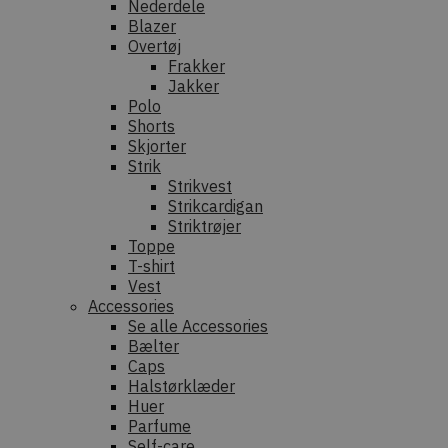
Nederdele
Blazer
Overtøj
Frakker
Jakker
Polo
Shorts
Skjorter
Strik
Strikvest
Strikcardigan
Striktrøjer
Toppe
T-shirt
Vest
Accessories
Se alle Accessories
Bælter
Caps
Halstørklæder
Huer
Parfume
Self-care