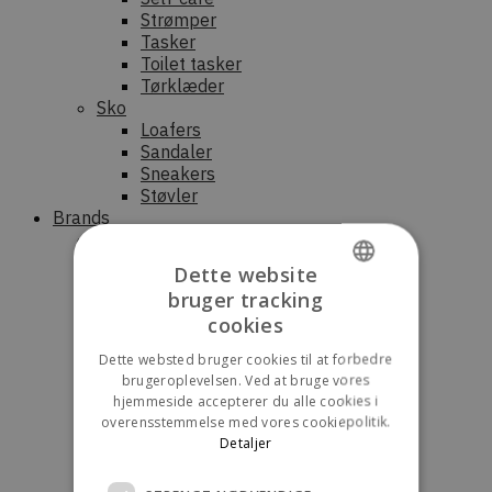
Strømper
Tasker
Toilet tasker
Tørklæder
Sko
Loafers
Sandaler
Sneakers
Støvler
Brands
Ahler
Aiayu
Dette website
Another Aspect
bruger tracking
Barena Venezia
DANISH
cookies
Benedikte Utzon
ENGLISH
Bram´s Fruit
Dette websted bruger cookies til at forbedre
By Signe
brugeroplevelsen. Ved at bruge vores
CESAR EQUIPMENT
hjemmeside accepterer du alle cookies i
DEYS
overensstemmelse med vores cookiepolitik.
Drôle de Monsieur
Detaljer
FRAMA
HALO