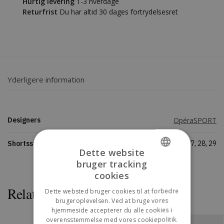
Hurtig levering
1-3 hverdage
Returfrist
Du har altid 30 dages fortrydelsesret
Yderligere information
Designers
OpéraSPORT
Shortsstørrelse
26, 27, 28, 29
Dette website
bruger tracking
DANISH
cookies
ENGLISH
Relaterede varer
Dette websted bruger cookies til at forbedre
brugeroplevelsen. Ved at bruge vores
hjemmeside accepterer du alle cookies i
overensstemmelse med vores cookiepolitik.