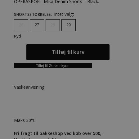
OPÉRASPORT Mika Denim Shorts – Black.
Intet valgt
SHORTSSTØRRELSE
:
26
27
28
29
Ryd
Tilføj til kurv
Tilføj til Ønskeskyen
Vaskeanvisning
Maks 30°C
Fri fragt til pakkeshop ved køb over 500,-