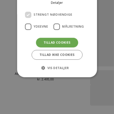
Detaljer
STRENGT NØDVENDIGE
YDEEVNE
MÅLRETNING
TILLAD COOKIES
TILLAD IKKE COOKIES
VIS DETALJER
AIAYU Poon Scarf 125×175 – Chocolate
kr.
2.495,00
Strengt nødvendige
Ydeevne
Målretning
Strengt nødvendige cookies tillader
kernewebsfunktionalitet såsom bruger login
og kontostyring. Hjemmesiden kan ikke bruges