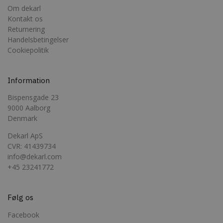
faktiske br
Om dekarl
commercekit-
dekarl.dk
1 time
Bruges til a
Kontakt os
nonce-state
59
opretholde
Returnering
minutter
validere
sikkerheds
Handelsbetingelser
(state) for
Cookiepolitik
session i
CommerceK
pluginnet.
beskytter
hjemmesi
Information
Cross-Site
Forgery (CS
Bispensgade 23
angreb ved
bekræfte
9000 Aalborg
forespørgs
Denmark
ægthed un
navigation
interaktion
Dekarl ApS
webshoppe
CVR: 41439734
info@dekarl.com
+45 23241772
Følg os
Provider /
Navn
Udløb
Beskrivelse
Domæne
Facebook
Provider /
Navn
Udløb
Beskrivelse