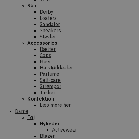
Sko
Derby
Loafers
Sandaler
Sneakers
Støvler
Accessories
Bælter
Caps
Huer
Halstørklæder
Parfume
Self-care
Strømper
Tasker
Konfektion
Læs mere her
Dame
Tøj
Nyheder
Activewear
Blazer