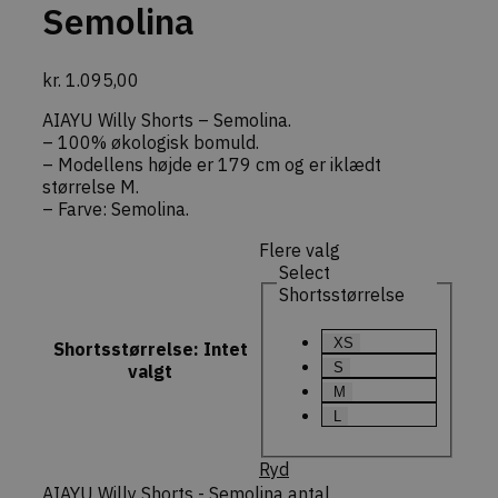
Semolina
commercekit-
dekarl.dk
1 time
Gemmer en
nonce-value
59
midlertidig
minutter
sikkerheds
(nonce-vær
kr.
1.095,00
genereret 
CommerceK
Denne nøgl
AIAYU Willy Shorts – Semolina.
at specifik
– 100% økologisk bomuld.
handlinger
– Modellens højde er 179 cm og er iklædt
(f.eks. opd
indkøbskur
størrelse M.
forespørgs
– Farve: Semolina.
checkout) 
sikkert af 
faktiske br
Flere valg
Select
commercekit-
dekarl.dk
1 time
Bruges til a
nonce-state
59
opretholde
Shortsstørrelse
minutter
validere
sikkerheds
(state) for
XS
Shortsstørrelse
:
Intet
session i
CommerceK
S
valgt
pluginnet.
M
beskytter
hjemmesi
L
Cross-Site
Forgery (CS
angreb ved
Ryd
bekræfte
forespørgs
AIAYU Willy Shorts - Semolina antal