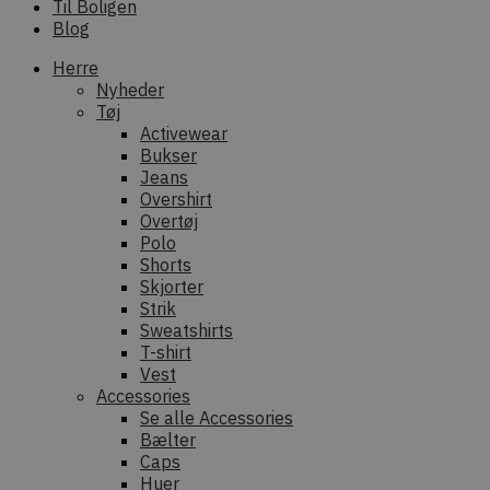
Til Boligen
Blog
Herre
Nyheder
Tøj
Activewear
Bukser
Jeans
Overshirt
Overtøj
Polo
Shorts
Skjorter
Strik
Sweatshirts
T-shirt
Vest
Accessories
Se alle Accessories
Bælter
Caps
Huer