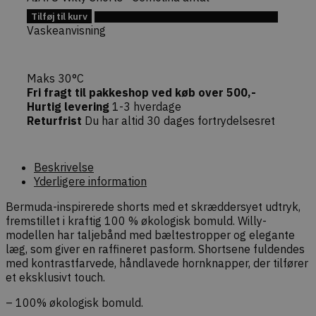
ægthed un
navigation
Tilføj til kurv
Tilføj til Ønskeskyen
interaktion
Vaskeanvisning
webshoppe
Maks 30°C
Fri fragt til pakkeshop ved køb over 500,-
Hurtig levering
1-3 hverdage
Returfrist
Du har altid 30 dages fortrydelsesret
Provider /
Navn
Udløb
Beskrivelse
Domæne
Provider /
Navn
Udløb
Beskrivelse
sib_cuid
.dekarl.dk
5
Denne cookie b
Domæne
måneder
identificere d
Beskrivelse
4 uger
gennem en ans
tk_qs
29
Indsamler URL-
Automattic
Yderligere information
gør det muligt 
minutter
forespørgselsstr
.dekarl.dk
hjemmesiden a
59
(query strings) via
besøgsadfærd 
Bermuda-inspirerede shorts med et skræddersyet udtryk,
sekunder
Automattic/Jetpack
webstedsperf
sporing af
fremstillet i kraftig 100 % økologisk bomuld. Willy-
henvisningskilder
modellen har taljebånd med bæltestropper og elegante
tk_lr
1 år
Samling af inte
Automattic
brugeradfærd på
brugeraktivitet
Inc.
hjemmesiden.
læg, som giver en raffineret pasform. Shortsene fuldendes
at forbedre br
.dekarl.dk
med kontrastfarvede, håndlavede hornknapper, der tilfører
test_cookie
15
Denne cookie
Google LLC
tk_ai
1 år
Gemmer et tilf
et eksklusivt touch.
Automattic
minutter
indstilles af
.doubleclick.net
genereret, ano
DoubleClick (som 
Inc.
bruges kun i 
af Google) for at
dekarl.dk
– 100% økologisk bomuld.
og bruges til g
afgøre, om
analysesporing
webstedsbesøge