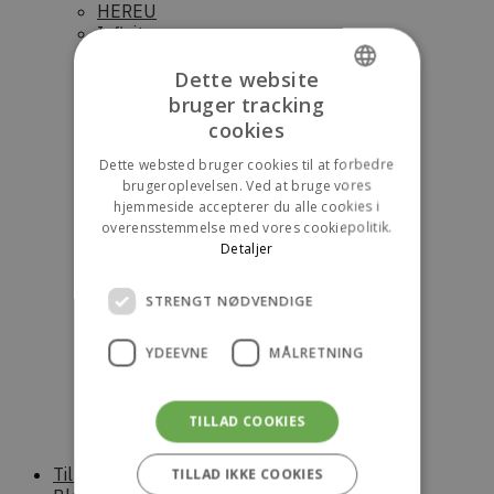
HEREU
Infinito
Ivy Oak
Dette website
KINTSUGI
KONÉ
bruger tracking
DANISH
Luna Moon
cookies
Norse Projects
ENGLISH
Novesta
Dette websted bruger cookies til at forbedre
brugeroplevelsen. Ved at bruge vores
Nudie Jeans
hjemmeside accepterer du alle cookies i
OpéraSPORT
overensstemmelse med vores cookiepolitik.
Palmes
Detaljer
Parajumpers (Dame)
Parajumpers (Herre)
Parajumpers (junior)
STRENGT NØDVENDIGE
Raaw Alchemy
RÓHE
YDEEVNE
MÅLRETNING
Saucony
Scandinavian Edition (Dame)
Scandinavian Edition (Herre)
TILLAD COOKIES
Stora skuggan
Sunflower
Til boligen
TILLAD IKKE COOKIES