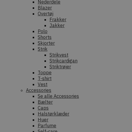
Nederdele
Blazer
Overtøj
Frakker
Jakker
Polo
Shorts
Skjorter
Strik
Strikvest
Strikcardigan
Striktrøjer
Toppe
T-shirt
Vest
Accessories
Se alle Accessories
Bælter
Caps
Halstørklæder
Huer
Parfume
Self-care