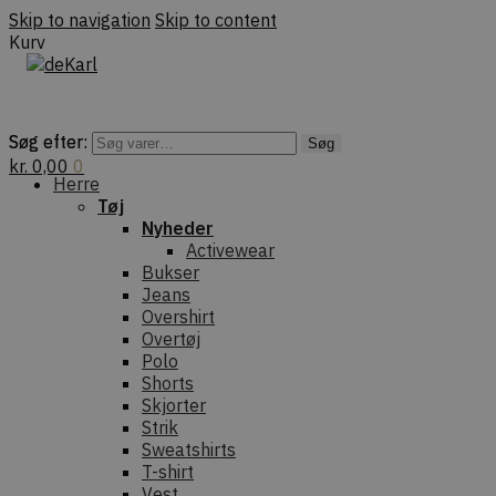
Skip to navigation
Skip to content
Kurv
Søg efter:
Søg efter:
Søg
Søg
kr.
0,00
0
Herre
Tøj
Nyheder
Activewear
Bukser
Jeans
Overshirt
Overtøj
Polo
Shorts
Skjorter
Strik
Sweatshirts
T-shirt
Vest