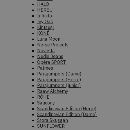
HALO
HEREU
Infinito
Ivy Oak
Kintsugi
KONÉ
Luna Moon
Norse Projects
Novesta
Nudie Jeans
Opéra SPORT
Palmes
Parajumpers (Dame)
Parajumpers (Herre)
Parajumpers (junior)
Raaw Alchemy
RÓHE
Saucony
Scandinavian Edition (Herre)
Scandinavian Edition (Dame)
Stora Skuggan
SUNFLOWER