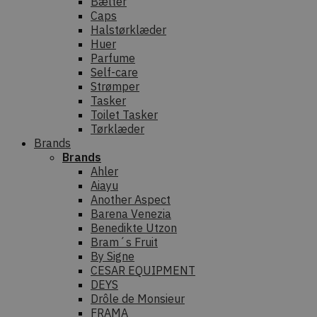
Bælter
Caps
Halstørklæder
Huer
Parfume
Self-care
Strømper
Tasker
Toilet Tasker
Tørklæder
Brands
Brands
Ahler
Aiayu
Another Aspect
Barena Venezia
Benedikte Utzon
Bram´s Fruit
By Signe
CESAR EQUIPMENT
DEYS
Drôle de Monsieur
FRAMA