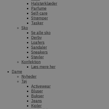
Halstørklæder
Parfume
Self-care
Strømper
Tasker
Sko
Se alle sko
Derby
Loafers
Sandaler
Sneakers
Støvler
Konfektion
Læs mere her
Dame
Nyheder
Tøj
Activewear
Bluser
Bukser
Jeans
Kjoler