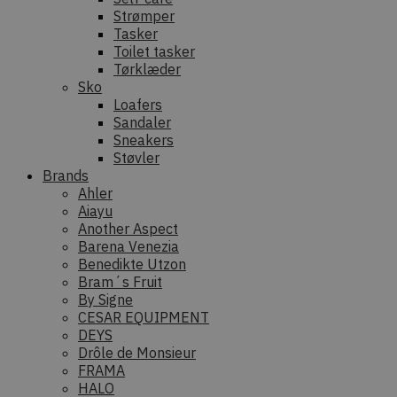
Strømper
Tasker
Toilet tasker
Tørklæder
Sko
Loafers
Sandaler
Sneakers
Støvler
Brands
Ahler
Aiayu
Another Aspect
Barena Venezia
Benedikte Utzon
Bram´s Fruit
By Signe
CESAR EQUIPMENT
DEYS
Drôle de Monsieur
FRAMA
HALO