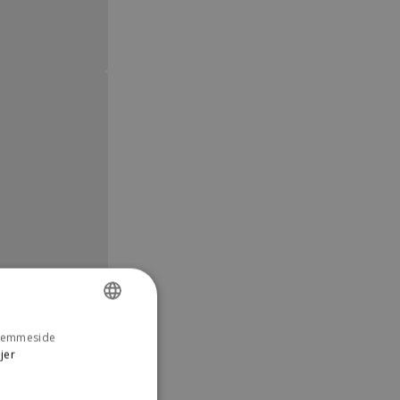
 hjemmeside
DANISH
jer
ENGLISH