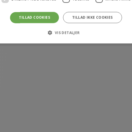
TILLAD COOKIES
TILLAD IKKE COOKIES
VIS DETALJER
Strengt nødvendige
Ydeevne
Målretning
 tillader kernewebsfunktionalitet såsom bruger login og kontostyring. Hjemmeside
ookies.
rovider /
Udløb
Beskrivelse
Domæne
4 uger 2
Denne cookie bruges af Cookie-Script.com-tjenesten ti
ookieScript
dage
samtykke til besøgende. Det er nødvendigt, at Cookie-
ekarl.dk
fungerer korrekt.
ekarl.dk
1 time
Gemmer en unik, midlertidig sikkerhedsnøgle (nonce-væ
59
CommerceKit. Denne nøgle sikrer, at specifikke handlinge
minutter
opdatering af indkøbskurv, AJAX-forespørgsler og checko
faktiske bruger.
ekarl.dk
1 time
Bruges til at opretholde og validere sikkerhedstilstanden