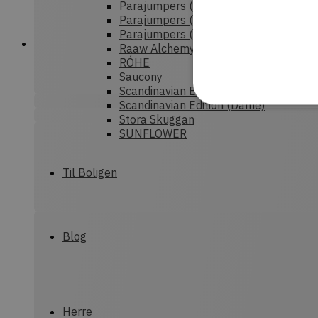
Parajumpers (Dame)
Parajumpers (Herre)
Parajumpers (junior)
Raaw Alchemy
RÓHE
Saucony
Scandinavian Edition (Herre)
Scandinavian Edition (Dame)
Stora Skuggan
SUNFLOWER
Strengt nødvendige cookies
Til Boligen
uden strengt nødvendige c
P
Navn
CookieScriptConsent
C
Blog
d
commercekit-
d
nonce-value
Herre
commercekit-
d