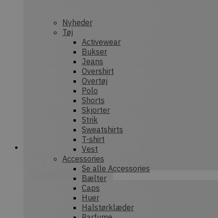
nonce-state
Nyheder
Tøj
Activewear
Bukser
Prov
Navn
Jeans
Provider /
Dom
Navn
Overshirt
Domæne
sib_cuid
.dek
Overtøj
tk_qs
Automatt
Polo
.dekarl.dk
Shorts
tk_lr
Aut
Skjorter
Inc.
Strik
test_cookie
.dek
Google LL
.doubleclic
Sweatshirts
tk_ai
Aut
T-shirt
IDE
Google LL
Inc.
Vest
.doubleclic
deka
Accessories
_ga
Goog
Se alle Accessories
_gcl_au
Google LL
.dek
.dekarl.dk
Bælter
Caps
Huer
_fbp
Meta Plat
Inc.
Halstørklæder
sbjs_first_add
.dek
.dekarl.dk
Parfume