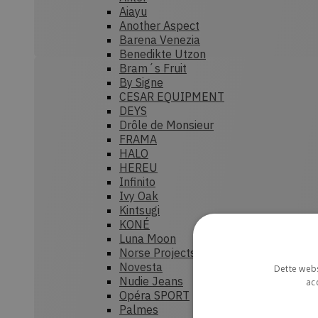
Aiayu
Another Aspect
Barena Venezia
Benedikte Utzon
Bram´s Fruit
By Signe
CESAR EQUIPMENT
DEYS
Drôle de Monsieur
FRAMA
HALO
HEREU
Infinito
Ivy Oak
Kintsugi
KONÉ
Luna Moon
Norse Projects
Novesta
Dette webs
Nudie Jeans
ac
Opéra SPORT
Palmes