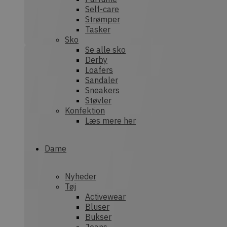
Self-care
Strømper
sbjs_first
.dek
Tasker
Sko
Se alle sko
Derby
sbjs_session
.dek
Loafers
Sandaler
Sneakers
Støvler
tk_or
Aut
Inc.
Konfektion
.dek
Læs mere her
_ga_XEF7NHWRRE
.dek
Dame
sbjs_current
.dek
sbjs_current_add
.dek
Nyheder
Tøj
Activewear
Bluser
sbjs_udata
.dek
Bukser