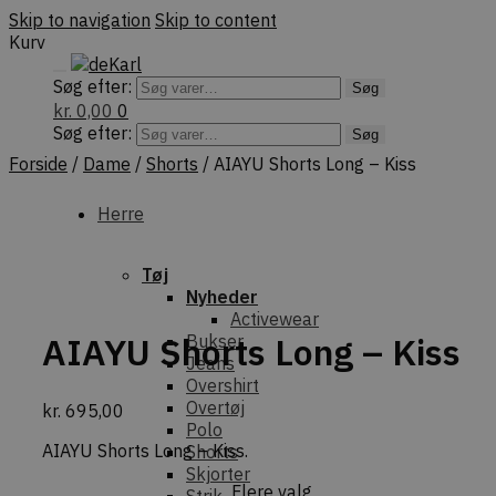
Skip to navigation
Skip to content
Kurv
Søg efter:
Søg
kr.
0,00
0
Søg efter:
Søg
Forside
/
Dame
/
Shorts
/
AIAYU Shorts Long – Kiss
Herre
Tøj
Nyheder
Activewear
AIAYU Shorts Long – Kiss
Bukser
Jeans
Overshirt
Overtøj
kr.
695,00
Polo
AIAYU Shorts Long – Kiss.
Shorts
Skjorter
Flere valg