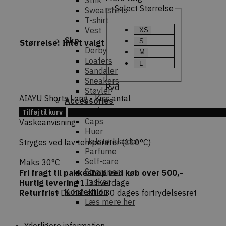
Strik
Select Størrelse
Sweatshirts
T-shirt
Vest
XS
Sko
S
Størrelse
:
Intet valgt
Derby
M
Loafers
L
Sandaler
Sneakers
Ryd
Støvler
AIAYU Shorts Long - Kiss antal
Accessories
Bælter
Tilføj til kurv
Tilføj 
Caps
Vaskeanvisning
Huer
Halstørklæder
Stryges ved lav temperatur (110°C)
Parfume
Self-care
Maks 30°C
Strømper
Fri fragt til pakkeshop ved køb over 500,-
Tasker
Hurtig levering
1-3 hverdage
Konfektion
Returfrist
Du har altid 30 dages fortrydelsesret
Læs mere her
Yderligere information