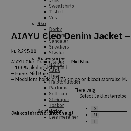
Strik
Sweatshirts
T-shirt
Vest
Sko
Derby
AIAYU Cleo Denim Jacket –
Loafers
Sandaler
Sneakers
kr.
2.295,00
Støvler
Accessories
AIAYU Cleo Denim Jacket – Mid Blue.
Bælter
– 100% økologisk bomuld.
Caps
– Farve: Mid Blue.
Huer
– Modellens højde er 175 cm og er iklædt størrelse M.
Halstørklæder
Parfume
Flere valg
Self-care
Select Jakkestørrelse
Strømper
Tasker
S
Konfektion
Jakkestørrelse
:
Intet valgt
M
Læs mere her
L