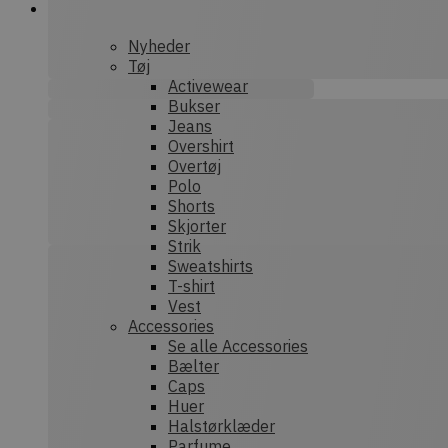
nonce-state
Nyheder
Tøj
Activewear
Bukser
Prov
Navn
Jeans
Provider /
Dom
Navn
Overshirt
Domæne
sib_cuid
.dek
Overtøj
tk_qs
Automatt
Polo
.dekarl.dk
Shorts
tk_lr
Aut
Skjorter
Inc.
Strik
test_cookie
.dek
Google LL
.doubleclic
Sweatshirts
tk_ai
Aut
T-shirt
IDE
Google LL
Inc.
Vest
.doubleclic
deka
Accessories
_ga
Goog
Se alle Accessories
_gcl_au
Google LL
.dek
.dekarl.dk
Bælter
Caps
Huer
_fbp
Meta Plat
Inc.
Halstørklæder
sbjs_first_add
.dek
.dekarl.dk
Parfume