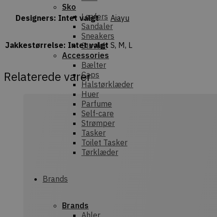
Sko
Loafers
Designers
:
Intet valgt
Aiayu
Sandaler
Sneakers
Jakkestørrelse
:
Intet valgt
S, M, L
Støvler
Accessories
Bælter
Relaterede varer
Caps
Halstørklæder
Huer
Parfume
Self-care
Strømper
Tasker
Toilet Tasker
Tørklæder
Brands
Brands
Ahler