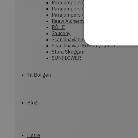
Parajumpers (Dame)
Parajumpers (Herre)
Parajumpers (junior)
Raaw Alchemy
RÓHE
Saucony
Scandinavian Edition (Herre)
Scandinavian Edition (Dame)
Stora Skuggan
SUNFLOWER
Strengt nødvendige cookies
Til Boligen
uden strengt nødvendige c
P
Navn
CookieScriptConsent
C
Blog
d
commercekit-
d
nonce-value
Herre
commercekit-
d