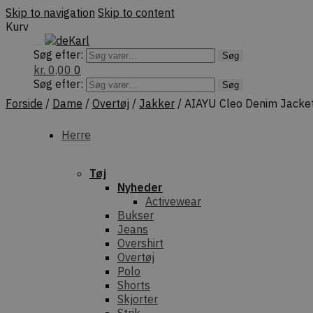
Skip to navigation
Skip to content
Kurv
Søg efter:
Søg
kr.
0,00
0
Søg efter:
Søg
Forside
/
Dame
/
Overtøj
/
Jakker
/
AIAYU Cleo Denim Jacket
Herre
Tøj
Nyheder
Activewear
Bukser
Jeans
Overshirt
Overtøj
Polo
Shorts
Skjorter