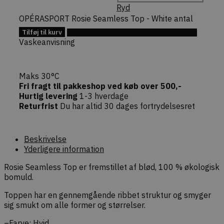
session i
Ryd
CommerceK
OPÉRASPORT Rosie Seamless Top - White antal
pluginnet.
beskytter
Tilføj til kurv
Tilføj til Ønskeskyen
hjemmesi
Vaskeanvisning
Cross-Site
Forgery (CS
angreb ved
bekræfte
forespørgs
Maks 30°C
ægthed un
navigation
Fri fragt til pakkeshop ved køb over 500,-
interaktion
Hurtig levering
1-3 hverdage
webshoppe
Returfrist
Du har altid 30 dages fortrydelsesret
Beskrivelse
Yderligere information
Provider /
Navn
Udløb
Beskrivelse
Rosie Seamless Top er fremstillet af blød, 100 % økologisk
Domæne
Provider /
bomuld.
Navn
Udløb
Beskrivelse
sib_cuid
.dekarl.dk
5
Denne cookie b
Domæne
måneder
identificere d
Toppen har en gennemgående ribbet struktur og smyger
4 uger
gennem en ans
tk_qs
29
Indsamler URL-
Automattic
gør det muligt 
sig smukt om alle former og størrelser.
minutter
forespørgselsstr
.dekarl.dk
hjemmesiden a
59
(query strings) via
besøgsadfærd 
sekunder
Automattic/Jetpack
–Farve: Hvid.
webstedsperf