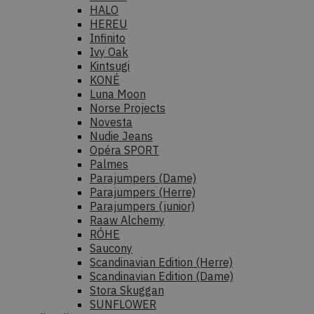
HALO
HEREU
Infinito
Ivy Oak
Kintsugi
KONÉ
Luna Moon
Norse Projects
Novesta
Nudie Jeans
Opéra SPORT
Palmes
Parajumpers (Dame)
Parajumpers (Herre)
Parajumpers (junior)
Raaw Alchemy
RÓHE
Saucony
Scandinavian Edition (Herre)
Scandinavian Edition (Dame)
Stora Skuggan
SUNFLOWER