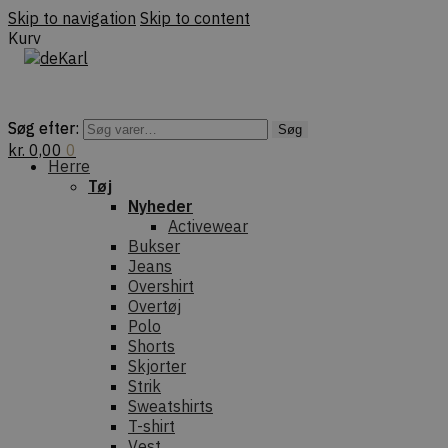
Skip to navigation
Skip to content
Kurv
Søg efter:
Søg efter:
Søg
Søg
kr.
0,00
0
Herre
Tøj
Nyheder
Activewear
Bukser
Jeans
Overshirt
Overtøj
Polo
Shorts
Skjorter
Strik
Sweatshirts
T-shirt
Vest