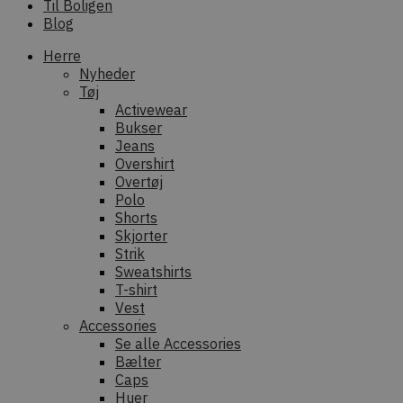
Til Boligen
Blog
Herre
Nyheder
Tøj
Activewear
Bukser
Jeans
Overshirt
Overtøj
Polo
Shorts
Skjorter
Strik
Sweatshirts
T-shirt
Vest
Accessories
Se alle Accessories
Bælter
Caps
Huer