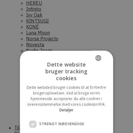
HEREU
Infinito
Ivy Oak
KINTSUGI
KONÉ
Luna Moon
Norse Projects
Novesta
Nudie Jeans
OpéraSPORT
Palmes
Dette website
Parajumpers (Dame)
bruger tracking
DANISH
Parajumpers (Herre)
cookies
Parajumpers (junior)
ENGLISH
Raaw Alchemy
Dette websted bruger cookies til at forbedre
RÓHE
brugeroplevelsen. Ved at bruge vores
Saucony
hjemmeside accepterer du alle cookies i
Scandinavian Edition (Dame)
overensstemmelse med vores cookiepolitik.
Scandinavian Edition (Herre)
Detaljer
Stora skuggan
Sunflower
STRENGT NØDVENDIGE
Til boligen