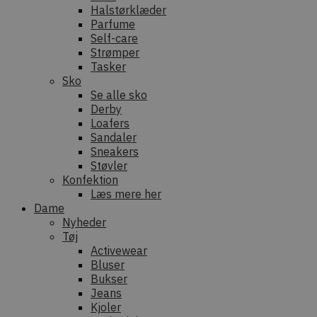
Halstørklæder
Parfume
Self-care
Strømper
Tasker
Sko
Se alle sko
Derby
Loafers
Sandaler
Sneakers
Støvler
Konfektion
Læs mere her
Dame
Nyheder
Tøj
Activewear
Bluser
Bukser
Jeans
Kjoler