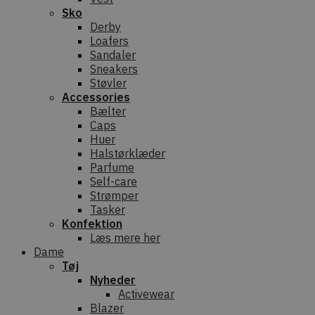
Sko
Derby
Loafers
Sandaler
Sneakers
Støvler
Accessories
Bælter
Caps
Huer
Halstørklæder
Parfume
Self-care
Strømper
Tasker
Konfektion
Læs mere her
Dame
Tøj
Nyheder
Activewear
Blazer