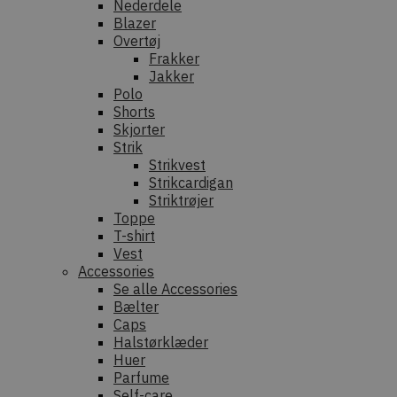
Nederdele
Blazer
Overtøj
Frakker
Jakker
Polo
Shorts
Skjorter
Strik
Strikvest
Strikcardigan
Striktrøjer
Toppe
T-shirt
Vest
Accessories
Se alle Accessories
Bælter
Caps
Halstørklæder
Huer
Parfume
Self-care