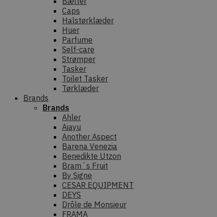
Bælter
Caps
Halstørklæder
Huer
Parfume
Self-care
Strømper
Tasker
Toilet Tasker
Tørklæder
Brands
Brands
Ahler
Aiayu
Another Aspect
Barena Venezia
Benedikte Utzon
Bram´s Fruit
By Signe
CESAR EQUIPMENT
DEYS
Drôle de Monsieur
FRAMA