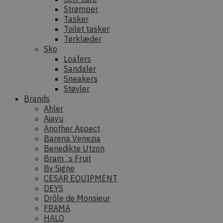
Strømper
Tasker
Toilet tasker
Tørklæder
Sko
Loafers
Sandaler
Sneakers
Støvler
Brands
Ahler
Aiayu
Another Aspect
Barena Venezia
Benedikte Utzon
Bram´s Fruit
By Signe
CESAR EQUIPMENT
DEYS
Drôle de Monsieur
FRAMA
HALO