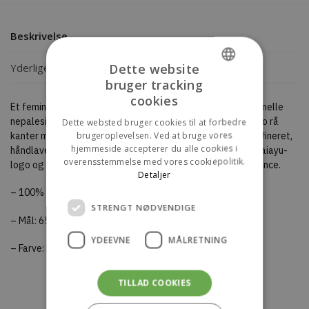
Beskrivelse
Dette website
Yderligere information
bruger tracking
DANISH
cookies
Et feminint tørklæde vævet i håndspundet silke på traditionelle
ENGLISH
nepalesiske håndvæve. Den kvadratiske form kombinerer to rå
Dette websted bruger cookies til at forbedre
brugeroplevelsen. Ved at bruge vores
kanter med to foldede, håndsyede kanter og skaber et raffineret,
hjemmeside accepterer du alle cookies i
håndlavet udtryk. Tørklædet er udsmykket med et diskret aiayu-
overensstemmelse med vores cookiepolitik.
logo og et delikat, ternet mønster i sæsonens lyse lilla nuance.
Detaljer
– 100% Silke.
STRENGT NØDVENDIGE
– Mål: 65×65 cm.
YDEEVNE
MÅLRETNING
– Farve: Mix Misty Lilac.
TILLAD COOKIES