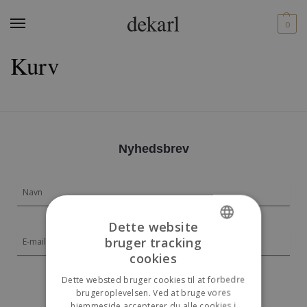
0
Kurv
Nyhedsbrev
Navn
E-mail
Dette website
bruger tracking
DANISH
cookies
ENGLISH
Tilmeld
Dette websted bruger cookies til at forbedre
brugeroplevelsen. Ved at bruge vores
hjemmeside accepterer du alle cookies i