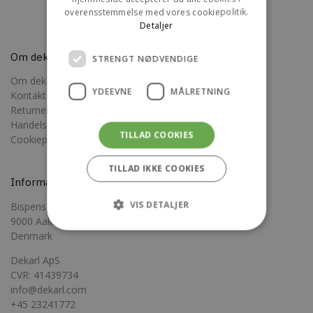
overensstemmelse med vores cookiepolitik.
Detaljer
Om dekarl
STRENGT NØDVENDIGE
Om dekarl
YDEEVNE
MÅLRETNING
Kontakt os
Returnering
Handelsbetingelser
TILLAD COOKIES
Cookiepolitik
TILLAD IKKE COOKIES
Information
VIS DETALJER
Bispensgade 23
9000 Aalborg
Denmark
Dekarl ApS
Strengt nødvendige
Ydeevne
CVR: 41439734
Målretning
info@dekarl.com
+45 23241772
Strengt nødvendige cookies tillader