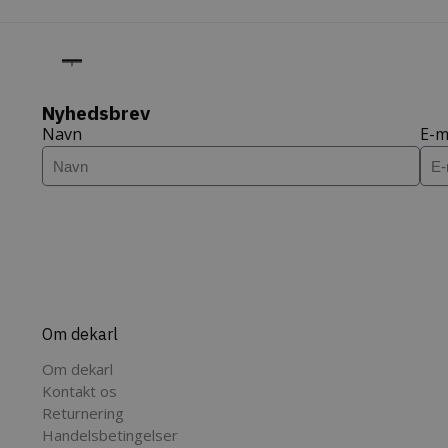
CookieScriptConsent
C
d
commercekit-
d
nonce-value
Nyhedsbrev
Navn
E-m
commercekit-
d
nonce-state
Prov
Navn
Provider /
Dom
Navn
Domæne
sib_cuid
.dek
tk_qs
Automatt
Om dekarl
.dekarl.dk
tk_lr
Aut
Om dekarl
Inc.
Kontakt os
test_cookie
.dek
Google LL
.doubleclic
Returnering
tk_ai
Aut
Handelsbetingelser
IDE
Google LL
Inc.