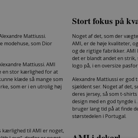
Stort fokus på kv
 Alexandre Mattiussi.
Noget af det, som der vægte
ore modehuse, som Dior
AMI, er de høje kvaliteter, o
og de rigtige fabrikker. AMI
det er blandt andet en strik
Alexandre Mattiussi. AMI
logo på, i en oversize pasfo
e en stor kærlighed for at
e kunne klæde så mange som
Alexandre Mattiussi er god 
rke, som er i en utrolig høj
sjældent ser. Noget af det, s
deres jersey, så som t-shirts
design med en god tyngde i.
bruger lang tid på at finde d
størstedelen i Portugal.
 kærlighed til AMI er noget,
AMI i dekarl