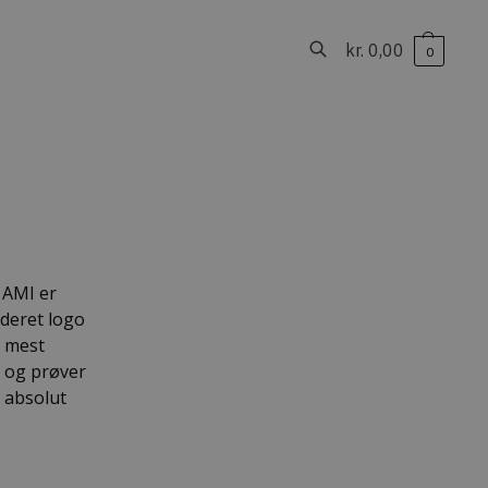
kr.
0,00
0
Søg
 AMI er
oderet logo
n mest
t og prøver
f absolut