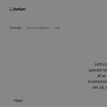
Søg i shoppen
Forside
Vare Designers
AMI
/
/
Udfors
specielt k
af et
kvalitetsb
det på, 
Filter