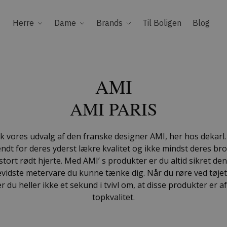
Herre
Dame
Brands
Til Boligen
Blog
AMI
AMI PARIS
k vores udvalg af den franske designer AMI, her hos dekarl.
endt for deres yderst lækre kvalitet og ikke mindst deres br
 stort rødt hjerte. Med AMI’ s produkter er du altid sikret de
evidste metervare du kunne tænke dig. Når du røre ved tøje
er du heller ikke et sekund i tvivl om, at disse produkter er a
topkvalitet.