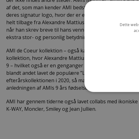
der ikke findes andre steder. AMIs motto er ”From Paris 
af det, som man kender AMI bedst for også deres ”AMI de
deres signatur logo, hvor der er et A med et hjerte over
helt tilbage fra Alexandre Mattiussis barndom, hvor han
Dette webs
når han skrev breve til hans venner. Derfor har AMI de 
ac
ekstra stor- og personlig betydning for Alexandre Mattiu
AMI de Coeur kollektion – også kaldet ”Best Friends” blev 
kollektion, hvor Alexandre Mattiussi lancerede ”Menswea
9 – hvilket også er en genganger i kollektionen år efter 
blandt andet lavet de populære ”Lucky 9 sneakers” i en 
efterårskollektionen i 2020, så man en hel kollektion dedike
anledningen af AMIs 9 års fødselsdag.
AMI har gennem tiderne også lavet collabs med ikonisk
K-WAY, Moncler, Smiley og Jean Jullien.
Strengt nødvendige cookies
uden strengt nødvendige c
P
Navn