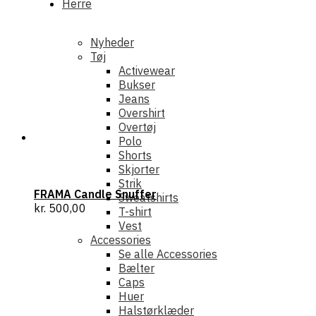
Herre
Nyheder
Tøj
Activewear
Bukser
Jeans
Overshirt
Overtøj
Polo
Shorts
Skjorter
Strik
FRAMA Candle Snuffer
Sweatshirts
kr.
500,00
T-shirt
Vest
Accessories
Se alle Accessories
Bælter
Caps
Huer
Halstørklæder