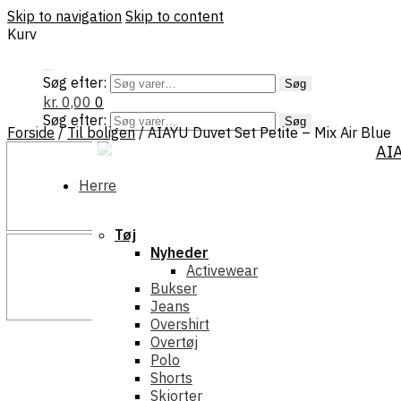
Skip to navigation
Skip to content
Kurv
Søg efter:
Søg
kr.
0,00
0
Søg efter:
Søg
Forside
/
Til boligen
/
AIAYU Duvet Set Petite – Mix Air Blue
Herre
Tøj
Nyheder
Activewear
Bukser
Jeans
Overshirt
Overtøj
Polo
Shorts
Skjorter