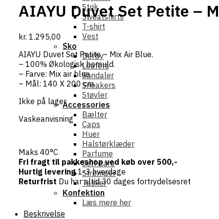
AIAYU Duvet Set Petite – M
Strik
Sweatshirts
T-shirt
Vest
kr.
1.295,00
Sko
AIAYU Duvet Set Petite – Mix Air Blue.
Derby
– 100% Økologisk bomuld.
Loafers
– Farve: Mix air blue.
Sandaler
– Mål: 140 X 200 cm.
Sneakers
Støvler
Ikke på lager
Accessories
Bælter
Vaskeanvisning
Caps
Huer
Halstørklæder
Maks 40°C
Parfume
Fri fragt til pakkeshop ved køb over 500,-
Self-care
Hurtig levering
1-3 hverdage
Strømper
Returfrist
Du har altid 30 dages fortrydelsesret
Tasker
Konfektion
Læs mere her
Beskrivelse