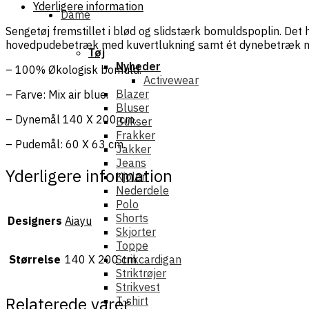
Yderligere information
Dame
Sengetøj fremstillet i blød og slidstærk bomuldspoplin. Det h
hovedpudebetræk med kuvertlukning samt ét dynebetræk me
Tøj
Nyheder
– 100% Økologisk bomuld.
Activewear
Blazer
– Farve: Mix air blue.
Bluser
– Dynemål 140 X 200 cm.
Bukser
Frakker
– Pudemål: 60 X 63 cm.
Jakker
Jeans
Yderligere information
Kjoler
Nederdele
Polo
Shorts
Designers
Aiayu
Skjorter
Toppe
Størrelse
140 X 200 cm
Strikcardigan
Striktrøjer
Strikvest
Relaterede varer
T-shirt