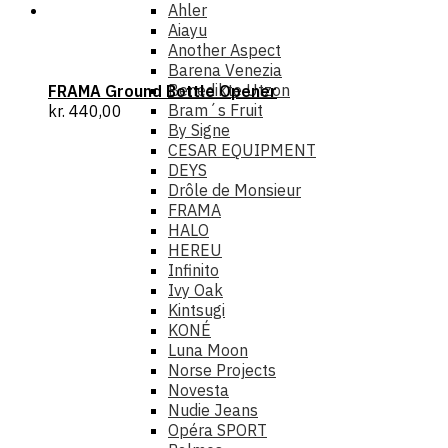
Ahler
Aiayu
Another Aspect
Barena Venezia
Benedikte Utzon
FRAMA Ground Bottle Opener
Bram´s Fruit
kr.
440,00
By Signe
CESAR EQUIPMENT
DEYS
Drôle de Monsieur
FRAMA
HALO
HEREU
Infinito
Ivy Oak
Kintsugi
KONÉ
Luna Moon
Norse Projects
Novesta
Nudie Jeans
Opéra SPORT