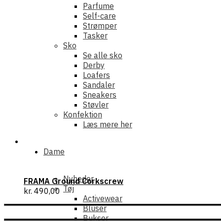
Parfume
Self-care
Strømper
Tasker
Sko
Se alle sko
Derby
Loafers
Sandaler
Sneakers
Støvler
Konfektion
Læs mere her
Dame
Nyheder
FRAMA Ground Corkscrew
Tøj
kr.
490,00
Activewear
Bluser
Bukser