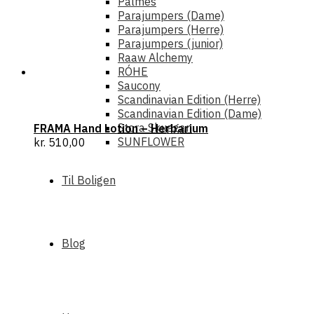
Palmes
Parajumpers (Dame)
Parajumpers (Herre)
Parajumpers (junior)
Raaw Alchemy
RÓHE
Saucony
Scandinavian Edition (Herre)
Scandinavian Edition (Dame)
Stora Skuggan
FRAMA Hand Lotion – Herbarium
SUNFLOWER
kr.
510,00
Til Boligen
Blog