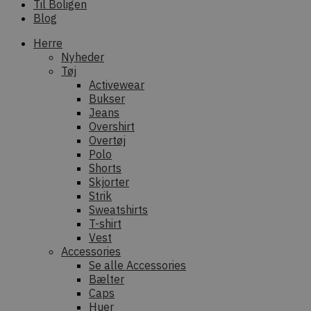
Til Boligen
Blog
Herre
Nyheder
Tøj
Activewear
Bukser
Jeans
Overshirt
Overtøj
Polo
Shorts
Skjorter
Strik
Sweatshirts
T-shirt
Vest
Accessories
Se alle Accessories
Bælter
Caps
Huer