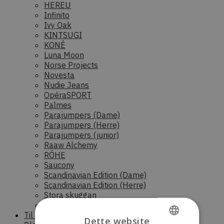
HEREU
Infinito
Ivy Oak
KINTSUGI
KONÉ
Luna Moon
Norse Projects
Novesta
Nudie Jeans
OpéraSPORT
Palmes
Parajumpers (Dame)
Parajumpers (Herre)
Parajumpers (junior)
Raaw Alchemy
RÓHE
Saucony
Scandinavian Edition (Dame)
Scandinavian Edition (Herre)
Stora skuggan
Sunflower
Til boligen
Dette website