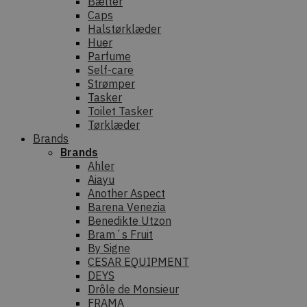
Bælter
Caps
Halstørklæder
Huer
Parfume
Self-care
Strømper
Tasker
Toilet Tasker
Tørklæder
Brands
Brands
Ahler
Aiayu
Another Aspect
Barena Venezia
Benedikte Utzon
Bram´s Fruit
By Signe
CESAR EQUIPMENT
DEYS
Drôle de Monsieur
FRAMA