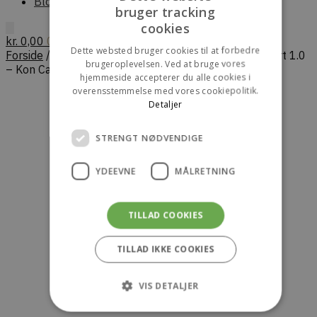
Blog
bruger tracking
DANISH
cookies
kr.
0,00
0
ENGLISH
Dette websted bruger cookies til at forbedre
Forside
/
Herre
/
Skjorter
/
ANOTHER ASPECT Zip Shirt 1.0
brugeroplevelsen. Ved at bruge vores
– Kon Cairo Check
hjemmeside accepterer du alle cookies i
overensstemmelse med vores cookiepolitik.
Detaljer
STRENGT NØDVENDIGE
YDEEVNE
MÅLRETNING
TILLAD COOKIES
TILLAD IKKE COOKIES
VIS DETALJER