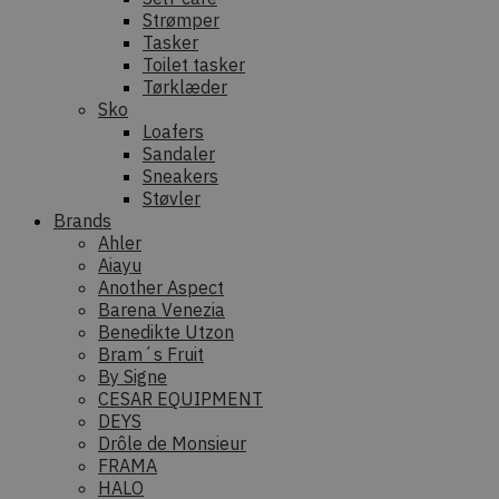
Strømper
Tasker
Toilet tasker
Tørklæder
Sko
Loafers
Sandaler
Sneakers
Støvler
Brands
Ahler
Aiayu
Another Aspect
Barena Venezia
Benedikte Utzon
Bram´s Fruit
By Signe
CESAR EQUIPMENT
DEYS
Drôle de Monsieur
FRAMA
HALO