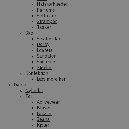
Halstørklæder
Parfume
Self-care
Strømper
Tasker
Sko
Se alle sko
Derby
Loafers
Sandaler
Sneakers
Støvler
Konfektion
Læs mere her
Dame
Nyheder
Tøj
Activewear
Bluser
Bukser
Jeans
Kjoler