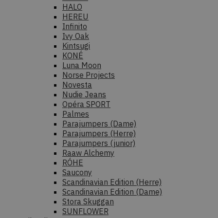
HALO
HEREU
Infinito
Ivy Oak
Kintsugi
KONÉ
Luna Moon
Norse Projects
Novesta
Nudie Jeans
Opéra SPORT
Palmes
Parajumpers (Dame)
Parajumpers (Herre)
Parajumpers (junior)
Raaw Alchemy
RÓHE
Saucony
Scandinavian Edition (Herre)
Scandinavian Edition (Dame)
Stora Skuggan
SUNFLOWER