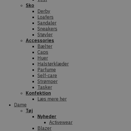
Sko
Derby
Loafers
Sandaler
Sneakers
Støvler
Accessories
Bælter
Caps
Huer
Halstørklæder
Parfume
Self-care
Strømper
Tasker
Konfektion
Læs mere her
Dame
Tøj
Nyheder
Activewear
Blazer