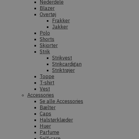
Nederdele
Blazer
Overtøj
Frakker
Jakker
Polo
Shorts
Skjorter
Strik
Strikvest
Strikcardigan
Striktrøjer
Toppe
T-shirt
Vest
Accessories
Se alle Accessories
Bælter
Caps
Halstørklæder
Huer
Parfume
Self-care