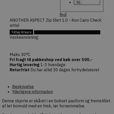
XL
Commerce
Denne nøgl
at specifik
handlinger
Ryd
(f.eks. opd
ANOTHER ASPECT Zip Shirt 1.0 - Kon Cairo Check
indkøbskur
forespørgs
antal
checkout)
sikkert af
Tilføj til kurv
Tilføj til Ønskeskyen
faktiske b
Vaskeanvisning
commercekit-
dekarl.dk
1 time
Bruges til 
nonce-state
59
oprethold
minutter
validere
sikkerheds
Maks 30°C
(state) fo
Fri fragt til pakkeshop ved køb over 500,-
session i
Commerce
Hurtig levering
1-3 hverdage
pluginnet.
Returfrist
Du har altid 30 dages fortrydelsesret
beskytter
hjemmesi
Cross-Site
Forgery (C
angreb ve
Beskrivelse
bekræfte
Yderligere information
forespørg
ægthed u
navigation
Denne skjorte er skåret i en bokset pasform og fremstillet
interaktion
af let bomuld med en frisk, tør fornemmelse.
webshopp