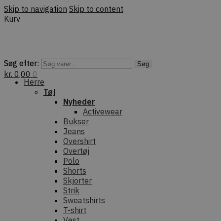
Skip to navigation
Skip to content
Kurv
Søg efter:
Søg efter:
Søg
Søg
kr.
0,00
0
Herre
Tøj
Nyheder
Activewear
Bukser
Jeans
Overshirt
Overtøj
Polo
Shorts
Skjorter
Strik
Sweatshirts
T-shirt
Vest